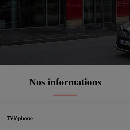
Bienvenue chez
JEAN LAIN NIPPON
ALBERTVILLE
00CD2-D00C5-0571C-E6200-01260-1
Service commercial, Atelier, Toyota rent cars, Véhicules d'occasion
Prendre un rendez-vous atelier
Nos informations
Téléphone