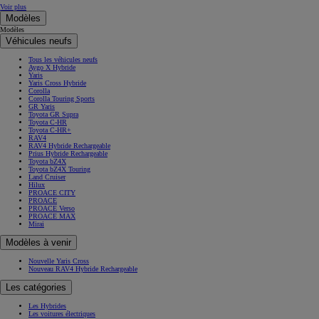
Voir plus
Modèles
Modèles
Véhicules neufs
Tous les véhicules neufs
Aygo X Hybride
Yaris
Yaris Cross Hybride
Corolla
Corolla Touring Sports
GR Yaris
Toyota GR Supra
Toyota C-HR
Toyota C-HR+
RAV4
RAV4 Hybride Rechargeable
Prius Hybride Rechargeable
Toyota bZ4X
Toyota bZ4X Touring
Land Cruiser
Hilux
PROACE CITY
PROACE
PROACE Verso
PROACE MAX
Mirai
Modèles à venir
Nouvelle Yaris Cross
Nouveau RAV4 Hybride Rechargeable
Les catégories
Les Hybrides
Les voitures électriques