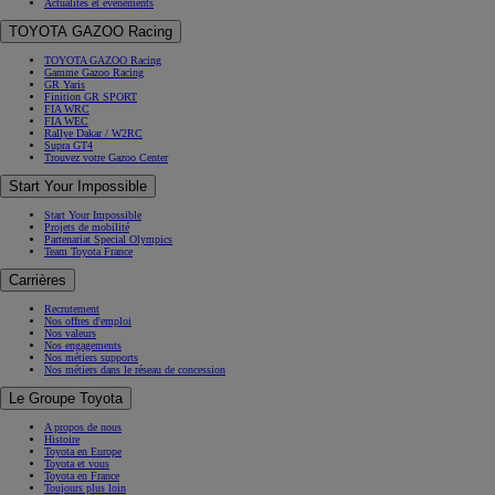
Actualités et évènements
TOYOTA GAZOO Racing
TOYOTA GAZOO Racing
Gamme Gazoo Racing
GR Yaris
Finition GR SPORT
FIA WRC
FIA WEC
Rallye Dakar / W2RC
Supra GT4
Trouvez votre Gazoo Center
Start Your Impossible
Start Your Impossible
Projets de mobilité
Partenariat Special Olympics
Team Toyota France
Carrières
Recrutement
Nos offres d'emploi
Nos valeurs
Nos engagements
Nos métiers supports
Nos métiers dans le réseau de concession
Le Groupe Toyota
A propos de nous
Histoire
Toyota en Europe
Toyota et vous
Toyota en France
Toujours plus loin