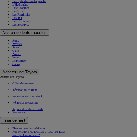
Les Hybrides Rechargeables
L'Hydrogène
Les Citadines
Les SUV
Les Familiales
Les 4x4
Les Utilitaires
Les Sportives
Nos précédents modèles
Auris
Avensis
Aygo
GT86
Prius +
Verso
Highlander
Camry
Acheter une Toyota
Acheter une Toyota
Offres du moment
Réservation en ligne
Véhicules neufs en stock
Véhicules d'occasion
Reprise de votre véhicule
Nos conseils
Financement
Financement des véhicules
Nos solutions de location en LOA ou LLD
Vous préférez acheter ?