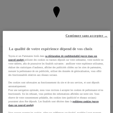
Continuer sans accepter →
La qualité de votre expérience dépend de vos choix
Toyota et ses Partenaires listés dans
sa déclaration de confidentialité (ouvre dans un
nouvel onglet)
utilisent des cookies ou traceurs déposés sur votre ordinateur, votre mobile ou
Horaires
votre tablette, afin de poursuivre les finalités suivantes : améliorer votre expérience utilisateur,
réaliser des statistiques d’audience, afficher des publicités ciblées sur les sites de partenaires,
mesurer la performance de ces publicités, utiliser des données de géolocalisation, vous offrir
des fonctionnalités relatives aux réseaux sociaux.
Horaires Showroom
Des cookies sont nécessaires au fonctionnement du site et de nos services, et sont déposés
automatiquement.
Pour une navigation optimale, nous vous invitons à accepter les cookies de performance et/ou
fonctionnels. En les refusant, vous perdriez des informations affichées sur notre site. Sous
Horaires Véhicules d'occasion
réserve de votre consentement préalable, des cookies tiers (publicité et réseaux sociaux)
pourraient alors être déposés. Les finalités sont décrites dans la
politique cookies (ouvre
dans un nouvel onglet)
.
Vous pouvez accepter les cookies, gérer vos préférences par finalité, modifier à tout moment