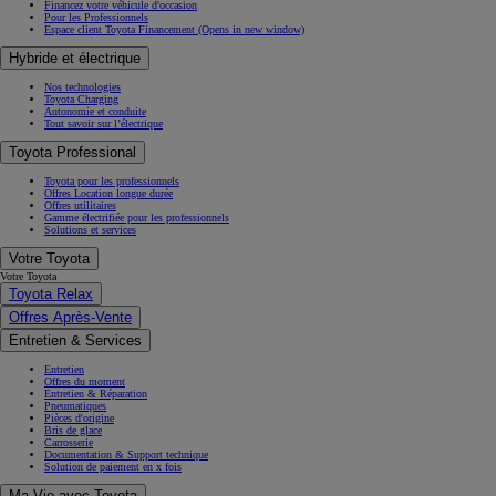
Financez votre véhicule d'occasion
Pour les Professionnels
Espace client Toyota Financement
(Opens in new window)
Hybride et électrique
Nos technologies
Toyota Charging
Autonomie et conduite
Tout savoir sur l’électrique
Toyota Professional
Toyota pour les professionnels
Offres Location longue durée
Offres utilitaires
Gamme électrifiée pour les professionnels
Solutions et services
Votre Toyota
Votre Toyota
Toyota Relax
Offres Après-Vente
Entretien & Services
Entretien
Offres du moment
Entretien & Réparation
Pneumatiques
Pièces d'origine
Bris de glace
Carrosserie
Documentation & Support technique
Solution de paiement en x fois
Ma Vie avec Toyota