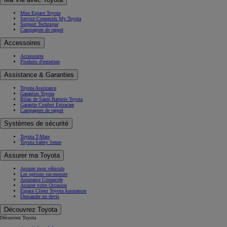
Mon Espace Toyota
Service Connectés My Toyota
Support Technique
Campagnes de rappel
Accessoires
Accessoires
Produits d'entretien
Assistance & Garanties
Toyota Assistance
Garanties Toyota
Bilan de Santé Batterie Toyota
Garantie Confort Extracare
Campagnes de rappel
Systèmes de sécurité
Toyota T-Mate
Toyota Safety Sense
Assurer ma Toyota
Assurer mon véhicule
Les options sur-mesure
Assurance Connectée
Assurer votre Occasion
Espace Client Toyota Assurances
Demander un devis
Découvrez Toyota
Découvrez Toyota