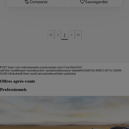
Comparez
Sauvegardez
1
First Page
Previous page
Next page
Last Page
POST https://usc-webcomponents.toyota-europe.com/v1/car-filter/fr/fr?
carFilter=used&brand=toyota&uscEnv=production&location=dealerId%3A00CD2-D00C5-0571C-E6200-
01260-1&disabledFilters=usedCarLocation&sortOrder=published
Offres après-vente
Professionnels