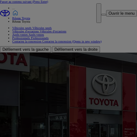
Passer au contenu suivant
(Press Enter)
...
Ouvrir le menu
Réseau Toyota
Réseau Toyota
Véhicules neufs
Véhicules neufs
Véhicules d'occasions
Véhicules d'occasions
Après-ventes
Après-ventes
Professionnels
Professionnels
Contactez la concession
Contactez la concession
(Opens in new window)
Défilement vers la gauche
Défilement vers la droite