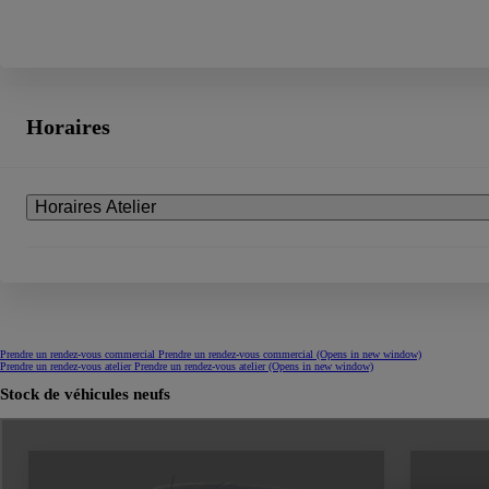
Horaires
Horaires Atelier
Prendre un rendez-vous commercial
Prendre un rendez-vous commercial
(Opens in new window)
Prendre un rendez-vous atelier
Prendre un rendez-vous atelier
(Opens in new window)
Stock de véhicules neufs