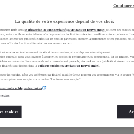
Continuer 
naire Service de Sivam - 
La qualité de votre expérience dépend de vos choix
rtenaires listés dans
sa déclaration de confidentialité (ouvre dans un nouvel onglet)
utilisent des cookies o
teur, votre mobile ou votre tablette, afin de poursuivre les finalités suivantes : améliorer votre expérience utilisat
udience, afficher des publicités ciblées sur les sites de partenaires, mesurer la performance de ces publicités, util
 vous offrir des fonctionnalités relatives aux réseaux sociaux.
t nécessaires au fonctionnement du site et de nos services, et sont déposés automatiquement.
tion optimale, nous vous invitons à accepter les cookies de performance et/ou fonctionnels. En les refusant, vou
ichées sur notre site. Sous réserve de votre consentement préalable, des cookies tiers (publicité et réseaux sociau
s finalités sont décrites dans la
Nos informations
politique cookies (ouvre dans un nouvel onglet)
.
epter les cookies, gérer vos préférences par finalité, modifier à tout moment vos consentements via le bouton "
re navigation sans accepter via le bouton "Continuer sans accepter".
s sur notre politique des cookies
rtenaires
es cookies
Ac