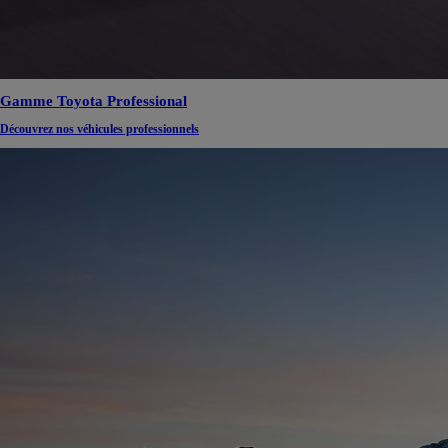
Gamme Toyota Professional
Découvrez nos véhicules professionnels
TOYOTA C-HR
HYBRIDE OU HYBRIDE RECHARGEABLE
Disponible rapidement