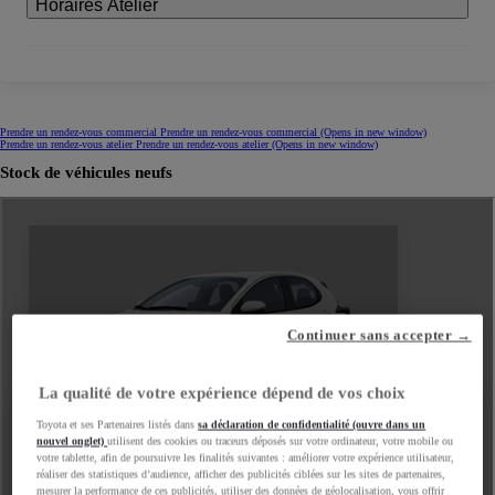
Horaires Atelier
Prendre un rendez-vous commercial
Prendre un rendez-vous commercial
(Opens in new window)
Prendre un rendez-vous atelier
Prendre un rendez-vous atelier
(Opens in new window)
Stock de véhicules neufs
Continuer sans accepter →
La qualité de votre expérience dépend de vos choix
Toyota et ses Partenaires listés dans
sa déclaration de confidentialité (ouvre dans un
nouvel onglet)
utilisent des cookies ou traceurs déposés sur votre ordinateur, votre mobile ou
votre tablette, afin de poursuivre les finalités suivantes : améliorer votre expérience utilisateur,
réaliser des statistiques d’audience, afficher des publicités ciblées sur les sites de partenaires,
mesurer la performance de ces publicités, utiliser des données de géolocalisation, vous offrir