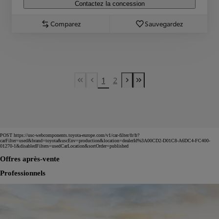
Contactez la concession
Comparez
Sauvegardez
1
2
First Page
Previous page
Next page
Last Page
POST https://usc-webcomponents.toyota-europe.com/v1/car-filter/fr/fr?
carFilter=used&brand=toyota&uscEnv=production&location=dealerId%3A00CD2-D01C8-A6DC4-FC400-
01270-1&disabledFilters=usedCarLocation&sortOrder=published
Offres après-vente
Professionnels