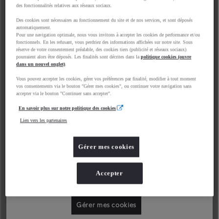
des fonctionnalités relatives aux réseaux sociaux.
Des cookies sont nécessaires au fonctionnement du site et de nos services, et sont déposés
automatiquement.
Pour une navigation optimale, nous vous invitons à accepter les cookies de performance et/ou
fonctionnels. En les refusant, vous perdriez des informations affichées sur notre site. Sous
réserve de votre consentement préalable, des cookies tiers (publicité et réseaux sociaux)
pourraient alors être déposés. Les finalités sont décrites dans la
politique cookies (ouvre
dans un nouvel onglet)
.
Vous pouvez accepter les cookies, gérer vos préférences par finalité, modifier à tout moment
vos consentements via le bouton "Gérer mes cookies", ou continuer votre navigation sans
accepter via le bouton "Continuer sans accepter".
En savoir plus sur notre politique des cookies
Lien vers les partenaires
Gérer mes cookies
Accepter