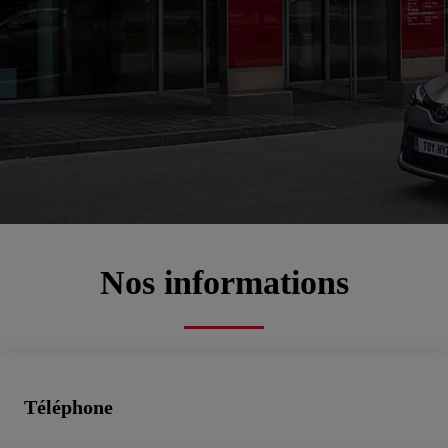
Bienvenue chez
SAINT-CLAUDE
AUTOMOBILES Belfort
00CD2-D01C8-A6DC4-FC400-01270-1
Service commercial, Atelier, Pièces de rechange, Toyota rent cars, Véhicules d'occasion
Prendre un rendez-vous atelier
Nos informations
Téléphone