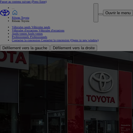
Passer au contenu suivant
(Press Enter)
...
Ouvrir le menu
Réseau Toyota
Réseau Toyota
Véhicules neufs
Véhicules neufs
Véhicules d'occasions
Véhicules d'occasions
Après-ventes
Après-ventes
Professionnels
Professionnels
Contactez la concession
Contactez la concession
(Opens in new window)
Défilement vers la gauche
Défilement vers la droite