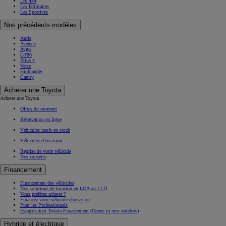
Les 4x4
Les Utilitaires
Les Sportives
Nos précédents modèles
Auris
Avensis
Aygo
GT86
Prius +
Verso
Highlander
Camry
Acheter une Toyota
Acheter une Toyota
Offres du moment
Réservation en ligne
Véhicules neufs en stock
Véhicules d'occasion
Reprise de votre véhicule
Nos conseils
Financement
Financement des véhicules
Nos solutions de location en LOA ou LLD
Vous préférez acheter ?
Financez votre véhicule d'occasion
Pour les Professionnels
Espace client Toyota Financement
(Opens in new window)
Hybride et électrique