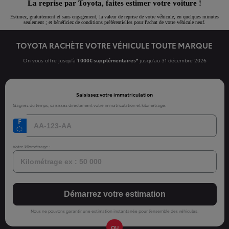
La reprise par Toyota, faites estimer votre voiture !
Estimez, gratuitement et sans engagement, la valeur de reprise de votre véhicule, en quelques minutes
seulement ; et bénéficiez de conditions préférentielles pour l'achat de votre véhicule neuf.
TOYOTA RACHÈTE VOTRE VÉHICULE TOUTE MARQUE
On vous offre jusqu'à
1 000€ supplémentaires*
jusqu'au 31 décembre 2026
Saisissez votre immatriculation
Gagnez du temps, saisissez directement votre immatriculation et kilométrage.
Votre kilométrage :
Démarrez votre estimation
Nous ne pouvons garantir une estimation instantanée pour l’ensemble des véhicules.