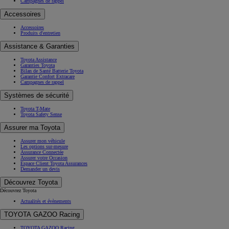
Campagnes de rappel
Accessoires
Accessoires
Produits d'entretien
Assistance & Garanties
Toyota Assistance
Garanties Toyota
Bilan de Santé Batterie Toyota
Garantie Confort Extracare
Campagnes de rappel
Systèmes de sécurité
Toyota T-Mate
Toyota Safety Sense
Assurer ma Toyota
Assurer mon véhicule
Les options sur-mesure
Assurance Connectée
Assurer votre Occasion
Espace Client Toyota Assurances
Demander un devis
Découvrez Toyota
Découvrez Toyota
Actualités et évènements
TOYOTA GAZOO Racing
TOYOTA GAZOO Racing