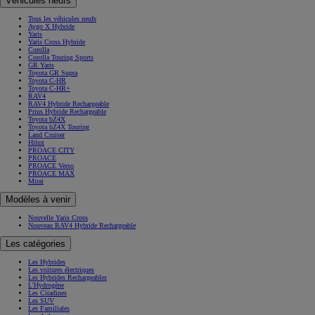
Véhicules neufs
Tous les véhicules neufs
Aygo X Hybride
Yaris
Yaris Cross Hybride
Corolla
Corolla Touring Sports
GR Yaris
Toyota GR Supra
Toyota C-HR
Toyota C-HR+
RAV4
RAV4 Hybride Rechargeable
Prius Hybride Rechargeable
Toyota bZ4X
Toyota bZ4X Touring
Land Cruiser
Hilux
PROACE CITY
PROACE
PROACE Verso
PROACE MAX
Mirai
Modèles à venir
Nouvelle Yaris Cross
Nouveau RAV4 Hybride Rechargeable
Les catégories
Les Hybrides
Les voitures électriques
Les Hybrides Rechargeables
L'Hydrogène
Les Citadines
Les SUV
Les Familiales