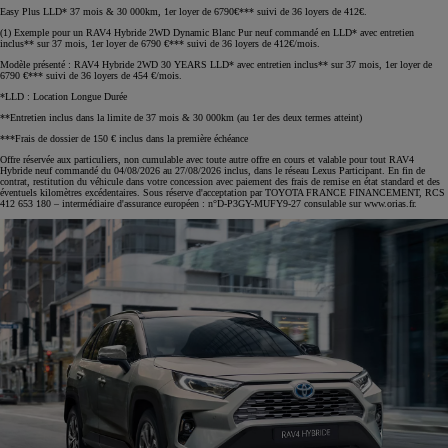
Easy Plus LLD* 37 mois & 30 000km, 1er loyer de 6790€*** suivi de 36 loyers de 412€.
(1) Exemple pour un RAV4 Hybride 2WD Dynamic Blanc Pur neuf commandé en LLD* avec entretien
inclus** sur 37 mois, 1er loyer de 6790 €*** suivi de 36 loyers de 412€/mois.
Modèle présenté : RAV4 Hybride 2WD 30 YEARS LLD* avec entretien inclus** sur 37 mois, 1er loyer de
6790 €*** suivi de 36 loyers de 454 €/mois.
*LLD : Location Longue Durée
**Entretien inclus dans la limite de 37 mois & 30 000km (au 1er des deux termes atteint)
***Frais de dossier de 150 € inclus dans la première échéance
Offre réservée aux particuliers, non cumulable avec toute autre offre en cours et valable pour tout RAV4
Hybride neuf commandé du 04/08/2026 au 27/08/2026 inclus, dans le réseau Lexus Participant. En fin de
contrat, restitution du véhicule dans votre concession avec paiement des frais de remise en état standard et des
éventuels kilomètres excédentaires. Sous réserve d'acceptation par TOYOTA FRANCE FINANCEMENT, RCS
412 653 180 – intermédiaire d'assurance européen : n°D-P3GY-MUFY9-27 consulable sur www.orias.fr.