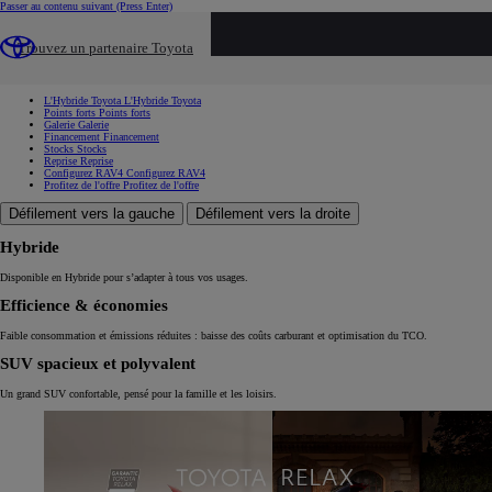
Passer au contenu suivant
(Press Enter)
...
Trouvez un partenaire Toyota
Les offres Toyota du moment
Offre Toyota RAV4
L'Hybride Toyota
L'Hybride Toyota
Points forts
Points forts
Galerie
Galerie
Financement
Financement
Stocks
Stocks
Reprise
Reprise
Configurez RAV4
Configurez RAV4
Profitez de l'offre
Profitez de l'offre
Défilement vers la gauche
Défilement vers la droite
Hybride
Disponible en Hybride pour s’adapter à tous vos usages.
Efficience & économies
Faible consommation et émissions réduites : baisse des coûts carburant et optimisation du TCO.
SUV spacieux et polyvalent
Un grand SUV confortable, pensé pour la famille et les loisirs.