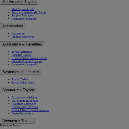
Ma Vie avec Toyota
Mon Espace Toyota
Service Connectés My Toyota
Support Technique
Campagnes de rappel
Accessoires
Accessoires
Produits d'entretien
Assistance & Garanties
Toyota Assistance
Garanties Toyota
Bilan de Santé Batterie Toyota
Garantie Confort Extracare
Campagnes de rappel
Systèmes de sécurité
Toyota T-Mate
Toyota Safety Sense
Assurer ma Toyota
Assurer mon véhicule
Les options sur-mesure
Assurance Connectée
Assurer votre Occasion
Espace Client Toyota Assurances
Demander un devis
Découvrez Toyota
Découvrez Toyota