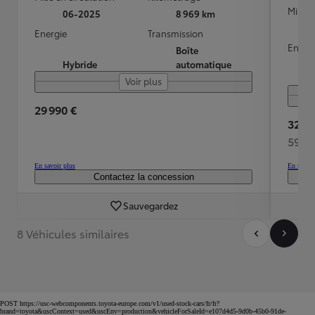
Mise e
06-2025
8 969 km
Energie
Transmission
Energ
Boîte
Hybride
automatique
Voir plus
29 990 €
32 95
591 
En savoir plus
En savoir
Contactez la concession
Sauvegardez
8 Véhicules similaires
POST https://usc-webcomponents.toyota-europe.com/v1/used-stock-cars/fr/fr?
brand=toyota&uscContext=used&uscEnv=production&vehicleForSaleId=e107d4d5-9d0b-45b0-91de-