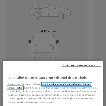
Longueur
4 197
mm
Largeur
1 765
mm
Continuer sans accepter →
La qualité de votre expérience dépend de vos choix
Toyota et ses Partenaires listés dans
sa déclaration de confidentialité (ouvre dans un
Consommation mixte
nouvel onglet)
utilisent des cookies ou traceurs déposés sur votre ordinateur, votre mobile ou
votre tablette, afin de poursuivre les finalités suivantes : améliorer votre expérience utilisateur,
Consommation mixte
4,7
L/100 km
réaliser des statistiques d’audience, afficher des publicités ciblées sur les sites de partenaires,
mesurer la performance de ces publicités, utiliser des données de géolocalisation, vous offrir
Émissions CO2
108
g/km
des fonctionnalités relatives aux réseaux sociaux.