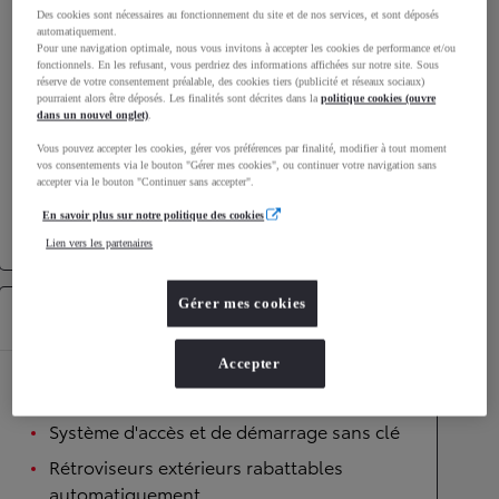
Des cookies sont nécessaires au fonctionnement du site et de nos services, et sont déposés
automatiquement.
Performances
Pour une navigation optimale, nous vous invitons à accepter les cookies de performance et/ou
fonctionnels. En les refusant, vous perdriez des informations affichées sur notre site. Sous
Vitesse maximale
170
km/h
réserve de votre consentement préalable, des cookies tiers (publicité et réseaux sociaux)
pourraient alors être déposés. Les finalités sont décrites dans la
politique cookies (ouvre
Accélération 0-100km/h
10,7
secondes
dans un nouvel onglet)
.
Vous pouvez accepter les cookies, gérer vos préférences par finalité, modifier à tout moment
Transmission
vos consentements via le bouton "Gérer mes cookies", ou continuer votre navigation sans
accepter via le bouton "Continuer sans accepter".
Roues motrices
Roues motrices avant
En savoir plus sur notre politique des cookies
Transmission
Boîte automatique
Lien vers les partenaires
Gérer mes cookies
Équipements
Accepter
Confort
Système d'accès et de démarrage sans clé
Rétroviseurs extérieurs rabattables
automatiquement