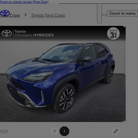
Passer au contenu suivant
(Press Enter)
DEALER NAME
Vous êtes ici
:
Ouvrir le menu
Trouvez un partenaire Toyota
Yaris Cross
Toyota Yaris Cross
1/21