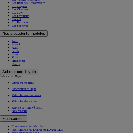
Les Hybrides Rechargeables
L'Hydrogène
Les Citadines
Les SUV
Les Familiales
Les 4x4
Les Utilitaires
Les Sportives
Nos précédents modèles
Auris
Avensis
Aygo
GT86
Prius +
Verso
Highlander
Camry
Acheter une Toyota
Acheter une Toyota
Offres du moment
Réservation en ligne
Véhicules neufs en stock
Véhicules d'occasion
Reprise de votre véhicule
Nos conseils
Financement
Financement des véhicules
Nos solutions de location en LOA ou LLD
Vous préférez acheter ?