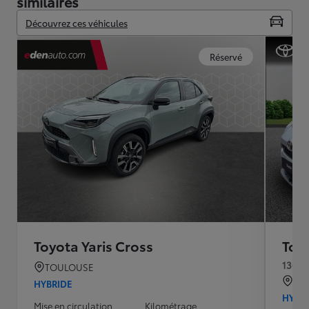
similaires
Découvrez ces véhicules
Réservé
Toyota Yaris Cross
Toyo
130h 
TOULOUSE
SE
HYBRIDE
HYBR
Mise en circulation
Kilométrage