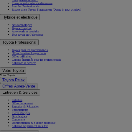
Financez votre véhicule d'occasion
Pour les Professionnels
Espace client Toyota Financement
(Opens in new window)
Hybride et électrique
Nos technologies
Toyota Charging
Autonomie et conduite
Tout savoir sur l’électrique
Toyota Professional
Toyota pour les professionnels
Offres Location longue durée
Offres utilitaires
Gamme électrifiée pour les professionnels
Solutions et services
Votre Toyota
Votre Toyota
Toyota Relax
Offres Après-Vente
Entretien & Services
Entretien
Offres du moment
Entretien & Réparation
Pneumatiques
Pièces d'origine
Bris de glace
Carrosserie
Documentation & Support technique
Solution de paiement en x fois