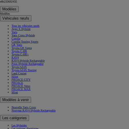
e8b233692435
Modèles
Modèles
Véhicules neufs
Tous les véhicules neufs
Aygo X Hybride
Yaris
Yaris Cross Hybride
Corolla
Corolla Touring Sports
GR Yaris
Toyota GR Supra
Toyota C-HR
Toyota C-HR+
RAV4
RAV4 Hybride Rechargeable
Prius Hybride Rechargeable
Toyota bZ4X
Toyota bZ4X Touring
Land Cruiser
Hilux
PROACE CITY
PROACE
PROACE Verso
PROACE MAX
Mirai
Modèles à venir
Nouvelle Yaris Cross
Nouveau RAV4 Hybride Rechargeable
Les catégories
Les Hybrides
Les voitures électriques