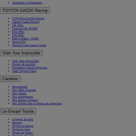
Actualités et évènements
TOYOTA GAZOO Racing
TOYOTA GAZOO Racing
Gamme Gazoo Racing
GR Yaris
Finition GR SPORT
FIA WRC
FIA WEC
Rallye Dakar / W2RC
Supra GT4
Trouvez votre Gazoo Center
Start Your Impossible
Start Your Impossible
Projets de mobilité
Partenariat Special Olympics
Team Toyota France
Carrières
Recrutement
Nos offres d'emploi
Nos valeurs
Nos engagements
Nos métiers supports
Nos métiers dans le réseau de concession
Le Groupe Toyota
A propos de nous
Histoire
Toyota en Europe
Toyota et vous
Toyota en France
Toujours plus loin