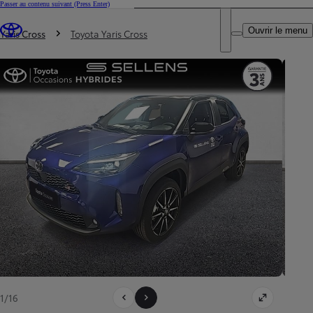
Passer au contenu suivant
(Press Enter)
DEALER NAME
Vous êtes ici
:
Ouvrir le menu
Trouvez un partenaire Toyota
Yaris Cross
Toyota Yaris Cross
1/16