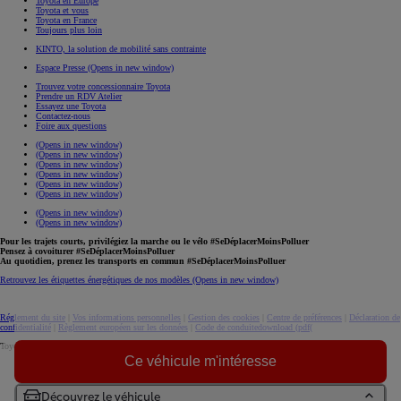
Toyota en Europe
Toyota et vous
Toyota en France
Toujours plus loin
KINTO, la solution de mobilité sans contrainte
Espace Presse
(Opens in new window)
Trouvez votre concessionnaire Toyota
Prendre un RDV Atelier
Essayez une Toyota
Contactez-nous
Foire aux questions
(Opens in new window)
(Opens in new window)
(Opens in new window)
(Opens in new window)
(Opens in new window)
(Opens in new window)
(Opens in new window)
(Opens in new window)
Pour les trajets courts, privilégiez la marche ou le vélo #SeDéplacerMoinsPolluer
Pensez à covoiturer #SeDéplacerMoinsPolluer
Au quotidien, prenez les transports en commun #SeDéplacerMoinsPolluer
Retrouvez les étiquettes énergétiques de nos modèles
(Opens in new window)
Réglement du site
|
Vos informations personnelles
|
Gestion des cookies
|
Centre de préférences
|
Déclaration de
confidentialité
|
Règlement européen sur les données
|
Code de conduite
download (pdf(
Toyota. Tous droits réservés. © 2026
Ce véhicule m'intéresse
Informations légales
Accessibilité : non conforme
Découvrez le véhicule