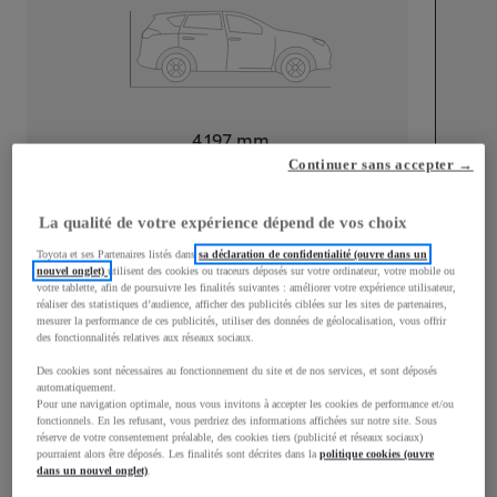
Longueur
4 197
mm
Continuer sans accepter →
La qualité de votre expérience dépend de vos choix
Toyota et ses Partenaires listés dans
sa déclaration de confidentialité (ouvre dans un
nouvel onglet)
utilisent des cookies ou traceurs déposés sur votre ordinateur, votre mobile ou
votre tablette, afin de poursuivre les finalités suivantes : améliorer votre expérience utilisateur,
Largeur
1 765
mm
réaliser des statistiques d’audience, afficher des publicités ciblées sur les sites de partenaires,
mesurer la performance de ces publicités, utiliser des données de géolocalisation, vous offrir
des fonctionnalités relatives aux réseaux sociaux.
Des cookies sont nécessaires au fonctionnement du site et de nos services, et sont déposés
automatiquement.
Consommation mixte
Pour une navigation optimale, nous vous invitons à accepter les cookies de performance et/ou
fonctionnels. En les refusant, vous perdriez des informations affichées sur notre site. Sous
réserve de votre consentement préalable, des cookies tiers (publicité et réseaux sociaux)
Consommation mixte
4,8
L/100 km
pourraient alors être déposés. Les finalités sont décrites dans la
politique cookies (ouvre
Émissions CO2
109
g/km
dans un nouvel onglet)
.