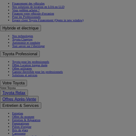
Financement des véhicules
Nos solutions de location en LOA ou LLD
Vous préférez acheter ?
Financez votre véhicule d'occasion
Pour les Professionnels
Espace client Toyota Financement
(Opens in new window)
Hybride et électrique
Nos technologies
Toyota Charging
Autonomie et conduite
Tout savoir sur l’électrique
Toyota Professional
Toyota pour les professionnels
Offres Location longue durée
Offres utilitaires
Gamme électrifiée pour les professionnels
Solutions et services
Votre Toyota
Votre Toyota
Toyota Relax
Offres Après-Vente
Entretien & Services
Entretien
Offres du moment
Entretien & Réparation
Pneumatiques
Pièces d'origine
Bris de glace
Carrosserie