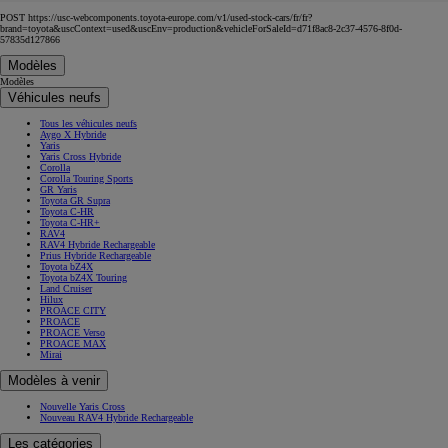
POST https://usc-webcomponents.toyota-europe.com/v1/used-stock-cars/fr/fr?
brand=toyota&uscContext=used&uscEnv=production&vehicleForSaleId=d71f8ac8-2c37-4576-8f0d-
57835d127866
Modèles
Modèles
Véhicules neufs
Tous les véhicules neufs
Aygo X Hybride
Yaris
Yaris Cross Hybride
Corolla
Corolla Touring Sports
GR Yaris
Toyota GR Supra
Toyota C-HR
Toyota C-HR+
RAV4
RAV4 Hybride Rechargeable
Prius Hybride Rechargeable
Toyota bZ4X
Toyota bZ4X Touring
Land Cruiser
Hilux
PROACE CITY
PROACE
PROACE Verso
PROACE MAX
Mirai
Modèles à venir
Nouvelle Yaris Cross
Nouveau RAV4 Hybride Rechargeable
Les catégories