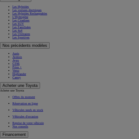
Les Hybrides
Les voitures électriques
Les Hybrides Rechargeables
L'Hydrogène
Les Citadines
Les SUV
Les Familiales
Les 4x4
Les Utilitaires
Les Sportives
Nos précédents modèles
Auris
Avensis
Aygo
GT86
Prius +
Verso
Highlander
Camry
Acheter une Toyota
Acheter une Toyota
Offres du moment
Réservation en ligne
Véhicules neufs en stock
Véhicules d'occasion
Reprise de votre véhicule
Nos conseils
Financement