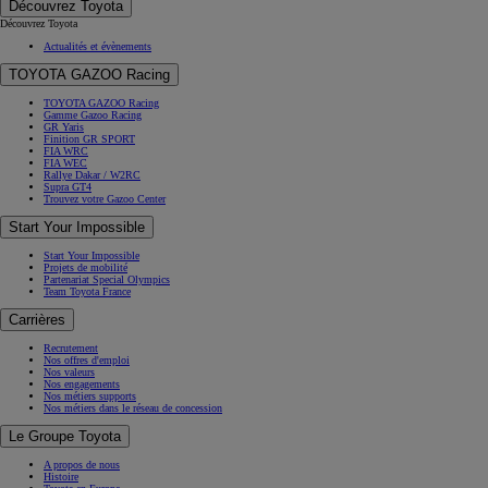
Découvrez Toyota
Découvrez Toyota
Actualités et évènements
TOYOTA GAZOO Racing
TOYOTA GAZOO Racing
Gamme Gazoo Racing
GR Yaris
Finition GR SPORT
FIA WRC
FIA WEC
Rallye Dakar / W2RC
Supra GT4
Trouvez votre Gazoo Center
Start Your Impossible
Start Your Impossible
Projets de mobilité
Partenariat Special Olympics
Team Toyota France
Carrières
Recrutement
Nos offres d'emploi
Nos valeurs
Nos engagements
Nos métiers supports
Nos métiers dans le réseau de concession
Le Groupe Toyota
A propos de nous
Histoire