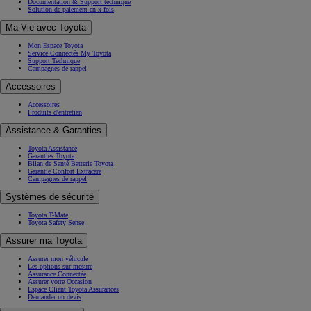
Documentation & Support technique
Solution de paiement en x fois
Ma Vie avec Toyota
Mon Espace Toyota
Service Connectés My Toyota
Support Technique
Campagnes de rappel
Accessoires
Accessoires
Produits d'entretien
Assistance & Garanties
Toyota Assistance
Garanties Toyota
Bilan de Santé Batterie Toyota
Garantie Confort Extracare
Campagnes de rappel
Systèmes de sécurité
Toyota T-Mate
Toyota Safety Sense
Assurer ma Toyota
Assurer mon véhicule
Les options sur-mesure
Assurance Connectée
Assurer votre Occasion
Espace Client Toyota Assurances
Demander un devis