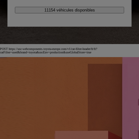
11154 véhicules disponibles
POST https://usc-webcomponents.toyota-europe.com/v1/car-filter-header/fr/fr?
carFilter=used&brand=toyota&uscEnv=production&useGlobalStore=true