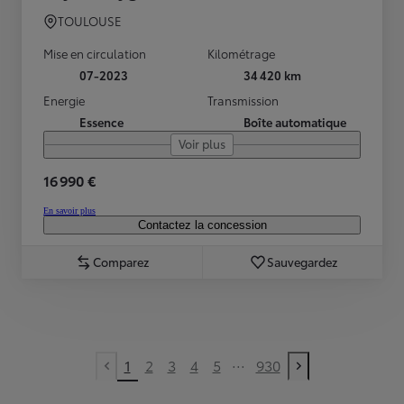
TOULOUSE
Mise en circulation
Kilométrage
07-2023
34 420 km
Energie
Transmission
Essence
Boîte automatique
Voir plus
16 990 €
En savoir plus
Contactez la concession
Comparez
Sauvegardez
...
1
2
3
4
5
930
Previous page
Next page