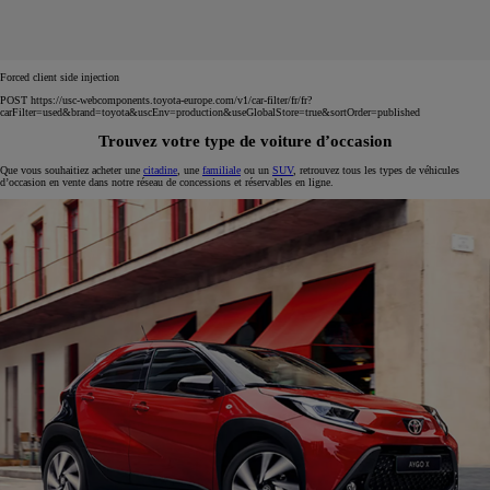
Forced client side injection
POST https://usc-webcomponents.toyota-europe.com/v1/car-filter/fr/fr?
carFilter=used&brand=toyota&uscEnv=production&useGlobalStore=true&sortOrder=published
Trouvez votre type de voiture d’occasion
Que vous souhaitiez acheter une
citadine
, une
familiale
ou un
SUV
, retrouvez tous les types de véhicules
d’occasion en vente dans notre réseau de concessions et réservables en ligne.