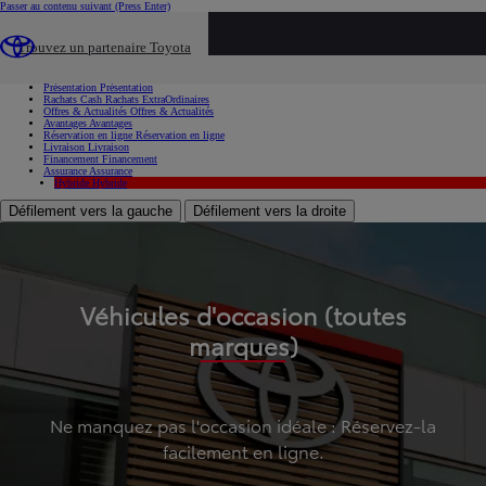
Passer au contenu suivant
(Press Enter)
...
Trouvez un partenaire Toyota
Voiture d'occasion
Présentation
Présentation
Rachats Cash
Rachats ExtraOrdinaires
Offres & Actualités
Offres & Actualités
Avantages
Avantages
Réservation en ligne
Réservation en ligne
Livraison
Livraison
Financement
Financement
Assurance
Assurance
Hybride
Hybride
Défilement vers la gauche
Défilement vers la droite
Véhicules d'occasion (toutes
marques)
Ne manquez pas l'occasion idéale : Réservez-la
facilement en ligne.