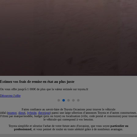
Réservez en ligne votre occasion pour 1€ seulement
Réservez en ligne
Faites confiance au savoir-faire de Toyota Occasions pour trouver le véhicule
idéal (
essence
,
diesel
,
hybride
,
électrique
) parmi une large sélection d’annonces Toyota et d’autres constructeurs.
Filtrez par marque/modèle, budget (prix ou loyer) ou localisation (ville, code postal et concession) pour trouver
le véhicule qui correspond à vos besoins.
Toyota simplifie et sécurise l'achat de votre future auto d'occasion, que vous soyez
particulier ou
professionnel
, et vous permet de rouler en toute sérénité grâce à de nombreux avantages.