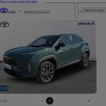
Passer au contenu suivant
(Press Enter)
DEALER NAME
Vous êtes ici
:
Ouvrir le menu
Trouvez un partenaire Toyota
Yaris Cross
Toyota Yaris Cross
1/30