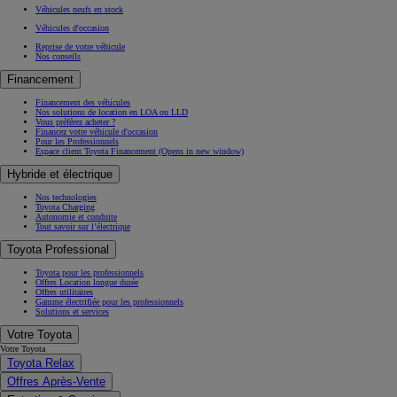
Nouvelle Yaris Cross
Nouveau RAV4 Hybride Rechargeable
Les catégories
Les Hybrides
Les voitures électriques
Les Hybrides Rechargeables
L'Hydrogène
Les Citadines
Les SUV
Les Familiales
Les 4x4
Les Utilitaires
Les Sportives
Nos précédents modèles
Auris
Avensis
Aygo
GT86
Prius +
Verso
Highlander
Camry
Acheter une Toyota
Acheter une Toyota
Offres du moment
Réservation en ligne
Véhicules neufs en stock
Véhicules d'occasion