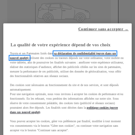
Continuer sans accepter →
Longueur
4 197
mm
La qualité de votre expérience dépend de vos choix
Toyota et ses Partenaires listés dans
sa déclaration de confidentialité (ouvre dans un
nouvel onglet)
utilisent des cookies ou traceurs déposés sur votre ordinateur, votre mobile ou
votre tablette, afin de poursuivre les finalités suivantes : améliorer votre expérience utilisateur,
réaliser des statistiques d’audience, afficher des publicités ciblées sur les sites de partenaires,
mesurer la performance de ces publicités, utiliser des données de géolocalisation, vous offrir
des fonctionnalités relatives aux réseaux sociaux.
Largeur
1 765
mm
Des cookies sont nécessaires au fonctionnement du site et de nos services, et sont déposés
automatiquement.
Pour une navigation optimale, nous vous invitons à accepter les cookies de performance et/ou
fonctionnels. En les refusant, vous perdriez des informations affichées sur notre site. Sous
réserve de votre consentement préalable, des cookies tiers (publicité et réseaux sociaux)
pourraient alors être déposés. Les finalités sont décrites dans la
politique cookies (ouvre
Consommation mixte
dans un nouvel onglet)
.
Consommation mixte
4,4
L/100 km
Vous pouvez accepter les cookies, gérer vos préférences par finalité, modifier à tout moment
Émissions CO2
101
g/km
vos consentements via le bouton "Gérer mes cookies", ou continuer votre navigation sans
accepter via le bouton "Continuer sans accepter".