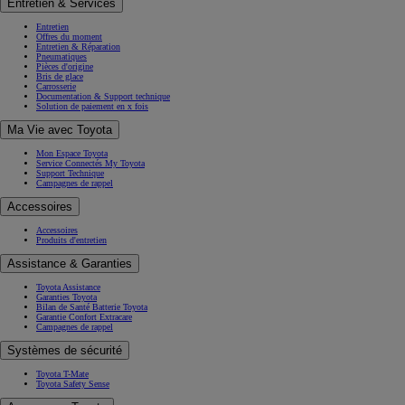
Reprise de votre véhicule
Nos conseils
Financement
Financement des véhicules
Nos solutions de location en LOA ou LLD
Vous préférez acheter ?
Financez votre véhicule d'occasion
Pour les Professionnels
Espace client Toyota Financement
(Opens in new window)
Hybride et électrique
Nos technologies
Toyota Charging
Autonomie et conduite
Tout savoir sur l’électrique
Toyota Professional
Toyota pour les professionnels
Offres Location longue durée
Offres utilitaires
Gamme électrifiée pour les professionnels
Solutions et services
Votre Toyota
Votre Toyota
Toyota Relax
Offres Après-Vente
Entretien & Services
Entretien
Offres du moment