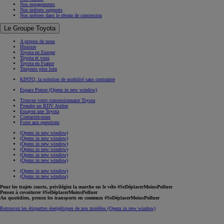
Assurance Connectée
Assurer votre Occasion
Espace Client Toyota Assurances
Demander un devis
Découvrez Toyota
Découvrez Toyota
Actualités et évènements
TOYOTA GAZOO Racing
TOYOTA GAZOO Racing
Gamme Gazoo Racing
GR Yaris
Finition GR SPORT
FIA WRC
FIA WEC
Rallye Dakar / W2RC
Supra GT4
Trouvez votre Gazoo Center
Start Your Impossible
Start Your Impossible
Projets de mobilité
Partenariat Special Olympics
Team Toyota France
Carrières
Recrutement
Nos offres d'emploi
Nos valeurs
Nos engagements
Nos métiers supports
Nos métiers dans le réseau de concession