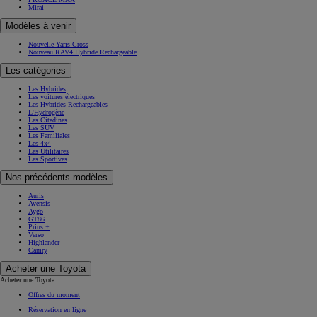
POST https://usc-webcomponents.toyota-europe.com/v1/used-stock-cars/fr/fr?
brand=toyota&uscContext=used&uscEnv=production&vehicleForSaleId=7f19444c-518a-4ab4-b76e-
a2dce616a857
Modèles
Modèles
Véhicules neufs
Tous les véhicules neufs
Aygo X Hybride
Yaris
Yaris Cross Hybride
Corolla
Corolla Touring Sports
GR Yaris
Toyota GR Supra
Toyota C-HR
Toyota C-HR+
RAV4
RAV4 Hybride Rechargeable
Prius Hybride Rechargeable
Toyota bZ4X
Toyota bZ4X Touring
Land Cruiser
Hilux
PROACE CITY
PROACE
PROACE Verso
PROACE MAX
Mirai
Modèles à venir