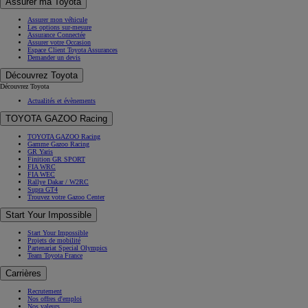
Entretien & Réparation
Pneumatiques
Pièces d'origine
Bris de glace
Carrosserie
Documentation & Support technique
Solution de paiement en x fois
Ma Vie avec Toyota
Mon Espace Toyota
Service Connectés My Toyota
Support Technique
Campagnes de rappel
Accessoires
Accessoires
Produits d'entretien
Assistance & Garanties
Toyota Assistance
Garanties Toyota
Bilan de Santé Batterie Toyota
Garantie Confort Extracare
Campagnes de rappel
Systèmes de sécurité
Toyota T-Mate
Toyota Safety Sense
Assurer ma Toyota
Assurer mon véhicule
Les options sur-mesure