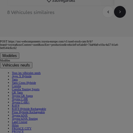
8 Véhicules similaires
POST https://usc-webcomponents.toyota-europe.com/v1/used-stock-cars/fr/fr?
brand=toyota&uscContext=used&uscEnv=production&vehicleForSaleId=7daf4fa9-e10a-4a57-b1a4-
0e9544c8cc62
Modèles
Modèles
Véhicules neufs
Tous les véhicules neufs
Aygo X Hybride
Yaris
Yaris Cross Hybride
Corolla
Corolla Touring Sports
GR Yaris
Toyota GR Supra
Toyota C-HR
Toyota C-HR+
RAV4
RAV4 Hybride Rechargeable
Prius Hybride Rechargeable
Toyota bZ4X
Toyota bZ4X Touring
Land Cruiser
Hilux
PROACE CITY
PROACE