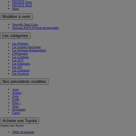
PROACE Verso
PROACE MAX
Mirai
Modèles à venir
Nouvelle Yaris Cross
Nouveau RAV4 Hybride Rechargeable
Les catégories
Les Hybrides
Les voitures électriques
Les Hybrides Rechargeables
L'Hydrogène
Les Citadines
Les SUV
Les Familiales
Les 4x4
Les Utilitaires
Les Sportives
Nos précédents modèles
Auris
Avensis
Aygo
GT86
Prius +
Verso
Highlander
Camry
Acheter une Toyota
Acheter une Toyota
Offres du moment