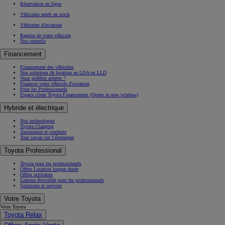
Réservation en ligne
Véhicules neufs en stock
Véhicules d'occasion
Reprise de votre véhicule
Nos conseils
Financement
Financement des véhicules
Nos solutions de location en LOA ou LLD
Vous préférez acheter ?
Financez votre véhicule d'occasion
Pour les Professionnels
Espace client Toyota Financement
(Opens in new window)
Hybride et électrique
Nos technologies
Toyota Charging
Autonomie et conduite
Tout savoir sur l’électrique
Toyota Professional
Toyota pour les professionnels
Offres Location longue durée
Offres utilitaires
Gamme électrifiée pour les professionnels
Solutions et services
Votre Toyota
Votre Toyota
Toyota Relax