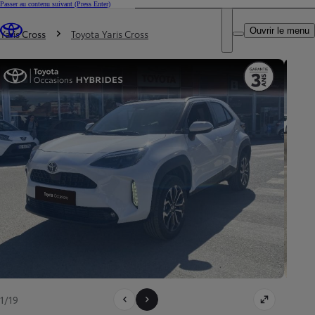
Passer au contenu suivant
(Press Enter)
DEALER NAME
Vous êtes ici
:
Ouvrir le menu
Trouvez un partenaire Toyota
Yaris Cross
Toyota Yaris Cross
1/19