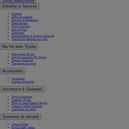
Offres Après-Vente
Entretien & Services
Entretien
Offres du moment
Entretien & Réparation
Pneumatiques
Pièces d'origine
Bris de glace
Carrosserie
Documentation & Support technique
Solution de paiement en x fois
Ma Vie avec Toyota
Mon Espace Toyota
Service Connectés My Toyota
Support Technique
Campagnes de rappel
Accessoires
Accessoires
Produits d'entretien
Assistance & Garanties
Toyota Assistance
Garanties Toyota
Bilan de Santé Batterie Toyota
Garantie Confort Extracare
Campagnes de rappel
Systèmes de sécurité
Toyota T-Mate
Toyota Safety Sense