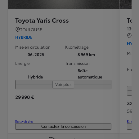
Toyota Yaris Cross
Toyo
130h 
TOULOUSE
SE
HYBRIDE
HYBR
Mise en circulation
Kilométrage
Mise e
06-2025
8 969 km
Energie
Transmission
Energ
Boîte
Hybride
automatique
Voir plus
29 990 €
32 95
591 
En savoir plus
En savoir
Contactez la concession
Sauvegardez