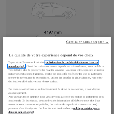
Longueur
4 197
mm
Continuer sans accepter →
La qualité de votre expérience dépend de vos choix
Toyota et ses Partenaires listés dans
sa déclaration de confidentialité (ouvre dans un
nouvel onglet)
utilisent des cookies ou traceurs déposés sur votre ordinateur, votre mobile ou
Largeur
1 765
mm
votre tablette, afin de poursuivre les finalités suivantes : améliorer votre expérience utilisateur,
réaliser des statistiques d’audience, afficher des publicités ciblées sur les sites de partenaires,
mesurer la performance de ces publicités, utiliser des données de géolocalisation, vous offrir
des fonctionnalités relatives aux réseaux sociaux.
Des cookies sont nécessaires au fonctionnement du site et de nos services, et sont déposés
Consommation mixte
automatiquement.
Pour une navigation optimale, nous vous invitons à accepter les cookies de performance et/ou
fonctionnels. En les refusant, vous perdriez des informations affichées sur notre site. Sous
Consommation mixte
4,4
L/100 km
réserve de votre consentement préalable, des cookies tiers (publicité et réseaux sociaux)
Émissions CO2
100
g/km
pourraient alors être déposés. Les finalités sont décrites dans la
politique cookies (ouvre
dans un nouvel onglet)
.