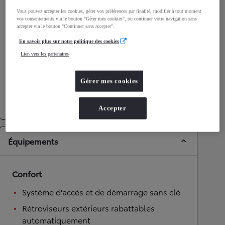
Vous pouvez accepter les cookies, gérer vos préférences par finalité, modifier à tout moment
Performances
vos consentements via le bouton "Gérer mes cookies", ou continuer votre navigation sans
accepter via le bouton "Continuer sans accepter".
Vitesse maximale
170
km/h
En savoir plus sur notre politique des cookies
Accélération 0-100km/h
10,7
secondes
Lien vers les partenaires
Transmission
Gérer mes cookies
Roues motrices
Roues motrices avant
Transmission
Boîte automatique
Accepter
Équipements
Confort
Système d'accès et de démarrage sans clé
Rétroviseurs extérieurs rabattables
automatiquement