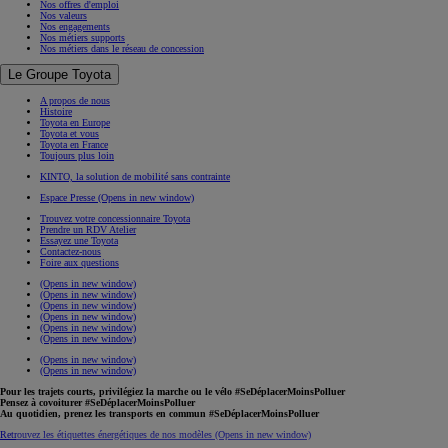
Nos offres d'emploi
Nos valeurs
Nos engagements
Nos métiers supports
Nos métiers dans le réseau de concession
Le Groupe Toyota
A propos de nous
Histoire
Toyota en Europe
Toyota et vous
Toyota en France
Toujours plus loin
KINTO, la solution de mobilité sans contrainte
Espace Presse
(Opens in new window)
Trouvez votre concessionnaire Toyota
Prendre un RDV Atelier
Essayez une Toyota
Contactez-nous
Foire aux questions
(Opens in new window)
(Opens in new window)
(Opens in new window)
(Opens in new window)
(Opens in new window)
(Opens in new window)
(Opens in new window)
(Opens in new window)
Pour les trajets courts, privilégiez la marche ou le vélo #SeDéplacerMoinsPolluer
Pensez à covoiturer #SeDéplacerMoinsPolluer
Au quotidien, prenez les transports en commun #SeDéplacerMoinsPolluer
Retrouvez les étiquettes énergétiques de nos modèles
(Opens in new window)