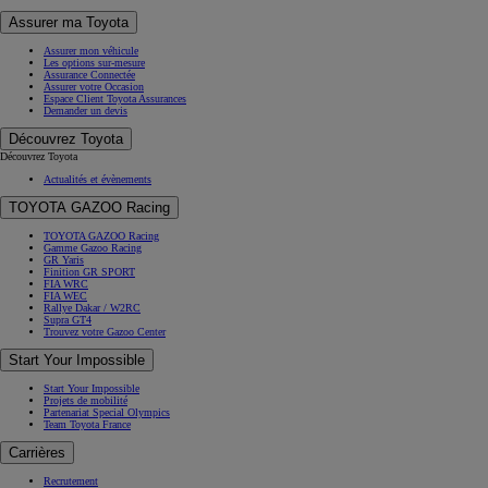
Assurer ma Toyota
Assurer mon véhicule
Les options sur-mesure
Assurance Connectée
Assurer votre Occasion
Espace Client Toyota Assurances
Demander un devis
Découvrez Toyota
Découvrez Toyota
Actualités et évènements
TOYOTA GAZOO Racing
TOYOTA GAZOO Racing
Gamme Gazoo Racing
GR Yaris
Finition GR SPORT
FIA WRC
FIA WEC
Rallye Dakar / W2RC
Supra GT4
Trouvez votre Gazoo Center
Start Your Impossible
Start Your Impossible
Projets de mobilité
Partenariat Special Olympics
Team Toyota France
Carrières
Recrutement