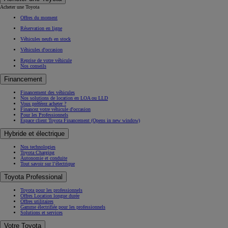
Acheter une Toyota
Offres du moment
Réservation en ligne
Véhicules neufs en stock
Véhicules d'occasion
Reprise de votre véhicule
Nos conseils
Financement
Financement des véhicules
Nos solutions de location en LOA ou LLD
Vous préférez acheter ?
Financez votre véhicule d'occasion
Pour les Professionnels
Espace client Toyota Financement
(Opens in new window)
Hybride et électrique
Nos technologies
Toyota Charging
Autonomie et conduite
Tout savoir sur l’électrique
Toyota Professional
Toyota pour les professionnels
Offres Location longue durée
Offres utilitaires
Gamme électrifiée pour les professionnels
Solutions et services
Votre Toyota