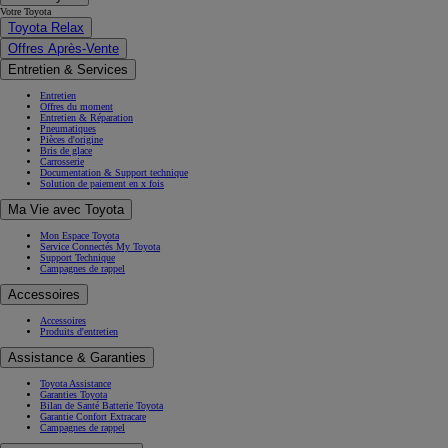
Votre Toyota
Toyota Relax
Offres Après-Vente
Entretien & Services
Entretien
Offres du moment
Entretien & Réparation
Pneumatiques
Pièces d'origine
Bris de glace
Carrosserie
Documentation & Support technique
Solution de paiement en x fois
Ma Vie avec Toyota
Mon Espace Toyota
Service Connectés My Toyota
Support Technique
Campagnes de rappel
Accessoires
Accessoires
Produits d'entretien
Assistance & Garanties
Toyota Assistance
Garanties Toyota
Bilan de Santé Batterie Toyota
Garantie Confort Extracare
Campagnes de rappel