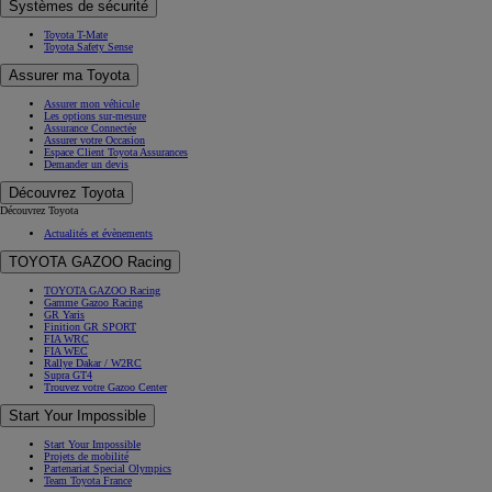
Systèmes de sécurité
Toyota T-Mate
Toyota Safety Sense
Assurer ma Toyota
Assurer mon véhicule
Les options sur-mesure
Assurance Connectée
Assurer votre Occasion
Espace Client Toyota Assurances
Demander un devis
Découvrez Toyota
Découvrez Toyota
Actualités et évènements
TOYOTA GAZOO Racing
TOYOTA GAZOO Racing
Gamme Gazoo Racing
GR Yaris
Finition GR SPORT
FIA WRC
FIA WEC
Rallye Dakar / W2RC
Supra GT4
Trouvez votre Gazoo Center
Start Your Impossible
Start Your Impossible
Projets de mobilité
Partenariat Special Olympics
Team Toyota France