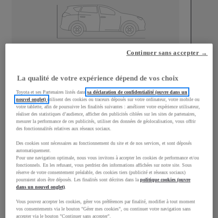
Continuer sans accepter →
Longueur
4 197
mm
La qualité de votre expérience dépend de vos choix
Toyota et ses Partenaires listés dans
sa déclaration de confidentialité (ouvre dans un
nouvel onglet)
utilisent des cookies ou traceurs déposés sur votre ordinateur, votre mobile ou
votre tablette, afin de poursuivre les finalités suivantes : améliorer votre expérience utilisateur,
réaliser des statistiques d’audience, afficher des publicités ciblées sur les sites de partenaires,
mesurer la performance de ces publicités, utiliser des données de géolocalisation, vous offrir
Largeur
1 765
mm
des fonctionnalités relatives aux réseaux sociaux.
Des cookies sont nécessaires au fonctionnement du site et de nos services, et sont déposés
automatiquement.
Pour une navigation optimale, nous vous invitons à accepter les cookies de performance et/ou
fonctionnels. En les refusant, vous perdriez des informations affichées sur notre site. Sous
réserve de votre consentement préalable, des cookies tiers (publicité et réseaux sociaux)
Consommation mixte
pourraient alors être déposés. Les finalités sont décrites dans la
politique cookies (ouvre
dans un nouvel onglet)
.
Consommation mixte
4,5
L/100 km
Vous pouvez accepter les cookies, gérer vos préférences par finalité, modifier à tout moment
Émissions CO2
102
g/km
vos consentements via le bouton "Gérer mes cookies", ou continuer votre navigation sans
accepter via le bouton "Continuer sans accepter".