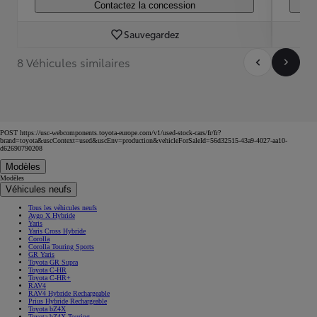
Contactez la concession
Sauvegardez
8 Véhicules similaires
POST https://usc-webcomponents.toyota-europe.com/v1/used-stock-cars/fr/fr?
brand=toyota&uscContext=used&uscEnv=production&vehicleForSaleId=56d32515-43a9-4027-aa10-
d62690790208
Modèles
Modèles
Véhicules neufs
Tous les véhicules neufs
Aygo X Hybride
Yaris
Yaris Cross Hybride
Corolla
Corolla Touring Sports
GR Yaris
Toyota GR Supra
Toyota C-HR
Toyota C-HR+
RAV4
RAV4 Hybride Rechargeable
Prius Hybride Rechargeable
Toyota bZ4X
Toyota bZ4X Touring