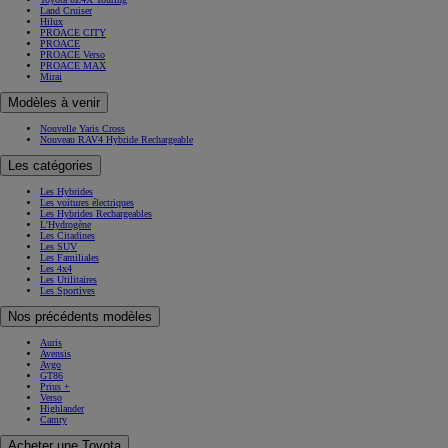
Land Cruiser
Hilux
PROACE CITY
PROACE
PROACE Verso
PROACE MAX
Mirai
Modèles à venir
Nouvelle Yaris Cross
Nouveau RAV4 Hybride Rechargeable
Les catégories
Les Hybrides
Les voitures électriques
Les Hybrides Rechargeables
L'Hydrogène
Les Citadines
Les SUV
Les Familiales
Les 4x4
Les Utilitaires
Les Sportives
Nos précédents modèles
Auris
Avensis
Aygo
GT86
Prius +
Verso
Highlander
Camry
Acheter une Toyota