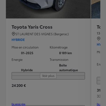
Toyota Yaris Cross
Toyo
130h 
ST LAURENT DES VIGNES (Bergerac)
AR
HYBRIDE
HYBR
Mise en circulation
Kilométrage
Mise e
01-2025
8 189 km
Energie
Transmission
Energ
Boîte
Hybride
automatique
Voir plus
24 200 €
31 38
337 
En savoir plus
En savoir