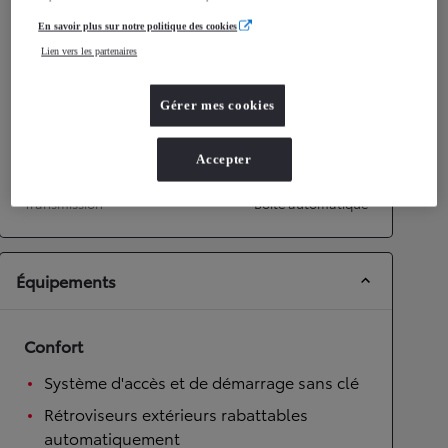
En savoir plus sur notre politique des cookies
Performances
Lien vers les partenaires
Vitesse maximale
170
km/h
Accélération 0-100km/h
11,2
secondes
Gérer mes cookies
Transmission
Accepter
Roues motrices
Roues motrices avant
Transmission
Boîte automatique
Équipements
Confort
Système d'accès et de démarrage sans clé
Rétroviseurs extérieurs rabattables
automatiquement