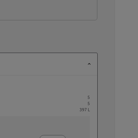
5
5
397
L