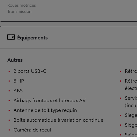
Roues motrices
À partir de 19 700 €
Transmission
Nouvelle Yaris Cross
HYBRIDE
Disponible prochainement
Équipements
Autres
2 ports USB-C
Rétro
6 HP
Rétro
élect
ABS
Serv
Airbags frontaux et latéraux AV
(incl
Antenne de toit type requin
Siège
Boîte automatique à variation continue
Siège
Caméra de recul
Siège