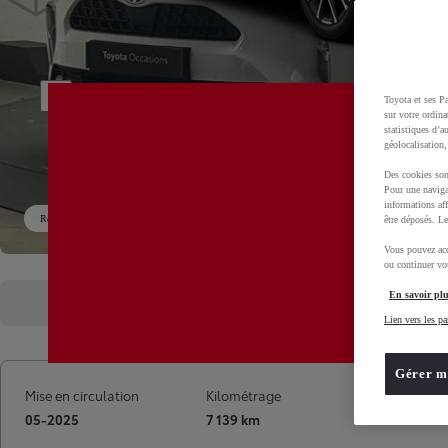
Toyota et ses Pa
sur votre ordina
statistiques d’a
géolocalisation,
Des cookies son
Pour une naviga
informations aff
Réservé
être déposés. Le
Vous pouvez acc
ou continuer vot
En savoir plu
Présentation
Caractéristiques
Lien vers les pa
Gérer m
Mise en circulation
Kilométrage
Garantie
05-2025
7 139 km
12 mois T