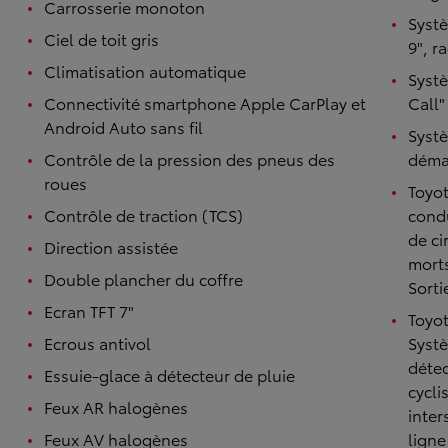
Carrosserie monoton
Systè
Ciel de toit gris
9", r
Climatisation automatique
Syst
Connectivité smartphone Apple CarPlay et
Call"
Android Auto sans fil
Systè
Contrôle de la pression des pneus des
démar
roues
Toyot
Contrôle de traction (TCS)
condu
de ci
Direction assistée
mort
Double plancher du coffre
Sorti
Ecran TFT 7"
Toyot
Ecrous antivol
Systè
détec
Essuie-glace à détecteur de pluie
cycli
Feux AR halogènes
inter
Feux AV halogènes
ligne