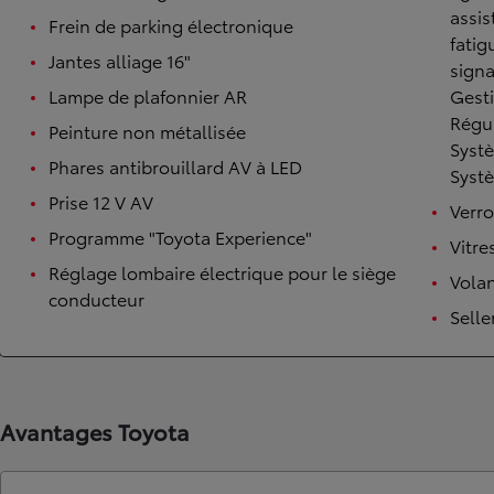
assis
Frein de parking électronique
fatig
Jantes alliage 16"
signa
Lampe de plafonnier AR
Gesti
Régul
Peinture non métallisée
Systè
Phares antibrouillard AV à LED
Systè
Prise 12 V AV
Verro
Programme "Toyota Experience"
Vitre
Réglage lombaire électrique pour le siège
Volan
conducteur
Selle
Avantages Toyota