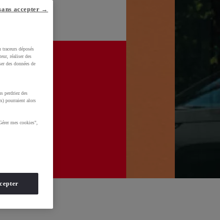
sans accepter →
u traceurs déposés
eur, réaliser des
iser des données de
s perdriez des
x) pourraient alors
Gérer mes cookies",
cepter