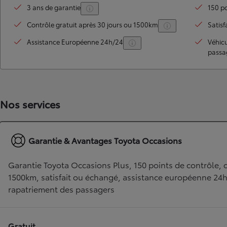
3 ans de garantie
150 po
Contrôle gratuit après 30 jours ou 1500km
Satisf
Assistance Européenne 24h/24
Véhic
passa
Nos services
TOYOTA C-HR
HYBRIDE OU HYBRIDE RECHARGEABLE
Disponible rapidement
Garantie & Avantages Toyota Occasions
Garantie Toyota Occasions Plus, 150 points de contrôle, c
1500km, satisfait ou échangé, assistance européenne 24
rapatriement des passagers
Gratuit