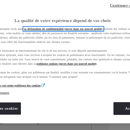
Continuer 
La qualité de votre expérience dépend de vos choix
rtenaires listés dans
sa déclaration de confidentialité (ouvre dans un nouvel onglet)
utilisent des cookies o
teur, votre mobile ou votre tablette, afin de poursuivre les finalités suivantes : améliorer votre expérience utilisat
udience, afficher des publicités ciblées sur les sites de partenaires, mesurer la performance de ces publicités, util
 vous offrir des fonctionnalités relatives aux réseaux sociaux.
t nécessaires au fonctionnement du site et de nos services, et sont déposés automatiquement.
tion optimale, nous vous invitons à accepter les cookies de performance et/ou fonctionnels. En les refusant, vou
ichées sur notre site. Sous réserve de votre consentement préalable, des cookies tiers (publicité et réseaux sociau
s finalités sont décrites dans la
politique cookies (ouvre dans un nouvel onglet)
.
epter les cookies, gérer vos préférences par finalité, modifier à tout moment vos consentements via le bouton "
re navigation sans accepter via le bouton "Continuer sans accepter".
s sur notre politique des cookies
Services
Concession
rtenaires
es cookies
Ac
Energie
oyota Occasions
Hybride