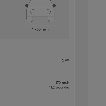
Largeur
1 765
mm
101
g/km
170
km/h
11,2
secondes