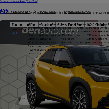
Passer au contenu suivant
(Press Enter)
Vous êtes ici
:
Véhicules d'occasion
Yaris Cross
Toyota Yaris Cross
Véhicules neufs
Véhicules d'occasion
Hybride et électrique
Acheter une Toyota
Votre T
Nos voitures d'occasion
Toutes les motorisations
Reprise de votre voiture
Toyota 
Tous les modèles
Citadines
SUV & Familiales
100% électriqu
Avantages Toyota Occasions
Hybride
Offres du moment
Offres 
Nouvelle Aygo X
Réservez en ligne
Hybride Rechargeable
Offres Particuliers
Entrete
HYBRIDE
Livraison près de chez vous
100% Électrique
Offres Après-vente
Offres et actualités
Hydrogène
Offres Occasions
Financez votre occasion
Toutes nos technologies
Offres Professionn
Assurez votre occasion
Accesso
Revendez votre véhicule cash
Boutiqu
Nos conseils
Ma vie 