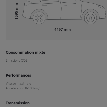
mm
1 595
Hauteur
Longueur
4 197
mm
Consommation mixte
Émissions CO2
Performances
Vitesse maximale
Accélération 0-100km/h
Transmission