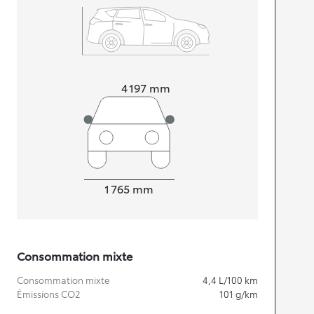
Longueur
4 197
mm
Largeur
1 765
mm
Consommation mixte
Consommation mixte
4,4
L/100 km
Émissions CO2
101
g/km