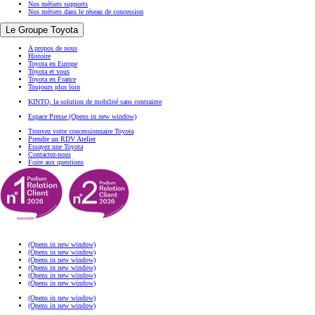
Nos métiers supports
Nos métiers dans le réseau de concession
Le Groupe Toyota
A propos de nous
Histoire
Toyota en Europe
Toyota et vous
Toyota en France
Toujours plus loin
KINTO, la solution de mobilité sans contrainte
Espace Presse
(Opens in new window)
Trouvez votre concessionnaire Toyota
Prendre un RDV Atelier
Essayez une Toyota
Contactez-nous
Foire aux questions
(Opens in new window)
(Opens in new window)
(Opens in new window)
(Opens in new window)
(Opens in new window)
(Opens in new window)
(Opens in new window)
(Opens in new window)