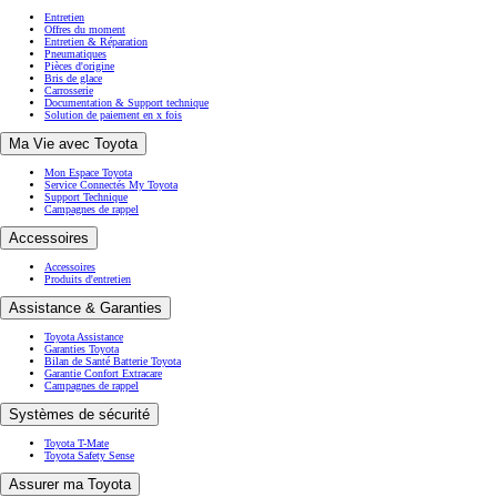
Entretien
Offres du moment
Entretien & Réparation
Pneumatiques
Pièces d'origine
Bris de glace
Carrosserie
Documentation & Support technique
Solution de paiement en x fois
Ma Vie avec Toyota
Mon Espace Toyota
Service Connectés My Toyota
Support Technique
Campagnes de rappel
Accessoires
Accessoires
Produits d'entretien
Assistance & Garanties
Toyota Assistance
Garanties Toyota
Bilan de Santé Batterie Toyota
Garantie Confort Extracare
Campagnes de rappel
Systèmes de sécurité
Toyota T-Mate
Toyota Safety Sense
Assurer ma Toyota