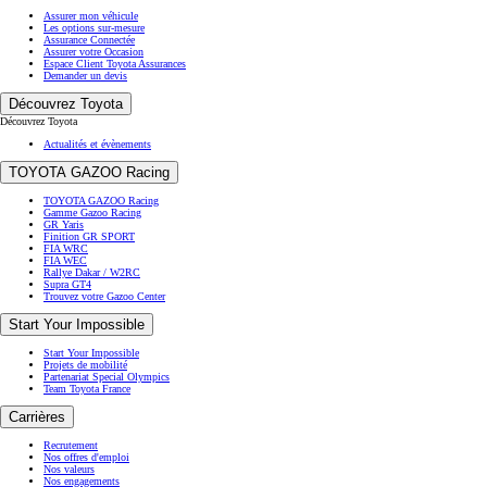
Assurer mon véhicule
Les options sur-mesure
Assurance Connectée
Assurer votre Occasion
Espace Client Toyota Assurances
Demander un devis
Découvrez Toyota
Découvrez Toyota
Actualités et évènements
TOYOTA GAZOO Racing
TOYOTA GAZOO Racing
Gamme Gazoo Racing
GR Yaris
Finition GR SPORT
FIA WRC
FIA WEC
Rallye Dakar / W2RC
Supra GT4
Trouvez votre Gazoo Center
Start Your Impossible
Start Your Impossible
Projets de mobilité
Partenariat Special Olympics
Team Toyota France
Carrières
Recrutement
Nos offres d'emploi
Nos valeurs
Nos engagements