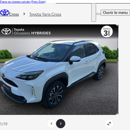
Passer au contenu suivant
(Press Enter)
DEALER NAME
Vous êtes ici
:
Ouvrir le menu
Trouvez un partenaire Toyota
Yaris Cross
Toyota Yaris Cross
1/19