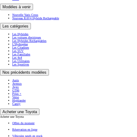
Modèles à venir
Nouvelle Yaris Cross
Nouveau RAV4 Hybride Rechargeable
Les catégories
Les Hybrides
Les voitures électriques
Les Hybrides Rechargeables
L'Hydrogène
Les Citadines
Les SUV
Les Familiales
Les 4x4
Les Utilitaires
Les Sportives
Nos précédents modèles
Auris
Avensis
Aygo
GT86
Prius +
Verso
Highlander
Camry
Acheter une Toyota
Acheter une Toyota
Offres du moment
Réservation en ligne
Véhicules neufs en stock