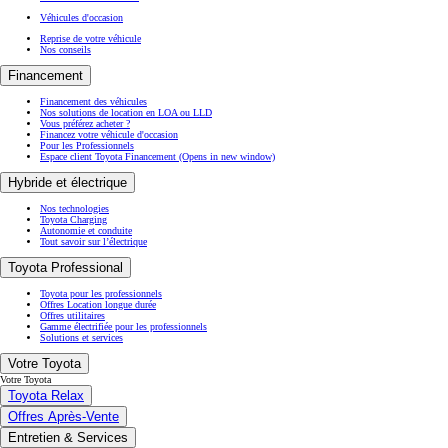
Véhicules d'occasion
Reprise de votre véhicule
Nos conseils
Financement
Financement des véhicules
Nos solutions de location en LOA ou LLD
Vous préférez acheter ?
Financez votre véhicule d'occasion
Pour les Professionnels
Espace client Toyota Financement
(Opens in new window)
Hybride et électrique
Nos technologies
Toyota Charging
Autonomie et conduite
Tout savoir sur l’électrique
Toyota Professional
Toyota pour les professionnels
Offres Location longue durée
Offres utilitaires
Gamme électrifiée pour les professionnels
Solutions et services
Votre Toyota
Votre Toyota
Toyota Relax
Offres Après-Vente
Entretien & Services