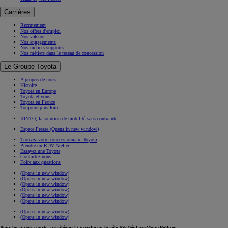
Carrières
Recrutement
Nos offres d'emploi
Nos valeurs
Nos engagements
Nos métiers supports
Nos métiers dans le réseau de concession
Le Groupe Toyota
A propos de nous
Histoire
Toyota en Europe
Toyota et vous
Toyota en France
Toujours plus loin
KINTO, la solution de mobilité sans contrainte
Espace Presse
(Opens in new window)
Trouvez votre concessionnaire Toyota
Prendre un RDV Atelier
Essayez une Toyota
Contactez-nous
Foire aux questions
(Opens in new window)
(Opens in new window)
(Opens in new window)
(Opens in new window)
(Opens in new window)
(Opens in new window)
(Opens in new window)
(Opens in new window)
Pour les trajets courts, privilégiez la marche ou le vélo #SeDéplacerMoinsPolluer