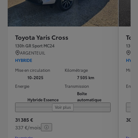
Toyota Yaris Cross
Toyo
130h GR Sport MC24
130h 
ARGENTEUIL
QU
HYBRIDE
HYBR
Mise en circulation
Kilométrage
Mise e
10-2025
7 505 km
Energie
Transmission
Energ
Boîte
Hybride Essence
automatique
Voir plus
31 385 €
30 70
337 €/mois
En savoir plus
En savoir