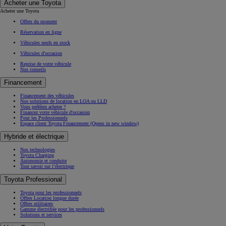
Acheter une Toyota
Acheter une Toyota
Offres du moment
Réservation en ligne
Véhicules neufs en stock
Véhicules d'occasion
Reprise de votre véhicule
Nos conseils
Financement
Financement des véhicules
Nos solutions de location en LOA ou LLD
Vous préférez acheter ?
Financez votre véhicule d'occasion
Pour les Professionnels
Espace client Toyota Financement
(Opens in new window)
Hybride et électrique
Nos technologies
Toyota Charging
Autonomie et conduite
Tout savoir sur l’électrique
Toyota Professional
Toyota pour les professionnels
Offres Location longue durée
Offres utilitaires
Gamme électrifiée pour les professionnels
Solutions et services