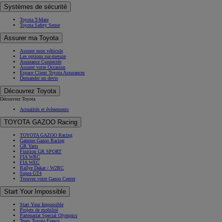
Systèmes de sécurité
Toyota T-Mate
Toyota Safety Sense
Assurer ma Toyota
Assurer mon véhicule
Les options sur-mesure
Assurance Connectée
Assurer votre Occasion
Espace Client Toyota Assurances
Demander un devis
Découvrez Toyota
Découvrez Toyota
Actualités et évènements
TOYOTA GAZOO Racing
TOYOTA GAZOO Racing
Gamme Gazoo Racing
GR Yaris
Finition GR SPORT
FIA WRC
FIA WEC
Rallye Dakar / W2RC
Supra GT4
Trouvez votre Gazoo Center
Start Your Impossible
Start Your Impossible
Projets de mobilité
Partenariat Special Olympics
Team Toyota France