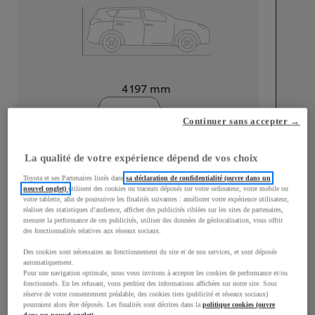
Longueur
4 197
mm
Continuer sans accepter →
La qualité de votre expérience dépend de vos choix
Toyota et ses Partenaires listés dans
sa déclaration de confidentialité (ouvre dans un
Largeur
1 765
mm
nouvel onglet)
utilisent des cookies ou traceurs déposés sur votre ordinateur, votre mobile ou
votre tablette, afin de poursuivre les finalités suivantes : améliorer votre expérience utilisateur,
réaliser des statistiques d’audience, afficher des publicités ciblées sur les sites de partenaires,
mesurer la performance de ces publicités, utiliser des données de géolocalisation, vous offrir
des fonctionnalités relatives aux réseaux sociaux.
Des cookies sont nécessaires au fonctionnement du site et de nos services, et sont déposés
Consommation mixte
automatiquement.
Pour une navigation optimale, nous vous invitons à accepter les cookies de performance et/ou
Consommation mixte
4,4
L/100 km
fonctionnels. En les refusant, vous perdriez des informations affichées sur notre site. Sous
Émissions CO2
101
g/km
réserve de votre consentement préalable, des cookies tiers (publicité et réseaux sociaux)
pourraient alors être déposés. Les finalités sont décrites dans la
politique cookies (ouvre