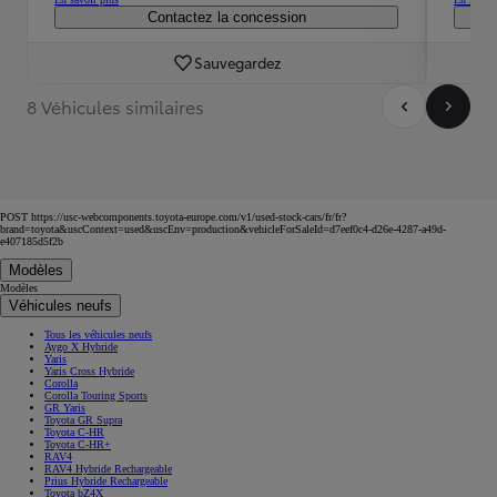
Contactez la concession
Sauvegardez
8 Véhicules similaires
POST https://usc-webcomponents.toyota-europe.com/v1/used-stock-cars/fr/fr?
brand=toyota&uscContext=used&uscEnv=production&vehicleForSaleId=d7eef0c4-d26e-4287-a49d-
e407185d5f2b
Modèles
Modèles
Véhicules neufs
Tous les véhicules neufs
Aygo X Hybride
Yaris
Yaris Cross Hybride
Corolla
Corolla Touring Sports
GR Yaris
Toyota GR Supra
Toyota C-HR
Toyota C-HR+
RAV4
RAV4 Hybride Rechargeable
Prius Hybride Rechargeable
Toyota bZ4X