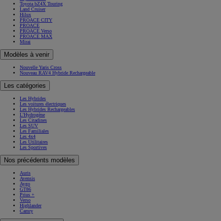
Toyota bZ4X Touring
Land Cruiser
Hilux
PROACE CITY
PROACE
PROACE Verso
PROACE MAX
Mirai
Modèles à venir
Nouvelle Yaris Cross
Nouveau RAV4 Hybride Rechargeable
Les catégories
Les Hybrides
Les voitures électriques
Les Hybrides Rechargeables
L'Hydrogène
Les Citadines
Les SUV
Les Familiales
Les 4x4
Les Utilitaires
Les Sportives
Nos précédents modèles
Auris
Avensis
Aygo
GT86
Prius +
Verso
Highlander
Camry