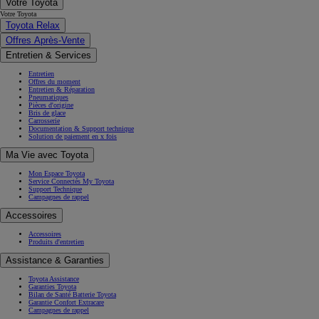
Votre Toyota
Votre Toyota
Toyota Relax
Offres Après-Vente
Entretien & Services
Entretien
Offres du moment
Entretien & Réparation
Pneumatiques
Pièces d'origine
Bris de glace
Carrosserie
Documentation & Support technique
Solution de paiement en x fois
Ma Vie avec Toyota
Mon Espace Toyota
Service Connectés My Toyota
Support Technique
Campagnes de rappel
Accessoires
Accessoires
Produits d'entretien
Assistance & Garanties
Toyota Assistance
Garanties Toyota
Bilan de Santé Batterie Toyota
Garantie Confort Extracare
Campagnes de rappel