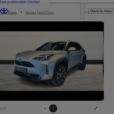
Passer au contenu suivant
(Press Enter)
DEALER NAME
Vous êtes ici
:
Ouvrir le menu
Trouvez un partenaire Toyota
Yaris Cross
Toyota Yaris Cross
1/31