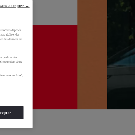
sans accepter →
u traceurs déposés
eur, réaliser des
iser des données de
s perdriez des
x) pourraient alors
Gérer mes cookies",
cepter