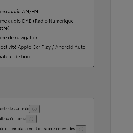
ème audio AM/FM
ème audio DAB (Radio Numérique
stre)
ème de navigation
ctivité Apple Car Play / Android Auto
nateur de bord
ints de contrôle
ait ou échangé
ule de remplacement ou rapatriement des