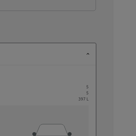
5
5
397
L