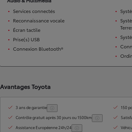
Audio & Multimédia
Services connectés
Syst
Reconnaissance vocale
Syst
Terre
Écran tactile
Syst
Prise(s) USB
Conne
Connexion Bluetooth®
Ordi
TOYOTA C-HR
HYBRIDE OU HYBRIDE RECHARGEABLE
Disponible rapidement
Avantages Toyota
3 ans de garantie
150 po
Contrôle gratuit après 30 jours ou 1500km
Satisf
Assistance Européenne 24h/24
Véhic