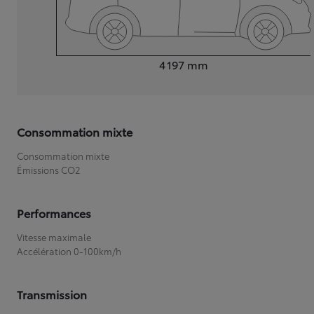
Longueur
4 197
mm
Consommation mixte
Consommation mixte
Émissions CO2
Performances
Vitesse maximale
Accélération 0-100km/h
Transmission