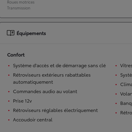
Roues motrices
Transmission
À partir de 19 700 €
Nouvelle Yaris Cross
HYBRIDE
Disponible prochainement
Équipements
Confort
Système d'accès et de démarrage sans clé
Vitre
Rétroviseurs extérieurs rabattables
Syst
automatiquement
Clim
Commandes audio au volant
Volan
Prise 12v
Banqu
Rétroviseurs réglables électriquement
Rétro
Accoudoir central