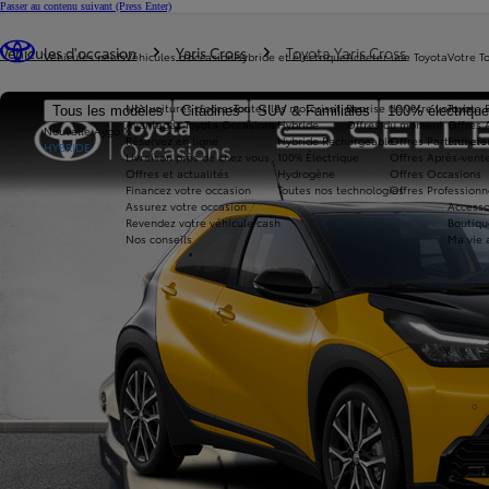
Passer au contenu suivant
(Press Enter)
Vous êtes ici
:
Véhicules d'occasion
Yaris Cross
Toyota Yaris Cross
Véhicules neufs
Véhicules d'occasion
Hybride et électrique
Acheter une Toyota
Votre T
Nos voitures d'occasion
Toutes les motorisations
Reprise de votre voiture
Toyota 
Tous les modèles
Citadines
SUV & Familiales
100% électriqu
Avantages Toyota Occasions
Hybride
Offres du moment
Offres 
Nouvelle Aygo X
Réservez en ligne
Hybride Rechargeable
Offres Particuliers
Entrete
HYBRIDE
Livraison près de chez vous
100% Électrique
Offres Après-vente
Offres et actualités
Hydrogène
Offres Occasions
Financez votre occasion
Toutes nos technologies
Offres Professionn
Assurez votre occasion
Accesso
Revendez votre véhicule cash
Boutiqu
Nos conseils
Ma vie 