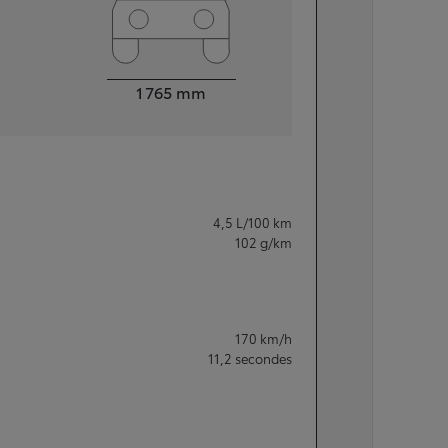
Largeur
1 765
mm
4,5
L/100 km
102
g/km
170
km/h
11,2
secondes