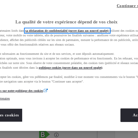
Continuer 
La qualité de votre expérience dépend de vos choix
rtenaires listés dans
sa déclaration de confidentialité (ouvre dans un nouvel onglet)
utilisent des cookies o
teur, votre mobile ou votre tablette, afin de poursuivre les finalités suivantes : améliorer votre expérience utilisat
udience, afficher des publicités ciblées sur les sites de partenaires, mesurer la performance de ces publicités, util
 vous offrir des fonctionnalités relatives aux réseaux sociaux.
t nécessaires au fonctionnement du site et de nos services, et sont déposés automatiquement.
tion optimale, nous vous invitons à accepter les cookies de performance et/ou fonctionnels. En les refusant, vou
ichées sur notre site. Sous réserve de votre consentement préalable, des cookies tiers (publicité et réseaux sociau
s finalités sont décrites dans la
politique cookies (ouvre dans un nouvel onglet)
.
epter les cookies, gérer vos préférences par finalité, modifier à tout moment vos consentements via le bouton "
Services
Concession
re navigation sans accepter via le bouton "Continuer sans accepter".
s sur notre politique des cookies
rtenaires
Energie
oyota Occasions
Hybride Essence
es cookies
Ac
Étiquette énergétique