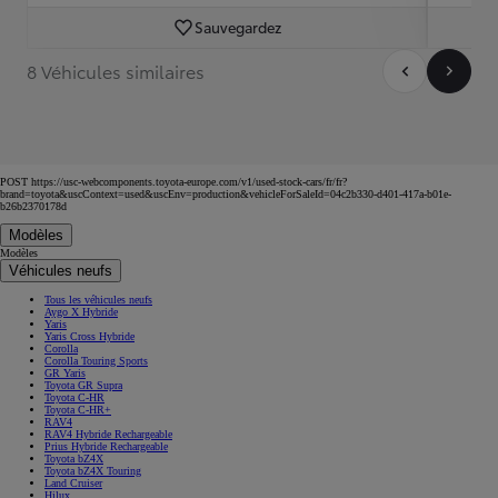
Sauvegardez
8 Véhicules similaires
POST https://usc-webcomponents.toyota-europe.com/v1/used-stock-cars/fr/fr?
brand=toyota&uscContext=used&uscEnv=production&vehicleForSaleId=04c2b330-d401-417a-b01e-
b26b2370178d
Modèles
Modèles
Véhicules neufs
Tous les véhicules neufs
Aygo X Hybride
Yaris
Yaris Cross Hybride
Corolla
Corolla Touring Sports
GR Yaris
Toyota GR Supra
Toyota C-HR
Toyota C-HR+
RAV4
RAV4 Hybride Rechargeable
Prius Hybride Rechargeable
Toyota bZ4X
Toyota bZ4X Touring
Land Cruiser
Hilux