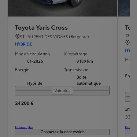
Toyota Yaris Cross
Toyo
130h 
ST LAURENT DES VIGNES (Bergerac)
AR
HYBRIDE
HYBR
Mise en circulation
Kilométrage
Mise e
01-2025
8 189 km
Energie
Transmission
Energ
Boîte
Hybride
automatique
Voir plus
24 200 €
31 38
337 
En savoir plus
En savoir
Contactez la concession