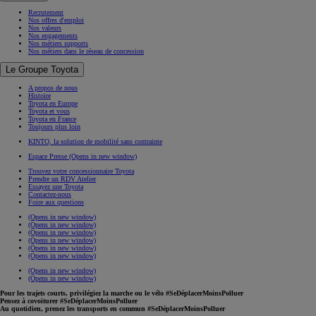
Recrutement
Nos offres d'emploi
Nos valeurs
Nos engagements
Nos métiers supports
Nos métiers dans le réseau de concession
Le Groupe Toyota
A propos de nous
Histoire
Toyota en Europe
Toyota et vous
Toyota en France
Toujours plus loin
KINTO, la solution de mobilité sans contrainte
Espace Presse
(Opens in new window)
Trouvez votre concessionnaire Toyota
Prendre un RDV Atelier
Essayez une Toyota
Contactez-nous
Foire aux questions
(Opens in new window)
(Opens in new window)
(Opens in new window)
(Opens in new window)
(Opens in new window)
(Opens in new window)
(Opens in new window)
(Opens in new window)
Pour les trajets courts, privilégiez la marche ou le vélo #SeDéplacerMoinsPolluer
Pensez à covoiturer #SeDéplacerMoinsPolluer
Au quotidien, prenez les transports en commun #SeDéplacerMoinsPolluer