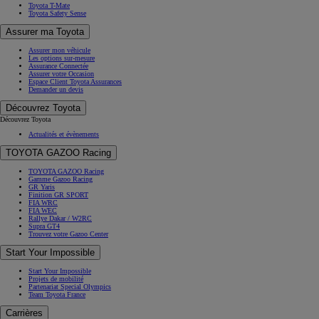
Toyota T-Mate
Toyota Safety Sense
Assurer ma Toyota
Assurer mon véhicule
Les options sur-mesure
Assurance Connectée
Assurer votre Occasion
Espace Client Toyota Assurances
Demander un devis
Découvrez Toyota
Découvrez Toyota
Actualités et évènements
TOYOTA GAZOO Racing
TOYOTA GAZOO Racing
Gamme Gazoo Racing
GR Yaris
Finition GR SPORT
FIA WRC
FIA WEC
Rallye Dakar / W2RC
Supra GT4
Trouvez votre Gazoo Center
Start Your Impossible
Start Your Impossible
Projets de mobilité
Partenariat Special Olympics
Team Toyota France
Carrières