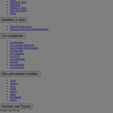
PROACE CITY
PROACE
PROACE Verso
PROACE MAX
Mirai
Modèles à venir
Nouvelle Yaris Cross
Nouveau RAV4 Hybride Rechargeable
Les catégories
Les Hybrides
Les voitures électriques
Les Hybrides Rechargeables
L'Hydrogène
Les Citadines
Les SUV
Les Familiales
Les 4x4
Les Utilitaires
Les Sportives
Nos précédents modèles
Auris
Avensis
Aygo
GT86
Prius +
Verso
Highlander
Camry
Acheter une Toyota
Acheter une Toyota