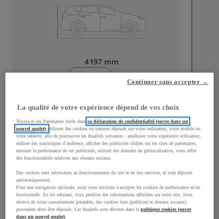
Longueur
4 197
mm
Continuer sans accepter →
La qualité de votre expérience dépend de vos choix
Toyota et ses Partenaires listés dans
sa déclaration de confidentialité (ouvre dans un
Largeur
1 765
mm
nouvel onglet)
utilisent des cookies ou traceurs déposés sur votre ordinateur, votre mobile ou
votre tablette, afin de poursuivre les finalités suivantes : améliorer votre expérience utilisateur,
réaliser des statistiques d’audience, afficher des publicités ciblées sur les sites de partenaires,
mesurer la performance de ces publicités, utiliser des données de géolocalisation, vous offrir
des fonctionnalités relatives aux réseaux sociaux.
Des cookies sont nécessaires au fonctionnement du site et de nos services, et sont déposés
Consommation mixte
automatiquement.
Pour une navigation optimale, nous vous invitons à accepter les cookies de performance et/ou
Consommation mixte
4,5
L/100 km
fonctionnels. En les refusant, vous perdriez des informations affichées sur notre site. Sous
réserve de votre consentement préalable, des cookies tiers (publicité et réseaux sociaux)
Émissions CO2
101
g/km
pourraient alors être déposés. Les finalités sont décrites dans la
politique cookies (ouvre
dans un nouvel onglet)
.