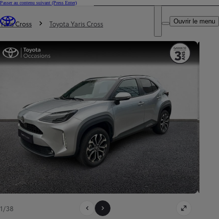
Passer au contenu suivant
(Press Enter)
DEALER NAME
Vous êtes ici
:
Ouvrir le menu
Trouvez un partenaire Toyota
Yaris Cross
Toyota Yaris Cross
1/38