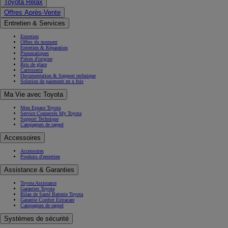
Toyota Relax
Offres Après-Vente
Entretien & Services
Entretien
Offres du moment
Entretien & Réparation
Pneumatiques
Pièces d'origine
Bris de glace
Carrosserie
Documentation & Support technique
Solution de paiement en x fois
Ma Vie avec Toyota
Mon Espace Toyota
Service Connectés My Toyota
Support Technique
Campagnes de rappel
Accessoires
Accessoires
Produits d'entretien
Assistance & Garanties
Toyota Assistance
Garanties Toyota
Bilan de Santé Batterie Toyota
Garantie Confort Extracare
Campagnes de rappel
Systèmes de sécurité