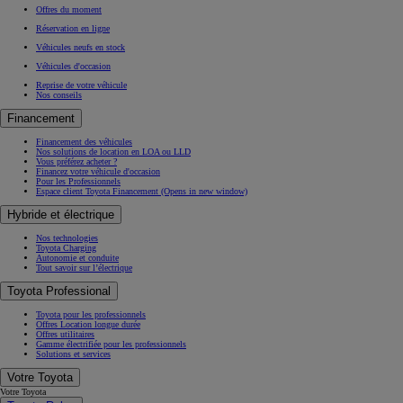
Offres du moment
Réservation en ligne
Véhicules neufs en stock
Véhicules d'occasion
Reprise de votre véhicule
Nos conseils
Financement
Financement des véhicules
Nos solutions de location en LOA ou LLD
Vous préférez acheter ?
Financez votre véhicule d'occasion
Pour les Professionnels
Espace client Toyota Financement
(Opens in new window)
Hybride et électrique
Nos technologies
Toyota Charging
Autonomie et conduite
Tout savoir sur l’électrique
Toyota Professional
Toyota pour les professionnels
Offres Location longue durée
Offres utilitaires
Gamme électrifiée pour les professionnels
Solutions et services
Votre Toyota
Votre Toyota