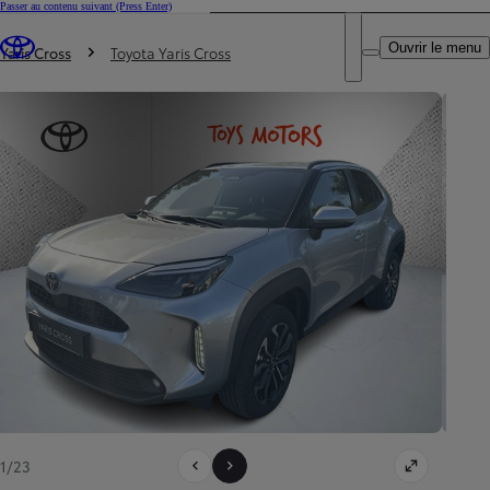
Passer au contenu suivant
(Press Enter)
DEALER NAME
Vous êtes ici
:
Ouvrir le menu
Trouvez un partenaire Toyota
Yaris Cross
Toyota Yaris Cross
1/23