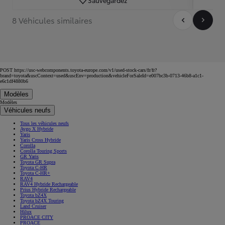
8 Véhicules similaires
POST https://usc-webcomponents.toyota-europe.com/v1/used-stock-cars/fr/fr?
brand=toyota&uscContext=used&uscEnv=production&vehicleForSaleId=e007bc3b-0713-46b8-a1c1-
e6c1df4880b6
Modèles
Modèles
Véhicules neufs
Tous les véhicules neufs
Aygo X Hybride
Yaris
Yaris Cross Hybride
Corolla
Corolla Touring Sports
GR Yaris
Toyota GR Supra
Toyota C-HR
Toyota C-HR+
RAV4
RAV4 Hybride Rechargeable
Prius Hybride Rechargeable
Toyota bZ4X
Toyota bZ4X Touring
Land Cruiser
Hilux
PROACE CITY
PROACE