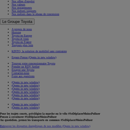
Nos offres d'emploi
Nos valeurs
Nos engagements
Nos métiers supports
Nos métiers dans le réseau de concession
Le Groupe Toyota
A propos de nous
Histoire
Toyota en Europe
Toyota et vous
Toyota en France
Toujours plus loin
KINTO, la solution de mobilité sans contrainte
Espace Presse
(Opens in new window)
Trouvez votre concessionnaire Toyota
Prendre un RDV Atelier
Essayez une Toyota
Contactez-nous
Foire aux questions
(Opens in new window)
(Opens in new window)
(Opens in new window)
(Opens in new window)
(Opens in new window)
(Opens in new window)
(Opens in new window)
(Opens in new window)
Pour les trajets courts, privilégiez la marche ou le vélo #SeDéplacerMoinsPolluer
Pensez à covoiturer #SeDéplacerMoinsPolluer
Au quotidien, prenez les transports en commun #SeDéplacerMoinsPolluer
Retrouvez les étiquettes énergétiques de nos modèles
(Opens in new window)