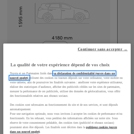
mm
1 595
Hauteur
Longueur
4 180
mm
Continuer sans accepter →
La qualité de votre expérience dépend de vos choix
Toyota et ses Partenaires listés dans
sa déclaration de confidentialité (ouvre dans un
nouvel onglet)
utilisent des cookies ou traceurs déposés sur votre ordinateur, votre mobile ou
Largeur
1 765
mm
votre tablette, afin de poursuivre les finalités suivantes : améliorer votre expérience utilisateur,
réaliser des statistiques d’audience, afficher des publicités ciblées sur les sites de partenaires,
mesurer la performance de ces publicités, utiliser des données de géolocalisation, vous offrir
des fonctionnalités relatives aux réseaux sociaux.
Des cookies sont nécessaires au fonctionnement du site et de nos services, et sont déposés
Consommation mixte
automatiquement.
Pour une navigation optimale, nous vous invitons à accepter les cookies de performance et/ou
fonctionnels. En les refusant, vous perdriez des informations affichées sur notre site. Sous
Consommation mixte
4,5
L/100 km
réserve de votre consentement préalable, des cookies tiers (publicité et réseaux sociaux)
Émissions CO2
100
g/km
pourraient alors être déposés. Les finalités sont décrites dans la
politique cookies (ouvre
dans un nouvel onglet)
.