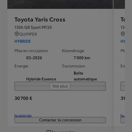
Toyota Yaris Cross
Toyo
130h GR Sport MY26
130h 
QUIMPER
QU
HYBRIDE
HYBR
Mise en circulation
Kilométrage
Mise e
03-2026
7 000 km
Energie
Transmission
Energ
Boîte
Hybride Essence
automatique
Voir plus
30 700 €
31 90
En savoir plus
En savoir
Contactez la concession
Sauvegardez