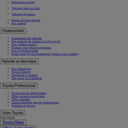
Réservation en ligne
Véhicules neufs en stock
Véhicules d'occasion
Reprise de votre véhicule
Nos conseils
Financement
Financement des véhicules
Nos solutions de location en LOA ou LLD
Vous préférez acheter ?
Financez votre véhicule d'occasion
Pour les Professionnels
Espace client Toyota Financement
(Opens in new window)
Hybride et électrique
Nos technologies
Toyota Charging
Autonomie et conduite
Tout savoir sur l’électrique
Toyota Professional
Toyota pour les professionnels
Offres Location longue durée
Offres utilitaires
Gamme électrifiée pour les professionnels
Solutions et services
Votre Toyota
Votre Toyota
Toyota Relax