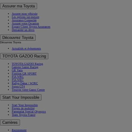
Assurer ma Toyota
Assurer mon véhicule
Les options sur-mesure
Assurance Connectée
Assurer votre Occasion
Espace Client Toyota Assurances
Demander un devis
Découvrez Toyota
Découvrez Toyota
Actualités et évènements
TOYOTA GAZOO Racing
TOYOTA GAZOO Racing
Gamme Gazoo Racing
GR Yaris
Finition GR SPORT
FIA WRC
FIA WEC
Rallye Dakar / W2RC
Supra GT4
Trouvez votre Gazoo Center
Start Your Impossible
Start Your Impossible
Projets de mobilité
Partenariat Special Olympics
Team Toyota France
Carrières
Recrutement