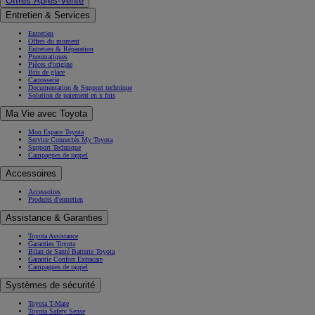
Offres Après-Vente
Entretien & Services
Entretien
Offres du moment
Entretien & Réparation
Pneumatiques
Pièces d'origine
Bris de glace
Carrosserie
Documentation & Support technique
Solution de paiement en x fois
Ma Vie avec Toyota
Mon Espace Toyota
Service Connectés My Toyota
Support Technique
Campagnes de rappel
Accessoires
Accessoires
Produits d'entretien
Assistance & Garanties
Toyota Assistance
Garanties Toyota
Bilan de Santé Batterie Toyota
Garantie Confort Extracare
Campagnes de rappel
Systèmes de sécurité
Toyota T-Mate
Toyota Safety Sense