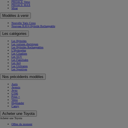
PROACE Verso
PROACE MAX
Mirai
Modèles à venir
Nouvelle Yaris Cross
Nouveau RAV4 Hybride Rechargeable
Les catégories
Les Hybrides
Les voitures électriques
Les Hybrides Rechargeables
L'Hydrogène
Les Citadines
Les SUV
Les Familiales
Les 4x4
Les Utilitaires
Les Sportives
Nos précédents modèles
Auris
Avensis
Aygo
GT86
Prius +
Verso
Highlander
Camry
Acheter une Toyota
Acheter une Toyota
Offres du moment