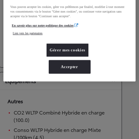
Vous pouvez accepter les cookies, gérer vos préférences par finalité, modifier à tout moment
Performances
vos consentements via le bouton "Gérer mes cookies", ou continuer votre navigation sans
accepter via le bouton "Continuer sans accepter".
Vitesse maximale
170
km/h
En savoir plus sur notre politique des cookies
Accélération 0-100km/h
10,7
secondes
Lien vers les partenaires
Transmission
Gérer mes cookies
Transmission
Boîte automatique
Accepter
Équipements
Autres
CO2 WLTP Combiné Hybride en charge
(100.0)
Conso WLTP Hybride en charge Mixte
l/100km (4.5)