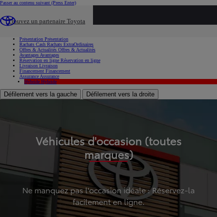
Passer au contenu suivant
(Press Enter)
...
Trouvez un partenaire Toyota
Voiture d'occasion
Présentation
Présentation
Rachats Cash
Rachats ExtraOrdinaires
Offres & Actualités
Offres & Actualités
Avantages
Avantages
Réservation en ligne
Réservation en ligne
Livraison
Livraison
Financement
Financement
Assurance
Assurance
Hybride
Hybride
Défilement vers la gauche
Défilement vers la droite
Véhicules d'occasion (toutes
marques)
Ne manquez pas l'occasion idéale : Réservez-la
facilement en ligne.