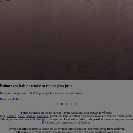
Réservez en ligne votre occasion pour 1€ seulement
Réservez en ligne
Faites confiance au savoir-faire de Toyota Occasions pour trouver le véhicule
idéal (
essence
,
diesel
,
hybride
,
électrique
) parmi une large sélection d’annonces Toyota et d’autres constructeurs.
Filtrez par marque/modèle, budget (prix ou loyer) ou localisation (ville, code postal et concession) pour trouver
le véhicule qui correspond à vos besoins.
Toyota simplifie et sécurise l'achat de votre future auto d'occasion, que vous soyez
particulier ou
professionnel
, et vous permet de rouler en toute sérénité grâce à de nombreux avantages.