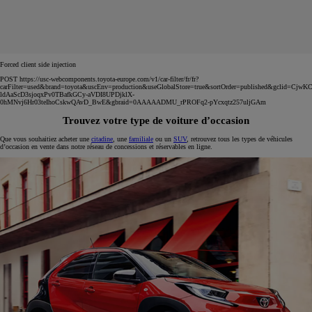
Forced client side injection
POST https://usc-webcomponents.toyota-europe.com/v1/car-filter/fr/fr?
carFilter=used&brand=toyota&uscEnv=production&useGlobalStore=true&sortOrder=published&gclid=C
ldAaScD3sjoqxPv0TBafkGCy-aVDI8UPDjklX-
0hMNvj6Hr03teIhoCskwQAvD_BwE&gbraid=0AAAAADMU_rPROFq2-pYcxqtz257uljGAm
Trouvez votre type de voiture d’occasion
Que vous souhaitiez acheter une
citadine
, une
familiale
ou un
SUV
, retrouvez tous les types de véhicules
d’occasion en vente dans notre réseau de concessions et réservables en ligne.