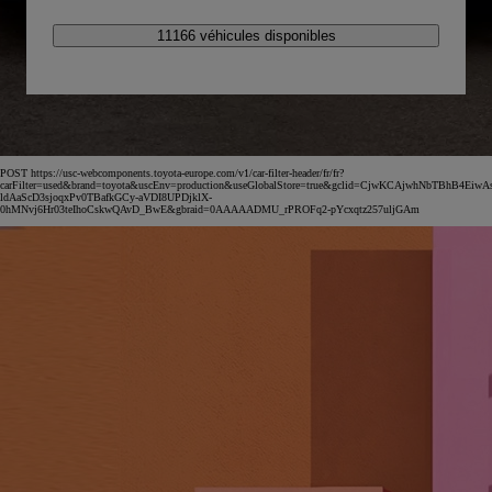
11166 véhicules disponibles
POST https://usc-webcomponents.toyota-europe.com/v1/car-filter-header/fr/fr?
carFilter=used&brand=toyota&uscEnv=production&useGlobalStore=true&gclid=CjwKCAjwhNbTBhB4EiwA
ldAaScD3sjoqxPv0TBafkGCy-aVDI8UPDjklX-
0hMNvj6Hr03teIhoCskwQAvD_BwE&gbraid=0AAAAADMU_rPROFq2-pYcxqtz257uljGAm