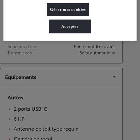
Gérer mes cookies
Vitesse maximale
170
km/h
Accélération 0-100km/h
11,2
secondes
Accepter
Transmission
Roues motrices
Roues motrices avant
Transmission
Boîte automatique
Équipements
Autres
2 ports USB-C
6 HP
Antenne de toit type requin
Caméra de recul