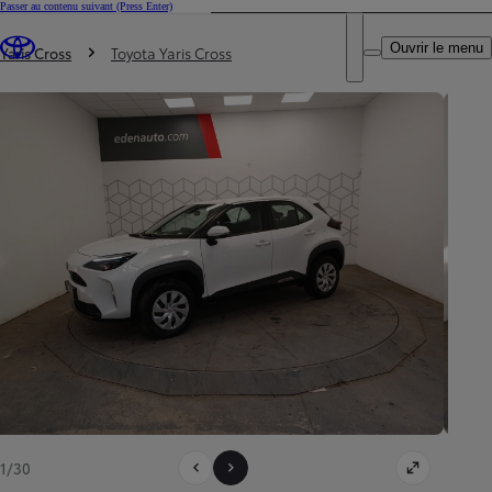
Passer au contenu suivant
(Press Enter)
DEALER NAME
Vous êtes ici
:
Ouvrir le menu
Trouvez un partenaire Toyota
Yaris Cross
Toyota Yaris Cross
1/30