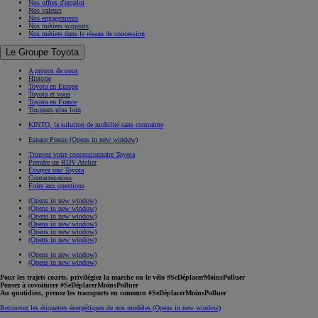
Nos offres d'emploi
Nos valeurs
Nos engagements
Nos métiers supports
Nos métiers dans le réseau de concession
Le Groupe Toyota
A propos de nous
Histoire
Toyota en Europe
Toyota et vous
Toyota en France
Toujours plus loin
KINTO, la solution de mobilité sans contrainte
Espace Presse
(Opens in new window)
Trouvez votre concessionnaire Toyota
Prendre un RDV Atelier
Essayez une Toyota
Contactez-nous
Foire aux questions
(Opens in new window)
(Opens in new window)
(Opens in new window)
(Opens in new window)
(Opens in new window)
(Opens in new window)
(Opens in new window)
(Opens in new window)
Pour les trajets courts, privilégiez la marche ou le vélo #SeDéplacerMoinsPolluer
Pensez à covoiturer #SeDéplacerMoinsPolluer
Au quotidien, prenez les transports en commun #SeDéplacerMoinsPolluer
Retrouvez les étiquettes énergétiques de nos modèles
(Opens in new window)