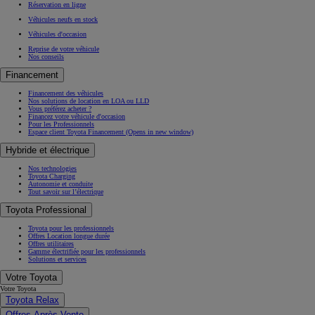
Réservation en ligne
Véhicules neufs en stock
Véhicules d'occasion
Reprise de votre véhicule
Nos conseils
Financement
Financement des véhicules
Nos solutions de location en LOA ou LLD
Vous préférez acheter ?
Financez votre véhicule d'occasion
Pour les Professionnels
Espace client Toyota Financement
(Opens in new window)
Hybride et électrique
Nos technologies
Toyota Charging
Autonomie et conduite
Tout savoir sur l’électrique
Toyota Professional
Toyota pour les professionnels
Offres Location longue durée
Offres utilitaires
Gamme électrifiée pour les professionnels
Solutions et services
Votre Toyota
Votre Toyota
Toyota Relax
Offres Après-Vente