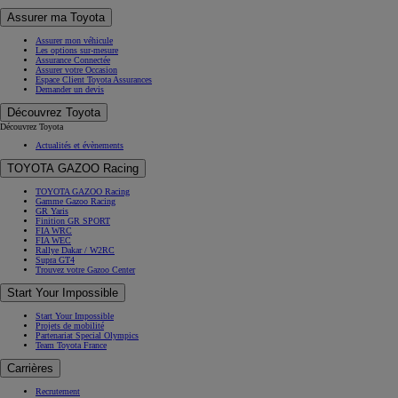
Assurer ma Toyota
Assurer mon véhicule
Les options sur-mesure
Assurance Connectée
Assurer votre Occasion
Espace Client Toyota Assurances
Demander un devis
Découvrez Toyota
Découvrez Toyota
Actualités et évènements
TOYOTA GAZOO Racing
TOYOTA GAZOO Racing
Gamme Gazoo Racing
GR Yaris
Finition GR SPORT
FIA WRC
FIA WEC
Rallye Dakar / W2RC
Supra GT4
Trouvez votre Gazoo Center
Start Your Impossible
Start Your Impossible
Projets de mobilité
Partenariat Special Olympics
Team Toyota France
Carrières
Recrutement