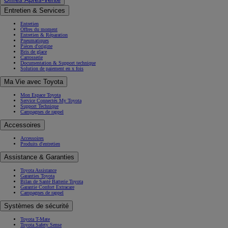
Entretien & Services
Entretien
Offres du moment
Entretien & Réparation
Pneumatiques
Pièces d'origine
Bris de glace
Carrosserie
Documentation & Support technique
Solution de paiement en x fois
Ma Vie avec Toyota
Mon Espace Toyota
Service Connectés My Toyota
Support Technique
Campagnes de rappel
Accessoires
Accessoires
Produits d'entretien
Assistance & Garanties
Toyota Assistance
Garanties Toyota
Bilan de Santé Batterie Toyota
Garantie Confort Extracare
Campagnes de rappel
Systèmes de sécurité
Toyota T-Mate
Toyota Safety Sense