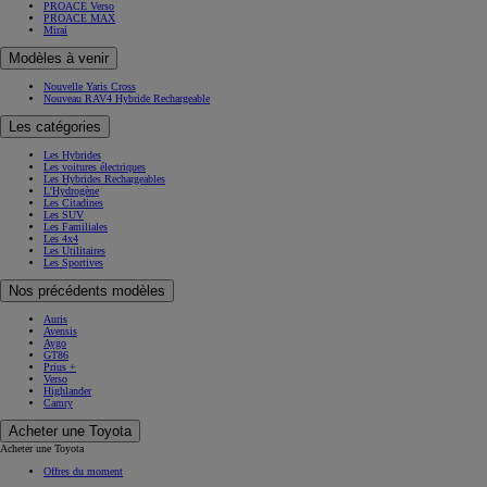
PROACE Verso
PROACE MAX
Mirai
Modèles à venir
Nouvelle Yaris Cross
Nouveau RAV4 Hybride Rechargeable
Les catégories
Les Hybrides
Les voitures électriques
Les Hybrides Rechargeables
L'Hydrogène
Les Citadines
Les SUV
Les Familiales
Les 4x4
Les Utilitaires
Les Sportives
Nos précédents modèles
Auris
Avensis
Aygo
GT86
Prius +
Verso
Highlander
Camry
Acheter une Toyota
Acheter une Toyota
Offres du moment