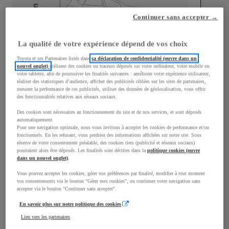
mm
Continuer sans accepter →
1 595
Hauteur
La qualité de votre expérience dépend de vos choix
Longueur
4 197
mm
Toyota et ses Partenaires listés dans
sa déclaration de confidentialité (ouvre dans un
nouvel onglet)
utilisent des cookies ou traceurs déposés sur votre ordinateur, votre mobile ou
votre tablette, afin de poursuivre les finalités suivantes : améliorer votre expérience utilisateur,
réaliser des statistiques d’audience, afficher des publicités ciblées sur les sites de partenaires,
mesurer la performance de ces publicités, utiliser des données de géolocalisation, vous offrir
des fonctionnalités relatives aux réseaux sociaux.
Des cookies sont nécessaires au fonctionnement du site et de nos services, et sont déposés
automatiquement.
Largeur
1 765
mm
Pour une navigation optimale, nous vous invitons à accepter les cookies de performance et/ou
fonctionnels. En les refusant, vous perdriez des informations affichées sur notre site. Sous
réserve de votre consentement préalable, des cookies tiers (publicité et réseaux sociaux)
pourraient alors être déposés. Les finalités sont décrites dans la
politique cookies (ouvre
dans un nouvel onglet)
.
Vous pouvez accepter les cookies, gérer vos préférences par finalité, modifier à tout moment
Consommation mixte
vos consentements via le bouton "Gérer mes cookies", ou continuer votre navigation sans
accepter via le bouton "Continuer sans accepter".
Émissions CO2
101
g/km
En savoir plus sur notre politique des cookies
Lien vers les partenaires
Performances