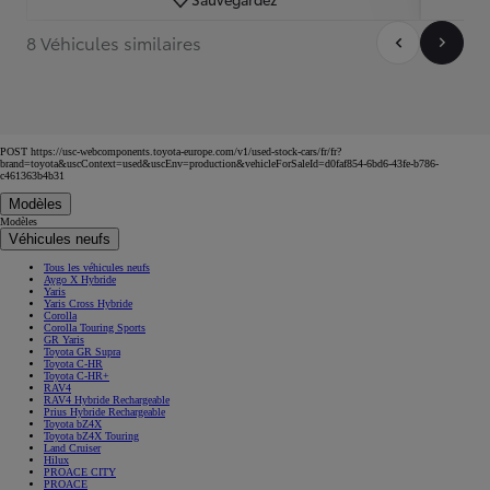
8 Véhicules similaires
POST https://usc-webcomponents.toyota-europe.com/v1/used-stock-cars/fr/fr?
brand=toyota&uscContext=used&uscEnv=production&vehicleForSaleId=d0faf854-6bd6-43fe-b786-
c461363b4b31
Modèles
Modèles
Véhicules neufs
Tous les véhicules neufs
Aygo X Hybride
Yaris
Yaris Cross Hybride
Corolla
Corolla Touring Sports
GR Yaris
Toyota GR Supra
Toyota C-HR
Toyota C-HR+
RAV4
RAV4 Hybride Rechargeable
Prius Hybride Rechargeable
Toyota bZ4X
Toyota bZ4X Touring
Land Cruiser
Hilux
PROACE CITY
PROACE