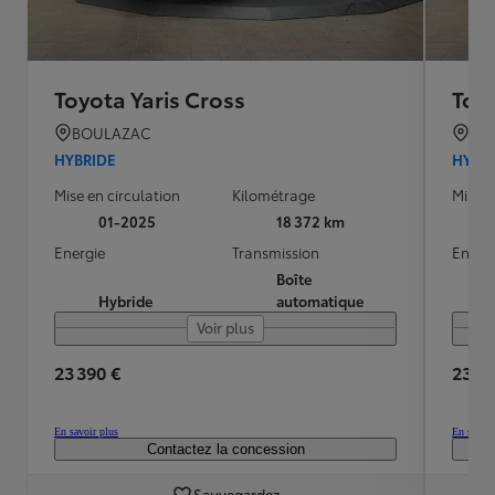
Toyota Yaris Cross
Toyo
BOULAZAC
BO
HYBRIDE
HYBR
Mise en circulation
Kilométrage
Mise e
01-2025
18 372 km
Energie
Transmission
Energ
Boîte
Hybride
automatique
Voir plus
23 390 €
23 19
En savoir plus
En savoir
Contactez la concession
Sauvegardez