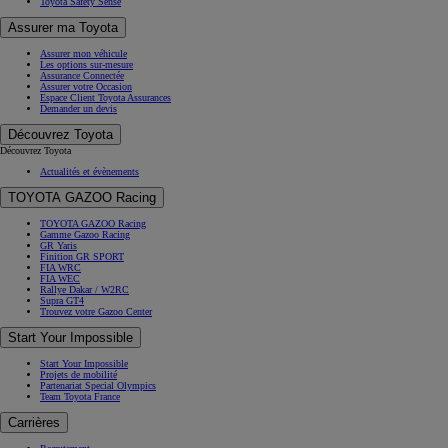
Toyota Safety Sense
Assurer ma Toyota
Assurer mon véhicule
Les options sur-mesure
Assurance Connectée
Assurer votre Occasion
Espace Client Toyota Assurances
Demander un devis
Découvrez Toyota
Découvrez Toyota
Actualités et évènements
TOYOTA GAZOO Racing
TOYOTA GAZOO Racing
Gamme Gazoo Racing
GR Yaris
Finition GR SPORT
FIA WRC
FIA WEC
Rallye Dakar / W2RC
Supra GT4
Trouvez votre Gazoo Center
Start Your Impossible
Start Your Impossible
Projets de mobilité
Partenariat Special Olympics
Team Toyota France
Carrières