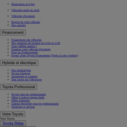
Réservation en ligne
Véhicules neufs en stock
Véhicules d'occasion
Reprise de votre véhicule
Nos conseils
Financement
Financement des véhicules
Nos solutions de location en LOA ou LLD
Vous préférez acheter ?
Financez votre véhicule d'occasion
Pour les Professionnels
Espace client Toyota Financement
(Opens in new window)
Hybride et électrique
Nos technologies
Toyota Charging
Autonomie et conduite
Tout savoir sur l’électrique
Toyota Professional
Toyota pour les professionnels
Offres Location longue durée
Offres utilitaires
Gamme électrifiée pour les professionnels
Solutions et services
Votre Toyota
Votre Toyota
Toyota Relax