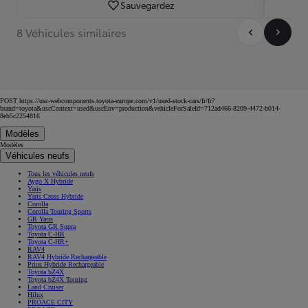
Sauvegardez
8 Véhicules similaires
POST https://usc-webcomponents.toyota-europe.com/v1/used-stock-cars/fr/fr?
brand=toyota&uscContext=used&uscEnv=production&vehicleForSaleId=712ad466-8209-4472-b014-
8eb5c2254816
Modèles
Modèles
Véhicules neufs
Tous les véhicules neufs
Aygo X Hybride
Yaris
Yaris Cross Hybride
Corolla
Corolla Touring Sports
GR Yaris
Toyota GR Supra
Toyota C-HR
Toyota C-HR+
RAV4
RAV4 Hybride Rechargeable
Prius Hybride Rechargeable
Toyota bZ4X
Toyota bZ4X Touring
Land Cruiser
Hilux
PROACE CITY