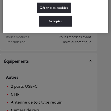
Vitesse maximale
170
km/h
Gérer mes cookies
Accélération 0-100km/h
11,2
secondes
Accepter
Transmission
Roues motrices
Roues motrices avant
Transmission
Boîte automatique
Équipements
Autres
2 ports USB-C
6 HP
Antenne de toit type requin
Caméra de recul