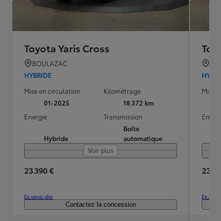
Toyota Yaris Cross
Toyo
BOULAZAC
BO
HYBRIDE
HYBR
Mise en circulation
Kilométrage
Mise e
01-2025
18 372 km
Energie
Transmission
Energ
Boîte
Hybride
automatique
Voir plus
23 390 €
23 19
En savoir plus
En savoir
Contactez la concession