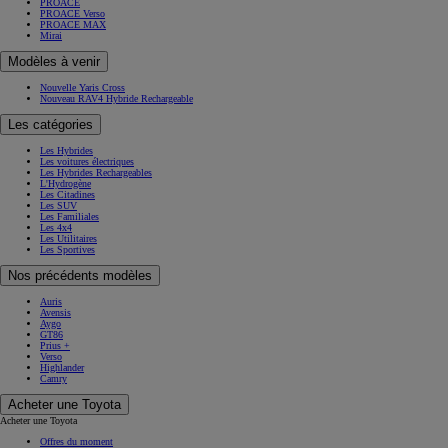
PROACE
PROACE Verso
PROACE MAX
Mirai
Modèles à venir
Nouvelle Yaris Cross
Nouveau RAV4 Hybride Rechargeable
Les catégories
Les Hybrides
Les voitures électriques
Les Hybrides Rechargeables
L'Hydrogène
Les Citadines
Les SUV
Les Familiales
Les 4x4
Les Utilitaires
Les Sportives
Nos précédents modèles
Auris
Avensis
Aygo
GT86
Prius +
Verso
Highlander
Camry
Acheter une Toyota
Acheter une Toyota
Offres du moment