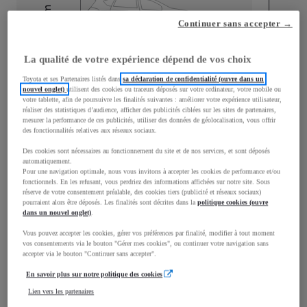
mm
Continuer sans accepter →
1 595
Hauteur
La qualité de votre expérience dépend de vos choix
Longueur
4 197
mm
Toyota et ses Partenaires listés dans
sa déclaration de confidentialité (ouvre dans un
nouvel onglet)
utilisent des cookies ou traceurs déposés sur votre ordinateur, votre mobile ou
votre tablette, afin de poursuivre les finalités suivantes : améliorer votre expérience utilisateur,
réaliser des statistiques d’audience, afficher des publicités ciblées sur les sites de partenaires,
mesurer la performance de ces publicités, utiliser des données de géolocalisation, vous offrir
des fonctionnalités relatives aux réseaux sociaux.
Des cookies sont nécessaires au fonctionnement du site et de nos services, et sont déposés
automatiquement.
Largeur
1 765
mm
Pour une navigation optimale, nous vous invitons à accepter les cookies de performance et/ou
fonctionnels. En les refusant, vous perdriez des informations affichées sur notre site. Sous
réserve de votre consentement préalable, des cookies tiers (publicité et réseaux sociaux)
pourraient alors être déposés. Les finalités sont décrites dans la
politique cookies (ouvre
dans un nouvel onglet)
.
Vous pouvez accepter les cookies, gérer vos préférences par finalité, modifier à tout moment
Consommation mixte
vos consentements via le bouton "Gérer mes cookies", ou continuer votre navigation sans
accepter via le bouton "Continuer sans accepter".
Émissions CO2
101
g/km
En savoir plus sur notre politique des cookies
Lien vers les partenaires
Performances