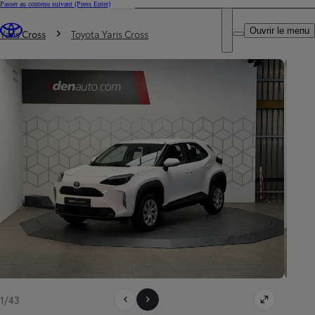
Passer au contenu suivant
(Press Enter)
DEALER NAME
Vous êtes ici
:
Ouvrir le menu
Trouvez un partenaire Toyota
Yaris Cross
Toyota Yaris Cross
1/43