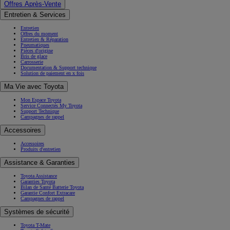
Offres Après-Vente
Entretien & Services
Entretien
Offres du moment
Entretien & Réparation
Pneumatiques
Pièces d'origine
Bris de glace
Carrosserie
Documentation & Support technique
Solution de paiement en x fois
Ma Vie avec Toyota
Mon Espace Toyota
Service Connectés My Toyota
Support Technique
Campagnes de rappel
Accessoires
Accessoires
Produits d'entretien
Assistance & Garanties
Toyota Assistance
Garanties Toyota
Bilan de Santé Batterie Toyota
Garantie Confort Extracare
Campagnes de rappel
Systèmes de sécurité
Toyota T-Mate