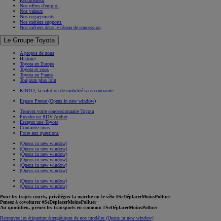
Recrutement
Nos offres d'emploi
Nos valeurs
Nos engagements
Nos métiers supports
Nos métiers dans le réseau de concession
Le Groupe Toyota
A propos de nous
Histoire
Toyota en Europe
Toyota et vous
Toyota en France
Toujours plus loin
KINTO, la solution de mobilité sans contrainte
Espace Presse
(Opens in new window)
Trouvez votre concessionnaire Toyota
Prendre un RDV Atelier
Essayez une Toyota
Contactez-nous
Foire aux questions
(Opens in new window)
(Opens in new window)
(Opens in new window)
(Opens in new window)
(Opens in new window)
(Opens in new window)
(Opens in new window)
(Opens in new window)
Pour les trajets courts, privilégiez la marche ou le vélo #SeDéplacerMoinsPolluer
Pensez à covoiturer #SeDéplacerMoinsPolluer
Au quotidien, prenez les transports en commun #SeDéplacerMoinsPolluer
Retrouvez les étiquettes énergétiques de nos modèles
(Opens in new window)