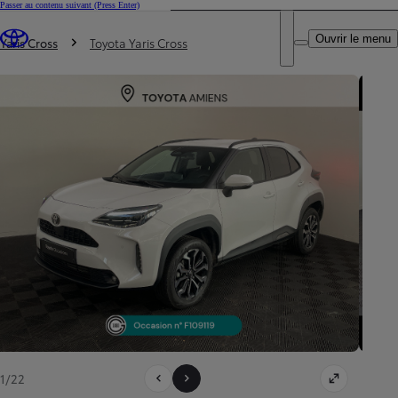
Passer au contenu suivant
(Press Enter)
DEALER NAME
Vous êtes ici
:
Ouvrir le menu
Trouvez un partenaire Toyota
Yaris Cross
Toyota Yaris Cross
1/22