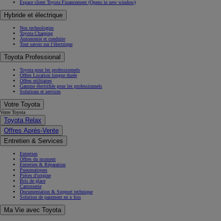
Espace client Toyota Financement
(Opens in new window)
Hybride et électrique
Nos technologies
Toyota Charging
Autonomie et conduite
Tout savoir sur l’électrique
Toyota Professional
Toyota pour les professionnels
Offres Location longue durée
Offres utilitaires
Gamme électrifiée pour les professionnels
Solutions et services
Votre Toyota
Votre Toyota
Toyota Relax
Offres Après-Vente
Entretien & Services
Entretien
Offres du moment
Entretien & Réparation
Pneumatiques
Pièces d'origine
Bris de glace
Carrosserie
Documentation & Support technique
Solution de paiement en x fois
Ma Vie avec Toyota