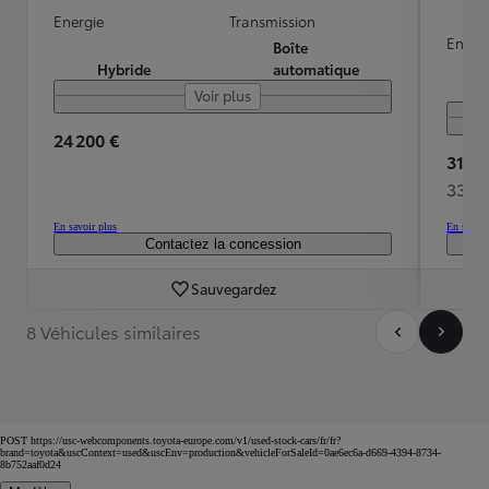
Energie
Transmission
Energ
Boîte
Hybride
automatique
Voir plus
24 200 €
31 38
337 
En savoir plus
En savoir
Contactez la concession
Sauvegardez
8 Véhicules similaires
POST https://usc-webcomponents.toyota-europe.com/v1/used-stock-cars/fr/fr?
brand=toyota&uscContext=used&uscEnv=production&vehicleForSaleId=0ae6ec6a-d669-4394-8734-
8b752aaf0d24