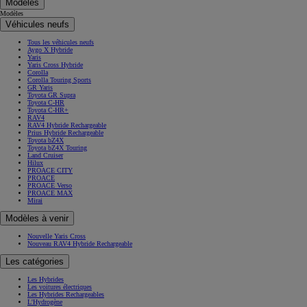
Modèles
Modèles
Véhicules neufs
Tous les véhicules neufs
Aygo X Hybride
Yaris
Yaris Cross Hybride
Corolla
Corolla Touring Sports
GR Yaris
Toyota GR Supra
Toyota C-HR
Toyota C-HR+
RAV4
RAV4 Hybride Rechargeable
Prius Hybride Rechargeable
Toyota bZ4X
Toyota bZ4X Touring
Land Cruiser
Hilux
PROACE CITY
PROACE
PROACE Verso
PROACE MAX
Mirai
Modèles à venir
Nouvelle Yaris Cross
Nouveau RAV4 Hybride Rechargeable
Les catégories
Les Hybrides
Les voitures électriques
Les Hybrides Rechargeables
L'Hydrogène