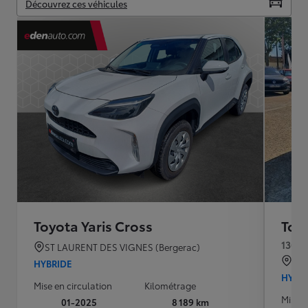
Découvrez ces véhicules
Toyota Yaris Cross
Toyo
130h 
ST LAURENT DES VIGNES (Bergerac)
AR
HYBRIDE
HYBR
Mise en circulation
Kilométrage
Mise e
01-2025
8 189 km