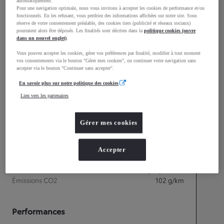
mm
automatiquement.
Pour une navigation optimale, nous vous invitons à accepter les cookies de performance et/ou
1 595
Hauteur
fonctionnels. En les refusant, vous perdriez des informations affichées sur notre site. Sous
réserve de votre consentement préalable, des cookies tiers (publicité et réseaux sociaux)
pourraient alors être déposés. Les finalités sont décrites dans la
politique cookies (ouvre
dans un nouvel onglet)
.
Longueur
4 197
mm
Vous pouvez accepter les cookies, gérer vos préférences par finalité, modifier à tout moment
vos consentements via le bouton "Gérer mes cookies", ou continuer votre navigation sans
accepter via le bouton "Continuer sans accepter".
En savoir plus sur notre politique des cookies
Lien vers les partenaires
Gérer mes cookies
Accepter
Consommation mixte
Consommation mixte
4,8
L/100 km
Émissions CO2
102
g/km
Performances