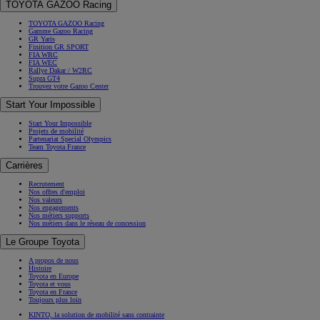
TOYOTA GAZOO Racing
TOYOTA GAZOO Racing
Gamme Gazoo Racing
GR Yaris
Finition GR SPORT
FIA WRC
FIA WEC
Rallye Dakar / W2RC
Supra GT4
Trouvez votre Gazoo Center
Start Your Impossible
Start Your Impossible
Projets de mobilité
Partenariat Special Olympics
Team Toyota France
Carrières
Recrutement
Nos offres d'emploi
Nos valeurs
Nos engagements
Nos métiers supports
Nos métiers dans le réseau de concession
Le Groupe Toyota
A propos de nous
Histoire
Toyota en Europe
Toyota et vous
Toyota en France
Toujours plus loin
KINTO, la solution de mobilité sans contrainte