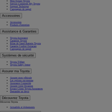
Mon Espace Toyota
Service Connectés My Toyota
Support Technique
Campagnes de rappel
Accessoires
Accessoires
Produits d'entretien
Assistance & Garanties
Toyota Assistance
Garanties Toyota
Bilan de Santé Batterie Toyota
Garantie Confort Extracare
Campagnes de rappel
Systèmes de sécurité
Toyota T-Mate
Toyota Safety Sense
Assurer ma Toyota
Assurer mon véhicule
Les options sur-mesure
Assurance Connectée
Assurer votre Occasion
Espace Client Toyota Assurances
Demander un devis
Découvrez Toyota
Découvrez Toyota
Actualités et évènements