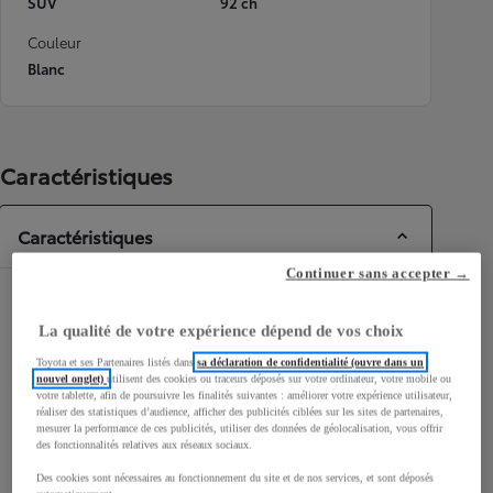
SUV
92 ch
Couleur
Blanc
Caractéristiques
Caractéristiques
Continuer sans accepter →
Dimensions & Carrosserie
La qualité de votre expérience dépend de vos choix
Portes
5
Toyota et ses Partenaires listés dans
sa déclaration de confidentialité (ouvre dans un
Places
5
nouvel onglet)
utilisent des cookies ou traceurs déposés sur votre ordinateur, votre mobile ou
votre tablette, afin de poursuivre les finalités suivantes : améliorer votre expérience utilisateur,
réaliser des statistiques d’audience, afficher des publicités ciblées sur les sites de partenaires,
mesurer la performance de ces publicités, utiliser des données de géolocalisation, vous offrir
des fonctionnalités relatives aux réseaux sociaux.
Des cookies sont nécessaires au fonctionnement du site et de nos services, et sont déposés