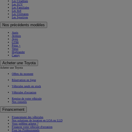
Les Citadines
Les SUV
Les Familiales
Les 4x4
Les Utilitaires
Les Sportives
Nos précédents modèles
Auris
Avensis
Aygo
GT86
Prius +
Verso
Highlander
Camry
Acheter une Toyota
Acheter une Toyota
Offres du moment
Réservation en ligne
Véhicules neufs en stock
Véhicules d'occasion
Reprise de votre véhicule
Nos conseils
Financement
Financement des véhicules
Nos solutions de location en LOA ou LLD
Vous préférez acheter ?
Financez votre véhicule d'occasion
Pour les Professionnels