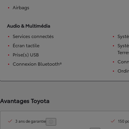
Airbags
Audio & Multimédia
Services connectés
Syst
Écran tactile
Syst
Terre
Prise(s) USB
Conne
Connexion Bluetooth®
Ordi
TOYOTA C-HR
HYBRIDE OU HYBRIDE RECHARGEABLE
Disponible rapidement
Avantages Toyota
3 ans de garantie
150 po