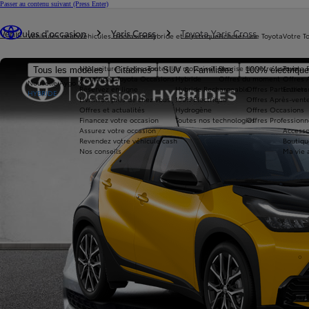
Passer au contenu suivant
(Press Enter)
Vous êtes ici
:
Véhicules d'occasion
Yaris Cross
Toyota Yaris Cross
Véhicules neufs
Véhicules d'occasion
Hybride et électrique
Acheter une Toyota
Votre T
Nos voitures d'occasion
Toutes les motorisations
Reprise de votre voiture
Toyota 
Tous les modèles
Citadines
SUV & Familiales
100% électriqu
Avantages Toyota Occasions
Hybride
Offres du moment
Offres 
Nouvelle Aygo X
Réservez en ligne
Hybride Rechargeable
Offres Particuliers
Entrete
HYBRIDE
Livraison près de chez vous
100% Électrique
Offres Après-vente
Offres et actualités
Hydrogène
Offres Occasions
Financez votre occasion
Toutes nos technologies
Offres Professionn
Assurez votre occasion
Accesso
Revendez votre véhicule cash
Boutiqu
Nos conseils
Ma vie 
360°