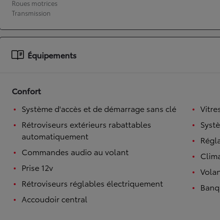
Roues motrices
Transmission
À partir de 19 700 €
Nouvelle Yaris Cross
HYBRIDE
Disponible prochainement
Équipements
Confort
Système d'accès et de démarrage sans clé
Vitre
Rétroviseurs extérieurs rabattables
Syst
automatiquement
Régl
Commandes audio au volant
Clim
Prise 12v
Volan
Rétroviseurs réglables électriquement
Banqu
Accoudoir central