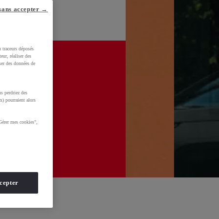
sans accepter →
u traceurs déposés
eur, réaliser des
iser des données de
s perdriez des
x) pourraient alors
Gérer mes cookies",
cepter