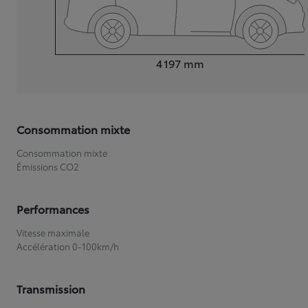
Longueur
4 197
mm
Consommation mixte
Consommation mixte
Émissions CO2
Performances
Vitesse maximale
Accélération 0-100km/h
Transmission