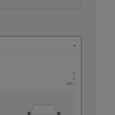
5
5
397
L