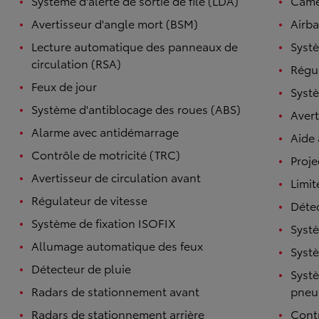
Système d'alerte de sortie de file (LDA)
Camé
Avertisseur d'angle mort (BSM)
Airba
Lecture automatique des panneaux de
Systè
circulation (RSA)
Régul
Feux de jour
Systè
Système d'antiblocage des roues (ABS)
Avert
Alarme avec antidémarrage
Aide
Contrôle de motricité (TRC)
Proje
Avertisseur de circulation avant
Limit
Régulateur de vitesse
Détec
Système de fixation ISOFIX
Systè
Allumage automatique des feux
Systè
Détecteur de pluie
Systè
Radars de stationnement avant
pneu
Radars de stationnement arrière
Contr