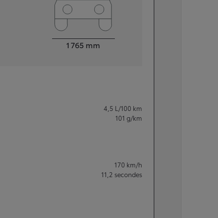
Largeur
1 765
mm
4,5
L/100 km
101
g/km
170
km/h
11,2
secondes