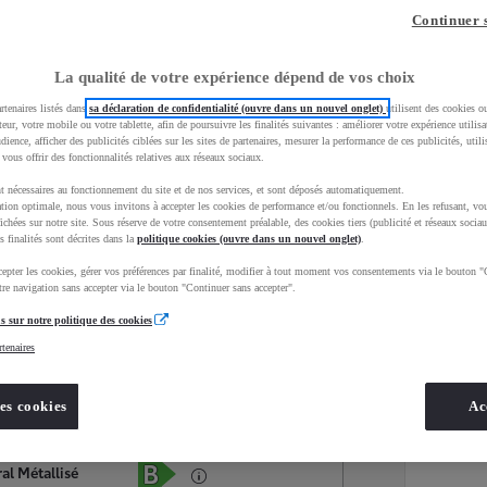
Continuer 
La qualité de votre expérience dépend de vos choix
rtenaires listés dans
sa déclaration de confidentialité (ouvre dans un nouvel onglet)
utilisent des cookies o
teur, votre mobile ou votre tablette, afin de poursuivre les finalités suivantes : améliorer votre expérience utilisat
udience, afficher des publicités ciblées sur les sites de partenaires, mesurer la performance de ces publicités, util
 vous offrir des fonctionnalités relatives aux réseaux sociaux.
t nécessaires au fonctionnement du site et de nos services, et sont déposés automatiquement.
tion optimale, nous vous invitons à accepter les cookies de performance et/ou fonctionnels. En les refusant, vou
ichées sur notre site. Sous réserve de votre consentement préalable, des cookies tiers (publicité et réseaux sociau
s finalités sont décrites dans la
politique cookies (ouvre dans un nouvel onglet)
.
epter les cookies, gérer vos préférences par finalité, modifier à tout moment vos consentements via le bouton "
Services
Concession
re navigation sans accepter via le bouton "Continuer sans accepter".
s sur notre politique des cookies
rtenaires
Energie
oyota Occasions
Hybride Essence
es cookies
Ac
Étiquette énergétique
al Métallisé