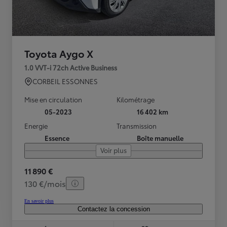
Toyota Aygo X
1.0 VVT-i 72ch Active Business
CORBEIL ESSONNES
Mise en circulation
Kilométrage
05-2023
16 402 km
Energie
Transmission
Essence
Boîte manuelle
Voir plus
11 890 €
130 €/mois
En savoir plus
Contactez la concession