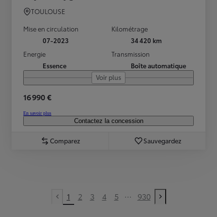
TOULOUSE
Mise en circulation
Kilométrage
07-2023
34 420 km
Energie
Transmission
Essence
Boîte automatique
Voir plus
16 990 €
En savoir plus
Contactez la concession
Comparez
Sauvegardez
...
1
2
3
4
5
930
Previous page
Next page