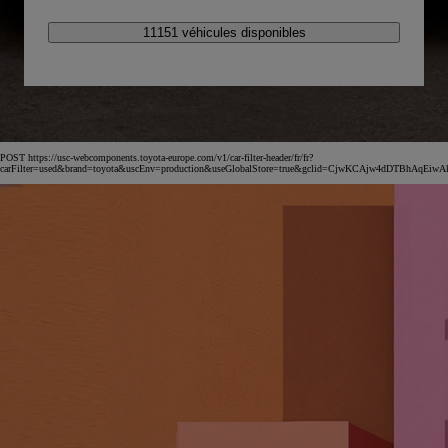
11151 véhicules disponibles
POST https://usc-webcomponents.toyota-europe.com/v1/car-filter-header/fr/fr?
carFilter=used&brand=toyota&uscEnv=production&useGlobalStore=true&gclid=CjwKCAjw4dDTBh