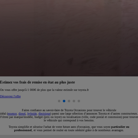
Réservez en ligne votre occasion pour 1€ seulement
Réservez en ligne
Faites confiance au savoir-faire de Toyota Occasions pour trouver le véhicule
idéal (
essence
,
diesel
,
hybride
,
électrique
) parmi une large sélection d’annonces Toyota et d’autres constructeurs.
Filtrez par marque/modèle, budget (prix ou loyer) ou localisation (ville, code postal et concession) pour trouver
le véhicule qui correspond à vos besoins.
Toyota simplifie et sécurise l'achat de votre future auto d'occasion, que vous soyez
particulier ou
professionnel
, et vous permet de rouler en toute sérénité grâce à de nombreux avantages.