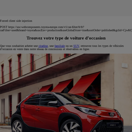
Forced client side injection
POST https://usc-webcomponents.toyota-europe.com/v1/car-filter/fr/fr?
carFilter=used&brand=toyota&uscEnv=production&useGlobalStore=true&sortOrder=published&g
Trouvez votre type de voiture d’occasion
Que vous souhaitiez acheter une
citadine
, une
familiale
ou un
SUV
, retrouvez tous les types de véhicules
d’occasion en vente dans notre réseau de concessions et réservables en ligne.