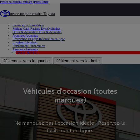
Passer au contenu suivant
(Press Enter)
...
Trouvez un partenaire Toyota
Voiture d'occasion
Présentation
Présentation
Rachats Cash
Rachats ExtraOrdinaires
Offres & Actualités
Offres & Actualités
Avantages
Avantages
Réservation en ligne
Réservation en ligne
Livraison
Livraison
Financement
Financement
Assurance
Assurance
Hybride
Hybride
Défilement vers la gauche
Défilement vers la droite
Véhicules d'occasion (toutes
marques)
Ne manquez pas l'occasion idéale : Réservez-la
facilement en ligne.