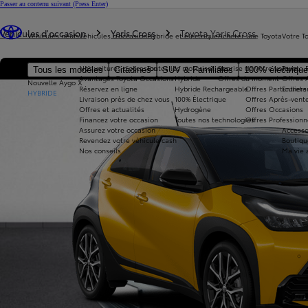
Passer au contenu suivant
(Press Enter)
Vous êtes ici
:
Véhicules d'occasion
Yaris Cross
Toyota Yaris Cross
Véhicules neufs
Véhicules d'occasion
Hybride et électrique
Acheter une Toyota
Votre T
Nos voitures d'occasion
Toutes les motorisations
Reprise de votre voiture
Toyota 
Tous les modèles
Citadines
SUV & Familiales
100% électriqu
Avantages Toyota Occasions
Hybride
Offres du moment
Offres 
Nouvelle Aygo X
Réservez en ligne
Hybride Rechargeable
Offres Particuliers
Entrete
HYBRIDE
Livraison près de chez vous
100% Électrique
Offres Après-vente
Offres et actualités
Hydrogène
Offres Occasions
Financez votre occasion
Toutes nos technologies
Offres Professionn
Assurez votre occasion
Accesso
Revendez votre véhicule cash
Boutiqu
Nos conseils
Ma vie 