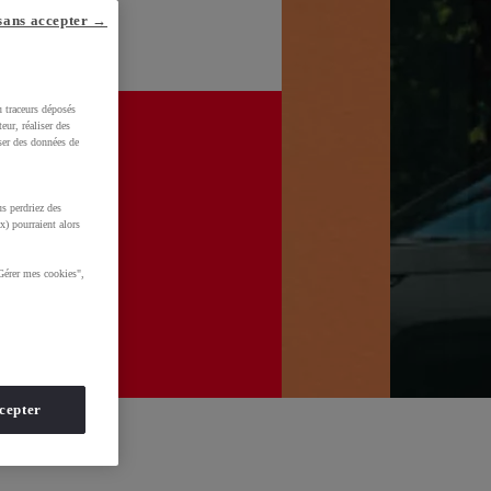
sans accepter →
u traceurs déposés
eur, réaliser des
iser des données de
s perdriez des
x) pourraient alors
Gérer mes cookies",
cepter