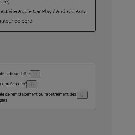
stre)
ctivité Apple Car Play / Android Auto
nateur de bord
ints de contrôle
ait ou échangé
ule de remplacement ou rapatriement des
gers