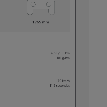
Largeur
1 765
mm
4,5
L/100 km
101
g/km
170
km/h
11,2
secondes