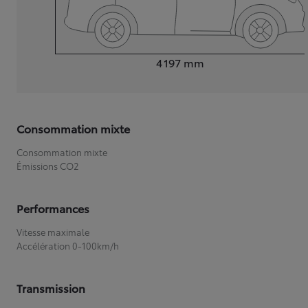
Longueur
4 197
mm
Consommation mixte
Consommation mixte
Émissions CO2
Performances
Vitesse maximale
Accélération 0-100km/h
Transmission