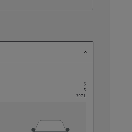
5
5
397
L