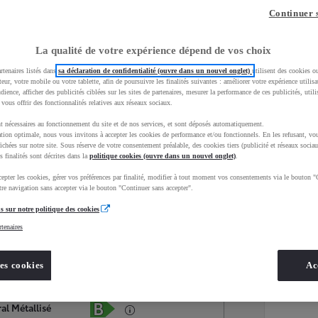
Continuer 
La qualité de votre expérience dépend de vos choix
rtenaires listés dans
sa déclaration de confidentialité (ouvre dans un nouvel onglet)
utilisent des cookies o
teur, votre mobile ou votre tablette, afin de poursuivre les finalités suivantes : améliorer votre expérience utilisat
udience, afficher des publicités ciblées sur les sites de partenaires, mesurer la performance de ces publicités, util
 vous offrir des fonctionnalités relatives aux réseaux sociaux.
t nécessaires au fonctionnement du site et de nos services, et sont déposés automatiquement.
tion optimale, nous vous invitons à accepter les cookies de performance et/ou fonctionnels. En les refusant, vou
ichées sur notre site. Sous réserve de votre consentement préalable, des cookies tiers (publicité et réseaux sociau
s finalités sont décrites dans la
politique cookies (ouvre dans un nouvel onglet)
.
epter les cookies, gérer vos préférences par finalité, modifier à tout moment vos consentements via le bouton "
Services
Concession
re navigation sans accepter via le bouton "Continuer sans accepter".
s sur notre politique des cookies
rtenaires
Energie
oyota Occasions
Hybride Essence
es cookies
Ac
Étiquette énergétique
al Métallisé