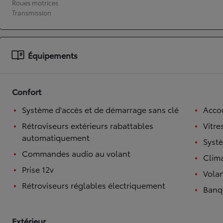
Roues motrices
Transmission
À partir de 19 700 €
Nouvelle Yaris Cross
HYBRIDE
Disponible prochainement
Équipements
Confort
Système d'accès et de démarrage sans clé
Accou
Rétroviseurs extérieurs rabattables
Vitre
automatiquement
Syst
Commandes audio au volant
Clim
Prise 12v
Volan
Rétroviseurs réglables électriquement
Banqu
Extérieur