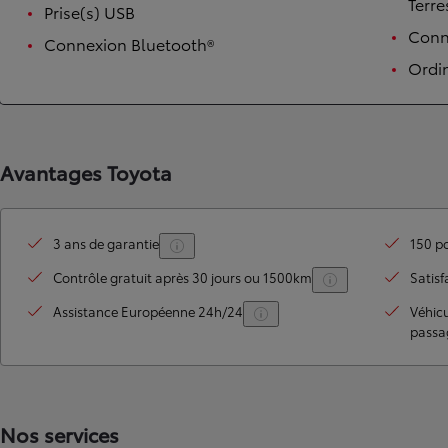
Terre
Prise(s) USB
Conne
Connexion Bluetooth®
Ordi
Avantages Toyota
TOYOTA C-HR
3 ans de garantie
150 po
HYBRIDE OU HYBRIDE RECHARGEABLE
Disponible rapidement
Contrôle gratuit après 30 jours ou 1500km
Satisf
Assistance Européenne 24h/24
Véhic
passa
Nos services