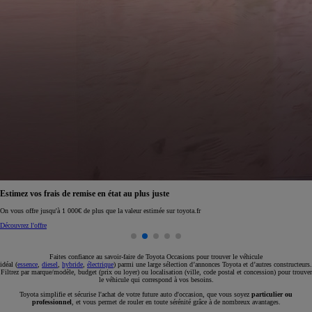
Réservez en ligne votre occasion pour 1€ seulement
Réservez en ligne
Faites confiance au savoir-faire de Toyota Occasions pour trouver le véhicule
idéal (
essence
,
diesel
,
hybride
,
électrique
) parmi une large sélection d’annonces Toyota et d’autres constructeurs.
Filtrez par marque/modèle, budget (prix ou loyer) ou localisation (ville, code postal et concession) pour trouver
le véhicule qui correspond à vos besoins.
Toyota simplifie et sécurise l'achat de votre future auto d'occasion, que vous soyez
particulier ou
professionnel
, et vous permet de rouler en toute sérénité grâce à de nombreux avantages.