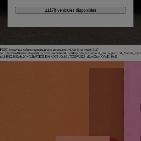
11178 véhicules disponibles
POST https://usc-webcomponents.toyota-europe.com/v1/car-filter-header/fr/fr?
carFilter=used&brand=toyota&uscEnv=production&useGlobalStore=true&utm_campaign=SEM_Marqu
uIrZ8SK238Kn6x2OwfL2isPTEXM0MwD0BvOsZGv7GXbVu52B_rl2xoCnw4QAvD_BwE