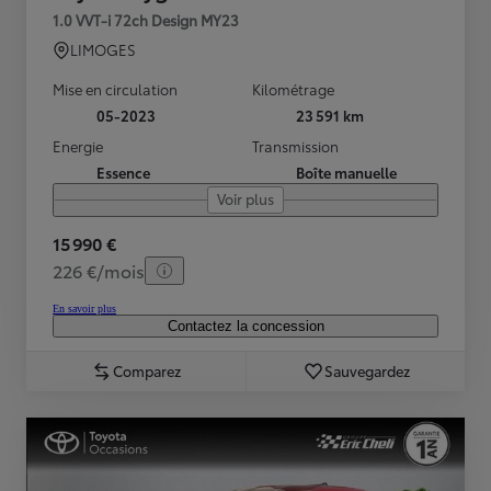
1.0 VVT-i 72ch Design MY23
LIMOGES
Mise en circulation
Kilométrage
05-2023
23 591 km
Energie
Transmission
Essence
Boîte manuelle
Voir plus
15 990 €
226 €/mois
En savoir plus
Contactez la concession
Comparez
Sauvegardez