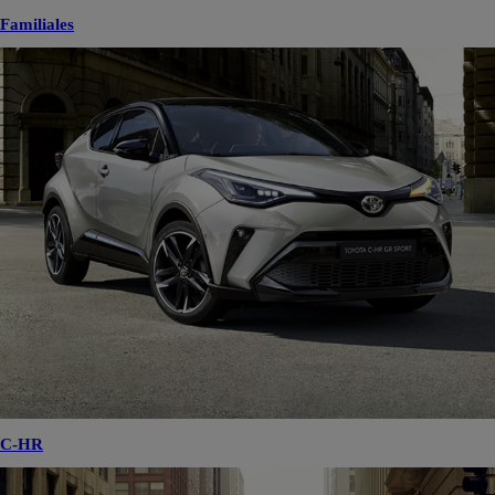
Familiales
C-HR