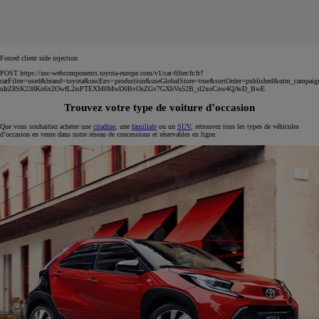
Forced client side injection
POST https://usc-webcomponents.toyota-europe.com/v1/car-filter/fr/fr?
carFilter=used&brand=toyota&uscEnv=production&useGlobalStore=true&sortOrder=published&utm
uIrZ8SK238Kn6x2OwfL2isPTEXM0MwD0BvOsZGv7GXbVu52B_rl2xoCnw4QAvD_BwE
Trouvez votre type de voiture d’occasion
Que vous souhaitiez acheter une
citadine
, une
familiale
ou un
SUV
, retrouvez tous les types de véhicules
d’occasion en vente dans notre réseau de concessions et réservables en ligne.