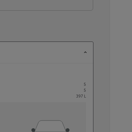
5
5
397
L