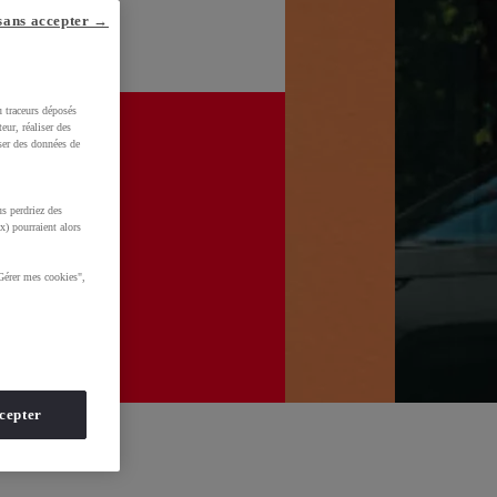
sans accepter →
u traceurs déposés
eur, réaliser des
iser des données de
s perdriez des
x) pourraient alors
Gérer mes cookies",
cepter