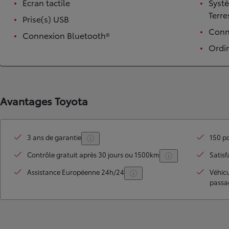
Écran tactile
Syst
Terre
Prise(s) USB
Conne
Connexion Bluetooth®
Ordi
Avantages Toyota
TOYOTA C-HR
HYBRIDE OU HYBRIDE RECHARGEABLE
3 ans de garantie
150 po
Disponible rapidement
Contrôle gratuit après 30 jours ou 1500km
Satisf
Assistance Européenne 24h/24
Véhic
passa