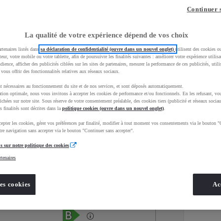
Continuer 
La qualité de votre expérience dépend de vos choix
rtenaires listés dans
sa déclaration de confidentialité (ouvre dans un nouvel onglet)
utilisent des cookies o
teur, votre mobile ou votre tablette, afin de poursuivre les finalités suivantes : améliorer votre expérience utilisat
udience, afficher des publicités ciblées sur les sites de partenaires, mesurer la performance de ces publicités, util
 vous offrir des fonctionnalités relatives aux réseaux sociaux.
t nécessaires au fonctionnement du site et de nos services, et sont déposés automatiquement.
tion optimale, nous vous invitons à accepter les cookies de performance et/ou fonctionnels. En les refusant, vou
ichées sur notre site. Sous réserve de votre consentement préalable, des cookies tiers (publicité et réseaux sociau
s finalités sont décrites dans la
politique cookies (ouvre dans un nouvel onglet)
.
epter les cookies, gérer vos préférences par finalité, modifier à tout moment vos consentements via le bouton "
Services
Concession
re navigation sans accepter via le bouton "Continuer sans accepter".
s sur notre politique des cookies
rtenaires
Energie
oyota Occasions
Hybride Essence
es cookies
Ac
Étiquette énergétique