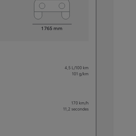
Largeur
1 765
mm
4,5
L/100 km
101
g/km
170
km/h
11,2
secondes