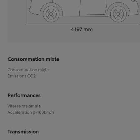
Longueur
4 197
mm
Consommation mixte
Consommation mixte
Émissions CO2
Performances
Vitesse maximale
Accélération 0-100km/h
Transmission