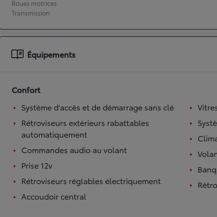
Roues motrices
Transmission
À partir de 19 700 €
Nouvelle Yaris Cross
HYBRIDE
Disponible prochainement
Équipements
Confort
Système d'accès et de démarrage sans clé
Vitre
Rétroviseurs extérieurs rabattables
Syst
automatiquement
Clim
Commandes audio au volant
Volan
Prise 12v
Banqu
Rétroviseurs réglables électriquement
Rétro
Accoudoir central