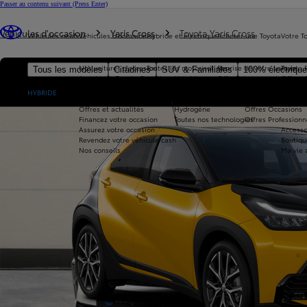
Passer au contenu suivant
(Press Enter)
Vous êtes ici
:
Véhicules d'occasion
Yaris Cross
Toyota Yaris Cross
Véhicules neufs
Véhicules d'occasion
Hybride et électrique
Acheter une Toyota
Votre T
Nos voitures d'occasion
Toutes les motorisations
Reprise de votre voiture
Toyota 
Tous les modèles
Citadines
SUV & Familiales
100% électriqu
Avantages Toyota Occasions
Hybride
Offres du moment
Offres 
Nouvelle Aygo X
Réservez en ligne
Hybride Rechargeable
Offres Particuliers
Entrete
HYBRIDE
Livraison près de chez vous
100% Électrique
Offres Après-vente
Offres et actualités
Hydrogène
Offres Occasions
Financez votre occasion
Toutes nos technologies
Offres Professionn
Assurez votre occasion
Accesso
Revendez votre véhicule cash
Boutiqu
Nos conseils
Ma vie 