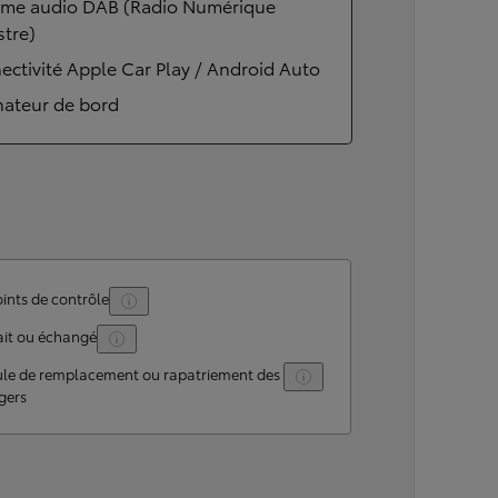
ème audio DAB (Radio Numérique
stre)
ctivité Apple Car Play / Android Auto
nateur de bord
ints de contrôle
ait ou échangé
ule de remplacement ou rapatriement des
gers