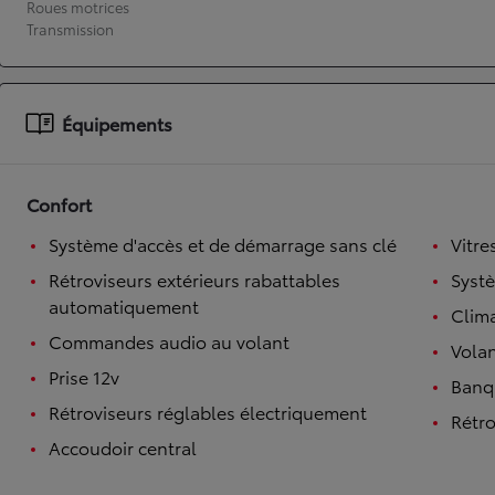
Roues motrices
Transmission
À partir de 19 700 €
Nouvelle Yaris Cross
HYBRIDE
Disponible prochainement
Équipements
Confort
Système d'accès et de démarrage sans clé
Vitre
Rétroviseurs extérieurs rabattables
Syst
automatiquement
Clim
Commandes audio au volant
Volan
Prise 12v
Banqu
Rétroviseurs réglables électriquement
Rétro
Accoudoir central