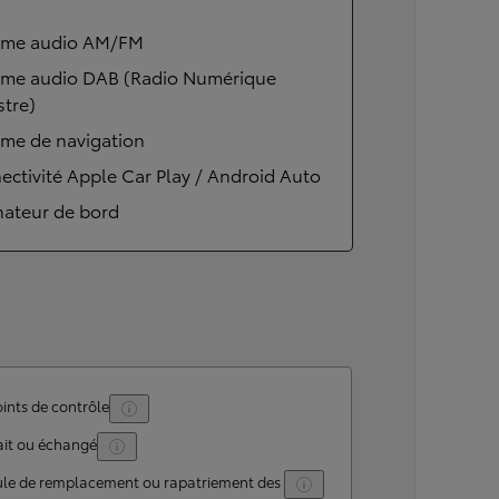
ème audio AM/FM
ème audio DAB (Radio Numérique
stre)
ème de navigation
ctivité Apple Car Play / Android Auto
nateur de bord
ints de contrôle
ait ou échangé
ule de remplacement ou rapatriement des