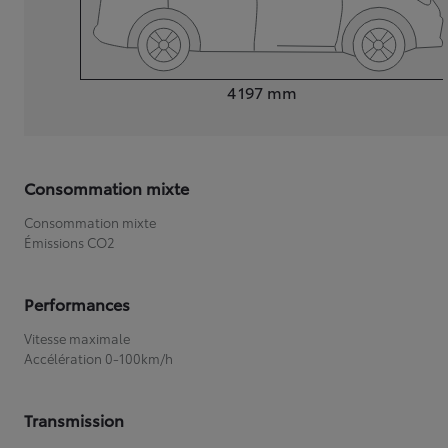
Longueur
4 197
mm
Consommation mixte
Consommation mixte
Émissions CO2
Performances
Vitesse maximale
Accélération 0-100km/h
Transmission