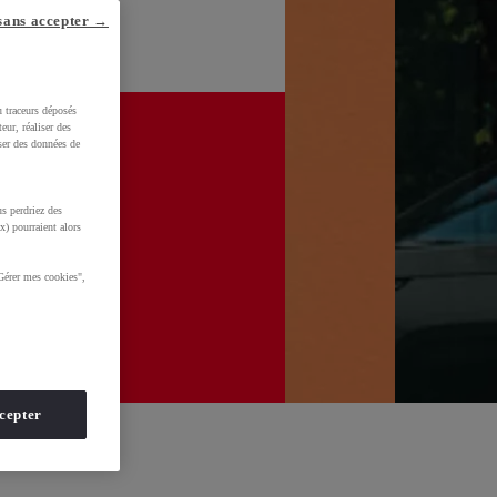
sans accepter →
u traceurs déposés
eur, réaliser des
iser des données de
s perdriez des
x) pourraient alors
Gérer mes cookies",
cepter