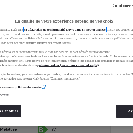
Continuer 
La qualité de votre expérience dépend de vos choix
rtenaires listés dans
sa déclaration de confidentialité (ouvre dans un nouvel onglet)
utilisent des cookies o
teur, votre mobile ou votre tablette, afin de poursuivre les finalités suivantes : améliorer votre expérience utilisat
udience, afficher des publicités ciblées sur les sites de partenaires, mesurer la performance de ces publicités, util
 vous offrir des fonctionnalités relatives aux réseaux sociaux.
t nécessaires au fonctionnement du site et de nos services, et sont déposés automatiquement.
tion optimale, nous vous invitons à accepter les cookies de performance et/ou fonctionnels. En les refusant, vou
ichées sur notre site. Sous réserve de votre consentement préalable, des cookies tiers (publicité et réseaux sociau
s finalités sont décrites dans la
politique cookies (ouvre dans un nouvel onglet)
.
epter les cookies, gérer vos préférences par finalité, modifier à tout moment vos consentements via le bouton "
Services
Concession
re navigation sans accepter via le bouton "Continuer sans accepter".
s sur notre politique des cookies
rtenaires
Energie
oyota Occasions
Hybride Essence
es cookies
Ac
Étiquette énergétique
 Métallisé