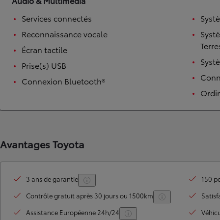
Audio & Multimédia
Services connectés
Syst
Reconnaissance vocale
Syst
Terre
Écran tactile
Syst
Prise(s) USB
Conne
Connexion Bluetooth®
Ordi
TOYOTA C-HR
HYBRIDE OU HYBRIDE RECHARGEABLE
Disponible rapidement
Avantages Toyota
3 ans de garantie
150 po
Contrôle gratuit après 30 jours ou 1500km
Satisf
Assistance Européenne 24h/24
Véhic