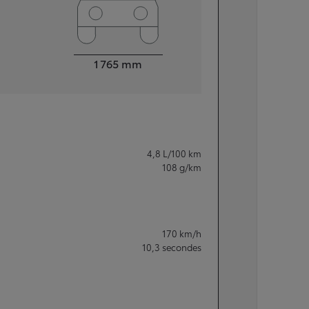
Largeur
1 765
mm
4,8
L/100 km
108
g/km
170
km/h
10,3
secondes