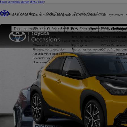
Passer au contenu suivant
(Press Enter)
Vous êtes ici
:
Véhicules d'occasion
Yaris Cross
Toyota Yaris Cross
Véhicules neufs
Véhicules d'occasion
Hybride et électrique
Acheter une Toyota
Votre T
Nos voitures d'occasion
Toutes les motorisations
Reprise de votre voiture
Toyota 
Tous les modèles
Citadines
SUV & Familiales
100% électriqu
Avantages Toyota Occasions
Hybride
Offres du moment
Offres 
Nouvelle Aygo X
Réservez en ligne
Hybride Rechargeable
Offres Particuliers
Entrete
HYBRIDE
Livraison près de chez vous
100% Électrique
Offres Après-vente
Offres et actualités
Hydrogène
Offres Occasions
Financez votre occasion
Toutes nos technologies
Offres Professionn
Assurez votre occasion
Accesso
Revendez votre véhicule cash
Boutiqu
Nos conseils
Ma vie 