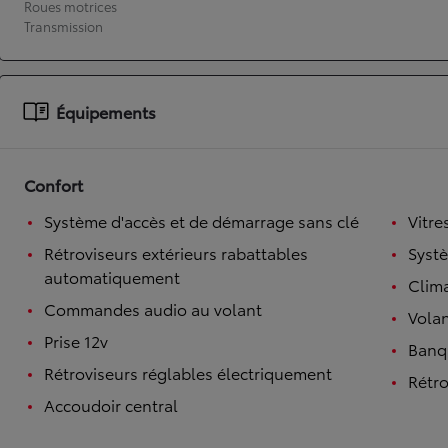
Roues motrices
Transmission
À partir de 19 700 €
Nouvelle Yaris Cross
HYBRIDE
Disponible prochainement
Équipements
Confort
Système d'accès et de démarrage sans clé
Vitre
Rétroviseurs extérieurs rabattables
Syst
automatiquement
Clim
Commandes audio au volant
Volan
Prise 12v
Banqu
Rétroviseurs réglables électriquement
Rétro
Accoudoir central