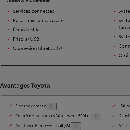
Audio & Multimédia
Services connectés
Syst
Reconnaissance vocale
Syst
Terre
Écran tactile
Syst
Prise(s) USB
Conne
Connexion Bluetooth®
Ordi
TOYOTA C-HR
HYBRIDE OU HYBRIDE RECHARGEABLE
Disponible rapidement
Avantages Toyota
3 ans de garantie
150 po
Contrôle gratuit après 30 jours ou 1500km
Satisf
Assistance Européenne 24h/24
Véhic