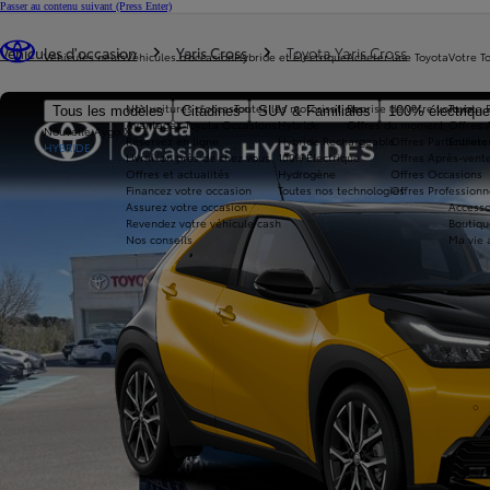
Passer au contenu suivant
(Press Enter)
Vous êtes ici
:
Véhicules d'occasion
Yaris Cross
Toyota Yaris Cross
Véhicules neufs
Véhicules d'occasion
Hybride et électrique
Acheter une Toyota
Votre T
Nos voitures d'occasion
Toutes les motorisations
Reprise de votre voiture
Toyota 
Tous les modèles
Citadines
SUV & Familiales
100% électriqu
Avantages Toyota Occasions
Hybride
Offres du moment
Offres 
Nouvelle Aygo X
Réservez en ligne
Hybride Rechargeable
Offres Particuliers
Entrete
HYBRIDE
Livraison près de chez vous
100% Électrique
Offres Après-vente
Offres et actualités
Hydrogène
Offres Occasions
Financez votre occasion
Toutes nos technologies
Offres Professionn
Assurez votre occasion
Accesso
Revendez votre véhicule cash
Boutiqu
Nos conseils
Ma vie 