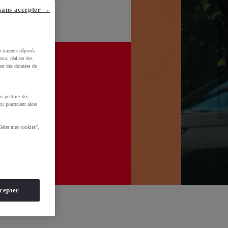
sans accepter →
u traceurs déposés
eur, réaliser des
iser des données de
s perdriez des
x) pourraient alors
Gérer mes cookies",
cepter