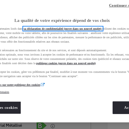
Continuer 
La qualité de votre expérience dépend de vos choix
rtenaires listés dans
sa déclaration de confidentialité (ouvre dans un nouvel onglet)
utilisent des cookies o
teur, votre mobile ou votre tablette, afin de poursuivre les finalités suivantes : améliorer votre expérience utilisat
udience, afficher des publicités ciblées sur les sites de partenaires, mesurer la performance de ces publicités, util
 vous offrir des fonctionnalités relatives aux réseaux sociaux.
t nécessaires au fonctionnement du site et de nos services, et sont déposés automatiquement.
tion optimale, nous vous invitons à accepter les cookies de performance et/ou fonctionnels. En les refusant, vou
ichées sur notre site. Sous réserve de votre consentement préalable, des cookies tiers (publicité et réseaux sociau
s finalités sont décrites dans la
politique cookies (ouvre dans un nouvel onglet)
.
epter les cookies, gérer vos préférences par finalité, modifier à tout moment vos consentements via le bouton "
Services
Concession
re navigation sans accepter via le bouton "Continuer sans accepter".
s sur notre politique des cookies
rtenaires
Energie
oyota Occasions
Hybride Essence
es cookies
Ac
Étiquette énergétique
ial Métallisé