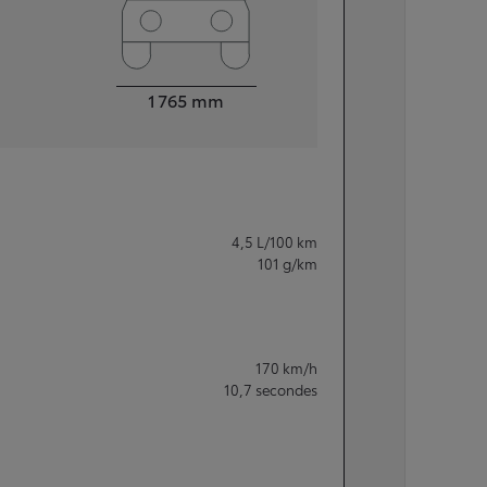
Largeur
1 765
mm
4,5
L/100 km
101
g/km
170
km/h
10,7
secondes