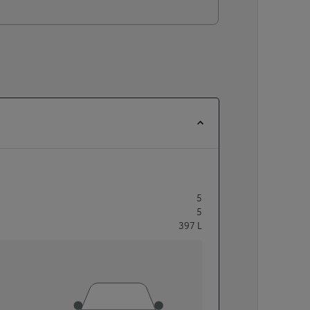
5
5
397
L