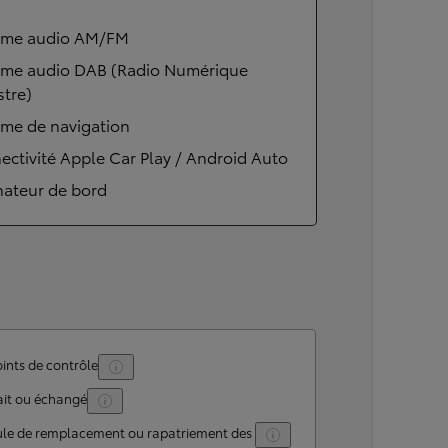
ème audio AM/FM
ème audio DAB (Radio Numérique
stre)
ème de navigation
ctivité Apple Car Play / Android Auto
nateur de bord
ints de contrôle
ait ou échangé
ule de remplacement ou rapatriement des