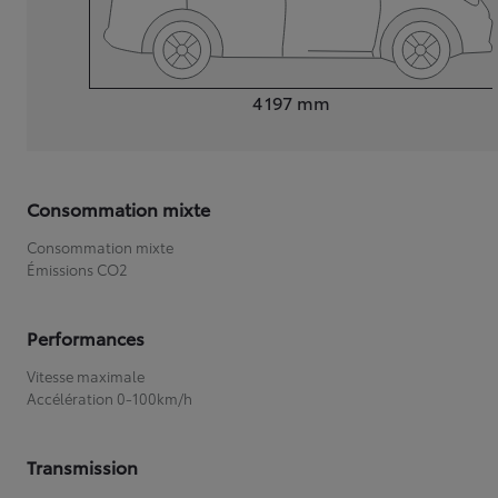
Longueur
4 197
mm
Consommation mixte
Consommation mixte
Émissions CO2
Performances
Vitesse maximale
Accélération 0-100km/h
Transmission