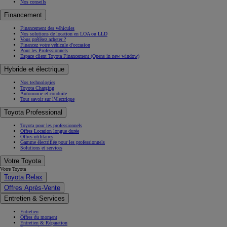
Nos conseils
Financement
Financement des véhicules
Nos solutions de location en LOA ou LLD
Vous préférez acheter ?
Financez votre véhicule d'occasion
Pour les Professionnels
Espace client Toyota Financement
(Opens in new window)
Hybride et électrique
Nos technologies
Toyota Charging
Autonomie et conduite
Tout savoir sur l’électrique
Toyota Professional
Toyota pour les professionnels
Offres Location longue durée
Offres utilitaires
Gamme électrifiée pour les professionnels
Solutions et services
Votre Toyota
Votre Toyota
Toyota Relax
Offres Après-Vente
Entretien & Services
Entretien
Offres du moment
Entretien & Réparation