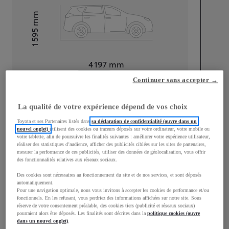
mm
1 595
Hauteur
Longueur
4 197
mm
Continuer sans accepter →
La qualité de votre expérience dépend de vos choix
Toyota et ses Partenaires listés dans
sa déclaration de confidentialité (ouvre dans un
nouvel onglet)
utilisent des cookies ou traceurs déposés sur votre ordinateur, votre mobile ou
Largeur
1 765
mm
votre tablette, afin de poursuivre les finalités suivantes : améliorer votre expérience utilisateur,
réaliser des statistiques d’audience, afficher des publicités ciblées sur les sites de partenaires,
mesurer la performance de ces publicités, utiliser des données de géolocalisation, vous offrir
des fonctionnalités relatives aux réseaux sociaux.
Des cookies sont nécessaires au fonctionnement du site et de nos services, et sont déposés
automatiquement.
Consommation mixte
Pour une navigation optimale, nous vous invitons à accepter les cookies de performance et/ou
fonctionnels. En les refusant, vous perdriez des informations affichées sur notre site. Sous
Émissions CO2
102
g/km
réserve de votre consentement préalable, des cookies tiers (publicité et réseaux sociaux)
pourraient alors être déposés. Les finalités sont décrites dans la
politique cookies (ouvre
dans un nouvel onglet)
.