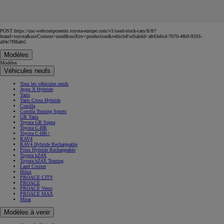
POST https://usc-webcomponents.toyota-europe.com/v1/used-stock-cars/fr/fr?
brand=toyota&uscContext=used&uscEnv=production&vehicleForSaleId=a843e6cd-7070-4fb9-9593-
a94c7f98afe5
Modèles
Modèles
Véhicules neufs
Tous les véhicules neufs
Aygo X Hybride
Yaris
Yaris Cross Hybride
Corolla
Corolla Touring Sports
GR Yaris
Toyota GR Supra
Toyota C-HR
Toyota C-HR+
RAV4
RAV4 Hybride Rechargeable
Prius Hybride Rechargeable
Toyota bZ4X
Toyota bZ4X Touring
Land Cruiser
Hilux
PROACE CITY
PROACE
PROACE Verso
PROACE MAX
Mirai
Modèles à venir