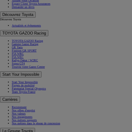
Assurer votre Occasion
Espace Client Toyota Assurances
Demander un devis
Découvrez Toyota
Découvrez Toyota
Actualités et évènements
TOYOTA GAZOO Racing
TOYOTA GAZOO Racing
Gamme Gazoo Racing
GR Yaris
Finition GR SPORT
FIA WRC
FIA WEC
Rallye Dakar / W2RC
Supra GT4
Trouvez votre Gazoo Center
Start Your Impossible
Start Your Impossible
Projets de mobilité
Partenariat Special Olympics
Team Toyota France
Carrières
Recrutement
Nos offres d'emploi
Nos valeurs
Nos engagements
Nos métiers supports
Nos métiers dans le réseau de concession
Le Groupe Toyota