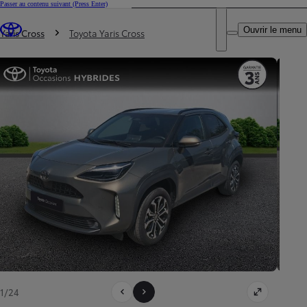
Passer au contenu suivant
(Press Enter)
DEALER NAME
Vous êtes ici
:
Ouvrir le menu
Trouvez un partenaire Toyota
Yaris Cross
Toyota Yaris Cross
1/24