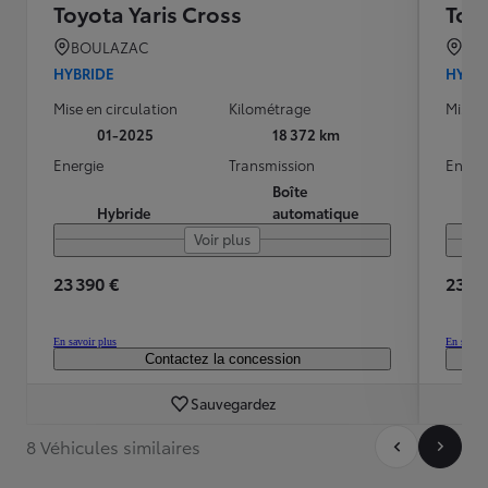
Toyota Yaris Cross
Toyo
BOULAZAC
BO
HYBRIDE
HYBR
Mise en circulation
Kilométrage
Mise e
01-2025
18 372 km
Energie
Transmission
Energ
Boîte
Hybride
automatique
Voir plus
23 390 €
23 19
En savoir plus
En savoir
Contactez la concession
Sauvegardez
8 Véhicules similaires