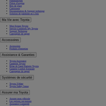
Pneumatiques
Pièces d'origine
Bris de glace
Carrosserie
Documentation & Support technique
Solution de paiement en x fois
Ma Vie avec Toyota
Mon Espace Toyota
Service Connectés My Toyota
Support Technique
Campagnes de rappel
Accessoires
Accessoires
Produits d'entretien
Assistance & Garanties
Toyota Assistance
Garanties Toyota
Bilan de Santé Batterie Toyota
Garantie Confort Extracare
Campagnes de rappel
Systèmes de sécurité
Toyota T-Mate
Toyota Safety Sense
Assurer ma Toyota
Assurer mon véhicule
Les options sur-mesure
Assurance Connectée