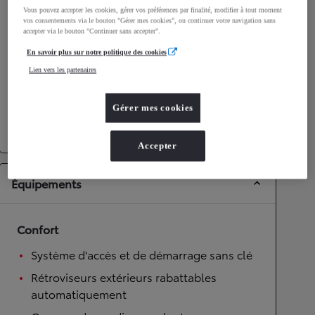
Performances
Vous pouvez accepter les cookies, gérer vos préférences par finalité, modifier à tout moment
vos consentements via le bouton "Gérer mes cookies", ou continuer votre navigation sans
Vitesse maximale
170
km/h
accepter via le bouton "Continuer sans accepter".
Accélération 0-100km/h
10,7
secondes
En savoir plus sur notre politique des cookies
Lien vers les partenaires
Transmission
Gérer mes cookies
Roues motrices
Roues motrices avant
Transmission
Boîte automatique
Accepter
Équipements
Confort
Système d'accès et de démarrage sans clé
Rétroviseurs extérieurs rabattables
automatiquement