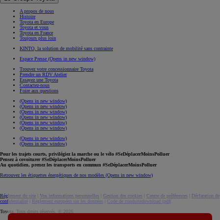
A propos de nous
Histoire
Toyota en Europe
Toyota et vous
Toyota en France
Toujours plus loin
KINTO, la solution de mobilité sans contrainte
Espace Presse
(Opens in new window)
Trouvez votre concessionnaire Toyota
Prendre un RDV Atelier
Essayez une Toyota
Contactez-nous
Foire aux questions
(Opens in new window)
(Opens in new window)
(Opens in new window)
(Opens in new window)
(Opens in new window)
(Opens in new window)
(Opens in new window)
(Opens in new window)
Pour les trajets courts, privilégiez la marche ou le vélo #SeDéplacerMoinsPolluer
Pensez à covoiturer #SeDéplacerMoinsPolluer
Au quotidien, prenez les transports en commun #SeDéplacerMoinsPolluer
Retrouvez les étiquettes énergétiques de nos modèles
(Opens in new window)
Réglement du site
|
Vos informations personnelles
|
Gestion des cookies
|
Centre de préférences
|
Déclaration de
confidentialité
|
Règlement européen sur les données
|
Code de conduite
download (pdf(
Toyota. Tous droits réservés. © 2026