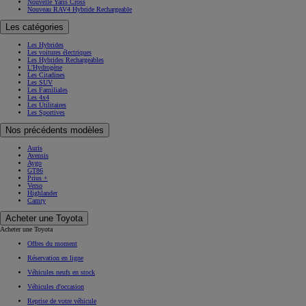
Nouvelle Yaris Cross
Nouveau RAV4 Hybride Rechargeable
Les catégories
Les Hybrides
Les voitures électriques
Les Hybrides Rechargeables
L'Hydrogène
Les Citadines
Les SUV
Les Familiales
Les 4x4
Les Utilitaires
Les Sportives
Nos précédents modèles
Auris
Avensis
Aygo
GT86
Prius +
Verso
Highlander
Camry
Acheter une Toyota
Acheter une Toyota
Offres du moment
Réservation en ligne
Véhicules neufs en stock
Véhicules d'occasion
Reprise de votre véhicule