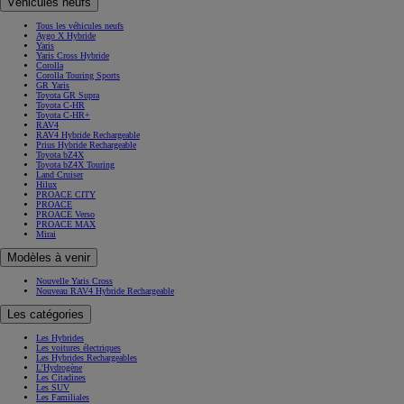
Véhicules neufs
Tous les véhicules neufs
Aygo X Hybride
Yaris
Yaris Cross Hybride
Corolla
Corolla Touring Sports
GR Yaris
Toyota GR Supra
Toyota C-HR
Toyota C-HR+
RAV4
RAV4 Hybride Rechargeable
Prius Hybride Rechargeable
Toyota bZ4X
Toyota bZ4X Touring
Land Cruiser
Hilux
PROACE CITY
PROACE
PROACE Verso
PROACE MAX
Mirai
Modèles à venir
Nouvelle Yaris Cross
Nouveau RAV4 Hybride Rechargeable
Les catégories
Les Hybrides
Les voitures électriques
Les Hybrides Rechargeables
L'Hydrogène
Les Citadines
Les SUV
Les Familiales