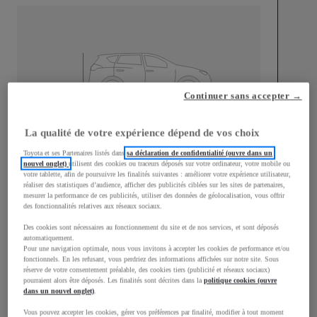
Continuer sans accepter →
Longueur
4 197
mm
La qualité de votre expérience dépend de vos choix
Toyota et ses Partenaires listés dans
sa déclaration de confidentialité (ouvre dans un
nouvel onglet)
utilisent des cookies ou traceurs déposés sur votre ordinateur, votre mobile ou
votre tablette, afin de poursuivre les finalités suivantes : améliorer votre expérience utilisateur,
réaliser des statistiques d’audience, afficher des publicités ciblées sur les sites de partenaires,
mesurer la performance de ces publicités, utiliser des données de géolocalisation, vous offrir
des fonctionnalités relatives aux réseaux sociaux.
Des cookies sont nécessaires au fonctionnement du site et de nos services, et sont déposés
Largeur
1 765
mm
automatiquement.
Pour une navigation optimale, nous vous invitons à accepter les cookies de performance et/ou
fonctionnels. En les refusant, vous perdriez des informations affichées sur notre site. Sous
réserve de votre consentement préalable, des cookies tiers (publicité et réseaux sociaux)
pourraient alors être déposés. Les finalités sont décrites dans la
politique cookies (ouvre
dans un nouvel onglet)
.
Consommation mixte
Vous pouvez accepter les cookies, gérer vos préférences par finalité, modifier à tout moment