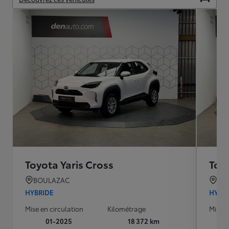
Toyota Yaris Cross
Toyo
BOULAZAC
BO
HYBRIDE
HYBR
Mise en circulation
Kilométrage
Mise e
01-2025
18 372 km