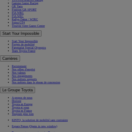
Gamme Gazoo Racing
GR Yaris
Finition GR SPORT
FIA WRC
FIA WEC
Rallye Dakar / W2RC
Supra GT4
Trouvez votre Gazoo Center
Start Your Impossible
Start Your Impossible
Projets de mobilité
Partenariat Special Olympics
Team Toyota France
Carrières
Recrutement
Nos offres d'emploi
Nos valeurs
Nos engagements
Nos métiers supports
Nos métiers dans le réseau de concession
Le Groupe Toyota
A propos de nous
Histoire
Toyota en Europe
Toyota et vous
Toyota en France
Toujours plus loin
KINTO, la solution de mobilité sans contrainte
Espace Presse
(Opens in new window)