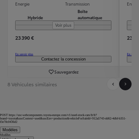
Energie
Transmission
Energ
Boîte
Hybride
automatique
Voir plus
23 390 €
23 19
En savoir plus
En savoir
Contactez la concession
Sauvegardez
8 Véhicules similaires
POST https://usc-webcomponents.toyota-europe.com/v1/used-stock-cars/fr/fr?
brand=toyota&uscContext=used&uscEnv=production&vehicleForSaleId=912a5743-dd62-4dbf-b351-
f3e78c0436d2
Modèles
Modèles