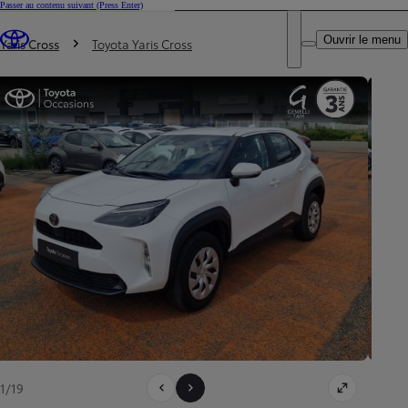
Passer au contenu suivant
(Press Enter)
DEALER NAME
Vous êtes ici
:
Ouvrir le menu
Trouvez un partenaire Toyota
Yaris Cross
Toyota Yaris Cross
1/19