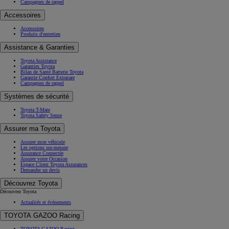
Campagnes de rappel
Accessoires
Accessoires
Produits d'entretien
Assistance & Garanties
Toyota Assistance
Garanties Toyota
Bilan de Santé Batterie Toyota
Garantie Confort Extracare
Campagnes de rappel
Systèmes de sécurité
Toyota T-Mate
Toyota Safety Sense
Assurer ma Toyota
Assurer mon véhicule
Les options sur-mesure
Assurance Connectée
Assurer votre Occasion
Espace Client Toyota Assurances
Demander un devis
Découvrez Toyota
Découvrez Toyota
Actualités et évènements
TOYOTA GAZOO Racing
TOYOTA GAZOO Racing