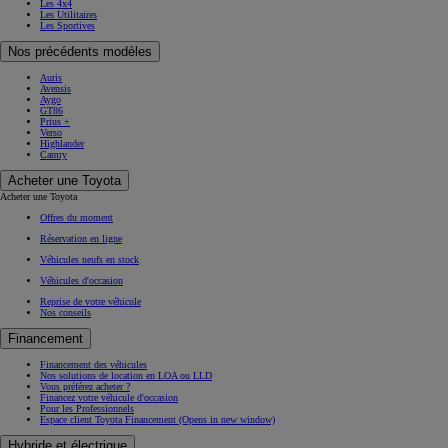
Les 4x4
Les Utilitaires
Les Sportives
Nos précédents modèles
Auris
Avensis
Aygo
GT86
Prius +
Verso
Highlander
Camry
Acheter une Toyota
Acheter une Toyota
Offres du moment
Réservation en ligne
Véhicules neufs en stock
Véhicules d'occasion
Reprise de votre véhicule
Nos conseils
Financement
Financement des véhicules
Nos solutions de location en LOA ou LLD
Vous préférez acheter ?
Financez votre véhicule d'occasion
Pour les Professionnels
Espace client Toyota Financement
(Opens in new window)
Hybride et électrique