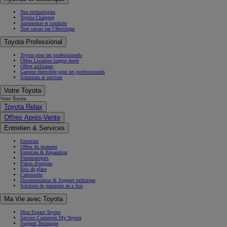
Nos technologies
Toyota Charging
Autonomie et conduite
Tout savoir sur l’électrique
Toyota Professional
Toyota pour les professionnels
Offres Location longue durée
Offres utilitaires
Gamme électrifiée pour les professionnels
Solutions et services
Votre Toyota
Votre Toyota
Toyota Relax
Offres Après-Vente
Entretien & Services
Entretien
Offres du moment
Entretien & Réparation
Pneumatiques
Pièces d'origine
Bris de glace
Carrosserie
Documentation & Support technique
Solution de paiement en x fois
Ma Vie avec Toyota
Mon Espace Toyota
Service Connectés My Toyota
Support Technique