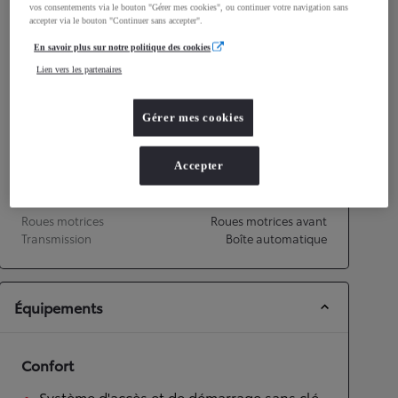
vos consentements via le bouton "Gérer mes cookies", ou continuer votre navigation sans
Consommation mixte
4,5
L/100 km
accepter via le bouton "Continuer sans accepter".
Émissions CO2
101
g/km
En savoir plus sur notre politique des cookies
Lien vers les partenaires
Performances
Vitesse maximale
170
km/h
Gérer mes cookies
Accélération 0-100km/h
11,2
secondes
Accepter
Transmission
Roues motrices
Roues motrices avant
Transmission
Boîte automatique
Équipements
Confort
Système d'accès et de démarrage sans clé