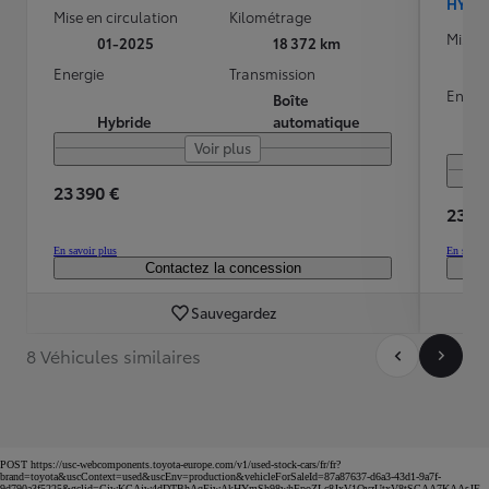
HYBR
Mise en circulation
Kilométrage
Mise e
01-2025
18 372 km
Energie
Transmission
Energ
Boîte
Hybride
automatique
Voir plus
23 390 €
23 90
En savoir plus
En savoir
Contactez la concession
Sauvegardez
8 Véhicules similaires
POST https://usc-webcomponents.toyota-europe.com/v1/used-stock-cars/fr/fr?
brand=toyota&uscContext=used&uscEnv=production&vehicleForSaleId=87a87637-d6a3-43d1-9a7f-
9d790a3f5225&gclid=CjwKCAjw4dDTBhAqEiwAkHYmSh98whFpoZLc8JxV1OvzUtxV8tSCAA7KAAsJE-