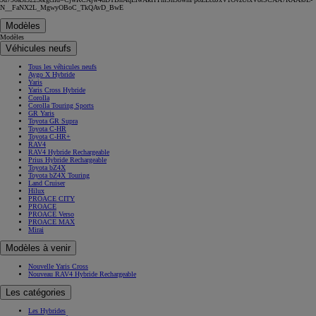
N__FaNX2L_MgwyOBoC_TkQAvD_BwE
Modèles
Modèles
Véhicules neufs
Tous les véhicules neufs
Aygo X Hybride
Yaris
Yaris Cross Hybride
Corolla
Corolla Touring Sports
GR Yaris
Toyota GR Supra
Toyota C-HR
Toyota C-HR+
RAV4
RAV4 Hybride Rechargeable
Prius Hybride Rechargeable
Toyota bZ4X
Toyota bZ4X Touring
Land Cruiser
Hilux
PROACE CITY
PROACE
PROACE Verso
PROACE MAX
Mirai
Modèles à venir
Nouvelle Yaris Cross
Nouveau RAV4 Hybride Rechargeable
Les catégories
Les Hybrides