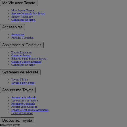
Ma Vie avec Toyota
Mon Espace Toyota
Service Connectés My Toyota
Support Technique
Campagnes de rappel
Accessoires
Accessoires
Produits d'entretien
Assistance & Garanties
Toyota Assistance
Garanties Toyota
Bilan de Santé Batterie Toyota
Garantie Confort Extracare
Campagnes de rappel
Systèmes de sécurité
Toyota T-Mate
Toyota Safety Sense
Assurer ma Toyota
Assurer mon véhicule
Les options sur-mesure
Assurance Connectée
Assurer votre Occasion
Espace Client Toyota Assurances
Demander un devis
Découvrez Toyota
Découvrez Toyota