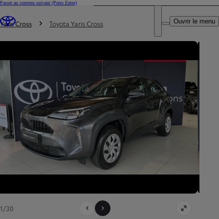
Passer au contenu suivant
(Press Enter)
DEALER NAME
Vous êtes ici
:
Ouvrir le menu
Trouvez un partenaire Toyota
Yaris Cross
Toyota Yaris Cross
1/30