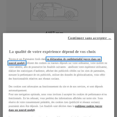
Longueur
4 197
mm
Continuer sans accepter →
La qualité de votre expérience dépend de vos choix
Toyota et ses Partenaires listés dans
sa déclaration de confidentialité (ouvre dans un
nouvel onglet)
utilisent des cookies ou traceurs déposés sur votre ordinateur, votre mobile ou
votre tablette, afin de poursuivre les finalités suivantes : améliorer votre expérience utilisateur,
Largeur
1 765
mm
réaliser des statistiques d’audience, afficher des publicités ciblées sur les sites de partenaires,
mesurer la performance de ces publicités, utiliser des données de géolocalisation, vous offrir
des fonctionnalités relatives aux réseaux sociaux.
Des cookies sont nécessaires au fonctionnement du site et de nos services, et sont déposés
automatiquement.
Consommation mixte
Pour une navigation optimale, nous vous invitons à accepter les cookies de performance et/ou
fonctionnels. En les refusant, vous perdriez des informations affichées sur notre site. Sous
réserve de votre consentement préalable, des cookies tiers (publicité et réseaux sociaux)
Consommation mixte
4,5
L/100 km
pourraient alors être déposés. Les finalités sont décrites dans la
politique cookies (ouvre
Émissions CO2
101
g/km
dans un nouvel onglet)
.