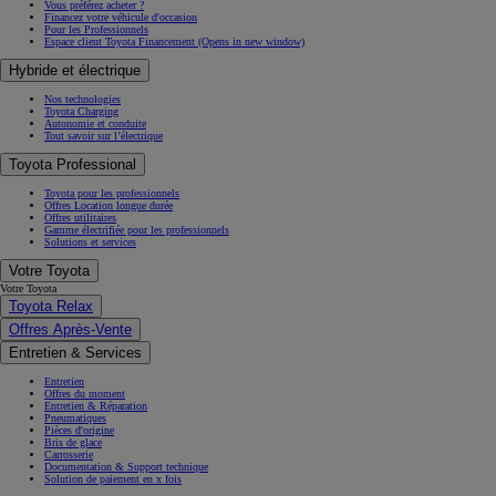
Vous préférez acheter ?
Financez votre véhicule d'occasion
Pour les Professionnels
Espace client Toyota Financement
(Opens in new window)
Hybride et électrique
Nos technologies
Toyota Charging
Autonomie et conduite
Tout savoir sur l’électrique
Toyota Professional
Toyota pour les professionnels
Offres Location longue durée
Offres utilitaires
Gamme électrifiée pour les professionnels
Solutions et services
Votre Toyota
Votre Toyota
Toyota Relax
Offres Après-Vente
Entretien & Services
Entretien
Offres du moment
Entretien & Réparation
Pneumatiques
Pièces d'origine
Bris de glace
Carrosserie
Documentation & Support technique
Solution de paiement en x fois