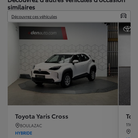
similaires
Découvrez ces véhicules
Toyota Yaris Cross
Toyo
116h 
BOULAZAC
QU
HYBRIDE