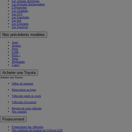
Les voitures électriques
Les Hybrides Rechargeables
L'Hydrogène
Les Citadines
Les SUV
Les Familiales
Les 4x4
Les Utilitaires
Les Sportives
Nos précédents modèles
Auris
Avensis
Aygo
GT86
Prius +
Verso
Highlander
Camry
Acheter une Toyota
Acheter une Toyota
Offres du moment
Réservation en ligne
Véhicules neufs en stock
Véhicules d'occasion
Reprise de votre véhicule
Nos conseils
Financement
Financement des véhicules
Nos solutions de location en LOA ou LLD