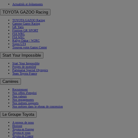
Actualités et évènements
TOYOTA GAZOO Racing
TOYOTA GAZOO Racing
Gamme Gazoo Racing
GR Yaris
Finition GR SPORT
FIA WRC
FIA WEC
Rallye Dakar / W2RC
Supra GT4
Trouvez votre Gazoo Center
Start Your Impossible
Start Your Impossible
Projets de mobilité
Partenariat Special Olympics
Team Toyota France
Carrières
Recrutement
Nos offres d'emploi
Nos valeurs
Nos engagements
Nos métiers supports
Nos métiers dans le réseau de concession
Le Groupe Toyota
A propos de nous
Histoire
Toyota en Europe
Toyota et vous
Toyota en France