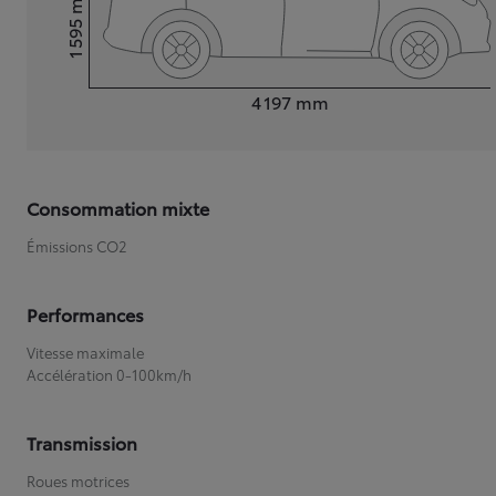
1 595
Hauteur
Longueur
4 197
mm
Consommation mixte
Émissions CO2
Performances
Vitesse maximale
Accélération 0-100km/h
Transmission
Roues motrices