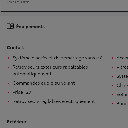
Transmission
À partir de 19 700 €
Nouvelle Yaris Cross
HYBRIDE
Équipements
Disponible prochainement
Confort
Système d'accès et de démarrage sans clé
Accou
Rétroviseurs extérieurs rabattables
Vitre
automatiquement
Syst
Commandes audio au volant
Clim
Prise 12v
Volan
Rétroviseurs réglables électriquement
Banqu
Extérieur