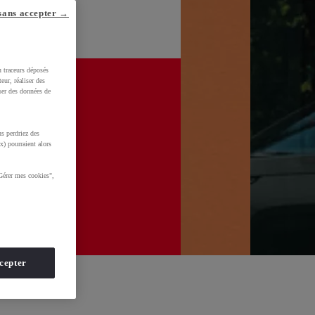
sans accepter →
u traceurs déposés
eur, réaliser des
iser des données de
s perdriez des
x) pourraient alors
Gérer mes cookies",
cepter