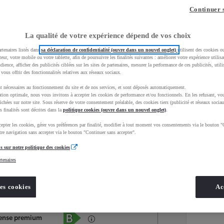
Continuer 
La qualité de votre expérience dépend de vos choix
rtenaires listés dans
sa déclaration de confidentialité (ouvre dans un nouvel onglet)
utilisent des cookies o
teur, votre mobile ou votre tablette, afin de poursuivre les finalités suivantes : améliorer votre expérience utilisat
udience, afficher des publicités ciblées sur les sites de partenaires, mesurer la performance de ces publicités, util
 vous offrir des fonctionnalités relatives aux réseaux sociaux.
t nécessaires au fonctionnement du site et de nos services, et sont déposés automatiquement.
tion optimale, nous vous invitons à accepter les cookies de performance et/ou fonctionnels. En les refusant, vou
ichées sur notre site. Sous réserve de votre consentement préalable, des cookies tiers (publicité et réseaux sociau
s finalités sont décrites dans la
politique cookies (ouvre dans un nouvel onglet)
.
epter les cookies, gérer vos préférences par finalité, modifier à tout moment vos consentements via le bouton "
Services
Concession
re navigation sans accepter via le bouton "Continuer sans accepter".
s sur notre politique des cookies
rtenaires
Energie
oyota Occasions
Hybride Essence
es cookies
Ac
Étiquette énergétique
tense premium