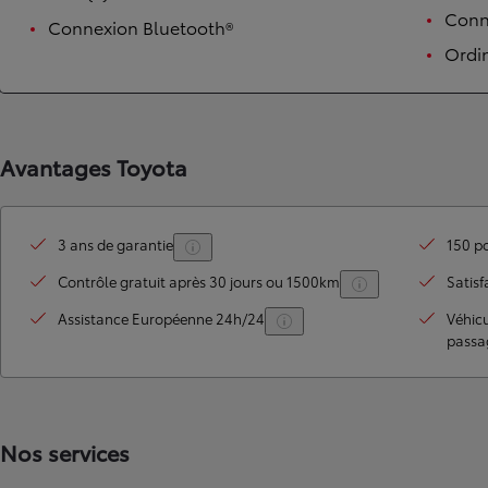
Conne
Connexion Bluetooth®
Ordi
Avantages Toyota
3 ans de garantie
150 po
TOYOTA C-HR
HYBRIDE OU HYBRIDE RECHARGEABLE
Contrôle gratuit après 30 jours ou 1500km
Satisf
Disponible rapidement
Assistance Européenne 24h/24
Véhic
passa
Nos services