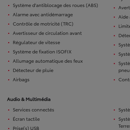
Système d'antiblocage des roues (ABS)
Avert
Alarme avec antidémarrage
Aide
Contrôle de motricité (TRC)
Limit
Avertisseur de circulation avant
Détec
Régulateur de vitesse
Systè
Système de fixation ISOFIX
Systè
Allumage automatique des feux
Systè
Détecteur de pluie
pneu
Airbags
Contr
Audio & Multimédia
Services connectés
Syst
Écran tactile
Syst
Terre
Prise(s) USB