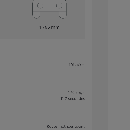
Largeur
1 765
mm
101
g/km
170
km/h
11,2
secondes
Roues motrices avant