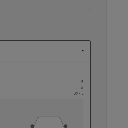
5
5
397
L