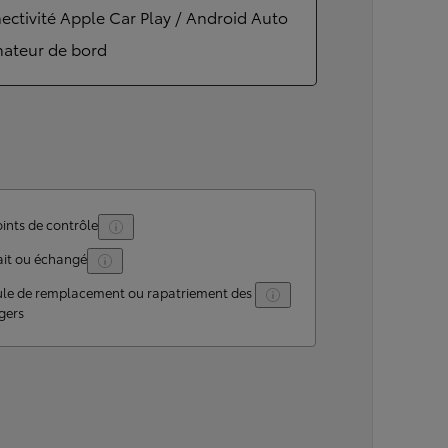
ctivité Apple Car Play / Android Auto
nateur de bord
ints de contrôle
ait ou échangé
ule de remplacement ou rapatriement des
gers