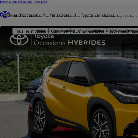
Passer au contenu suivant
(Press Enter)
Vous êtes ici
:
Véhicules d'occasion
Yaris Cross
Toyota Yaris Cross
Véhicules neufs
Véhicules d'occasion
Hybride et électrique
Acheter une Toyota
Votre T
Nos voitures d'occasion
Toutes les motorisations
Reprise de votre voiture
Toyota 
Tous les modèles
Citadines
SUV & Familiales
100% électriqu
Avantages Toyota Occasions
Hybride
Offres du moment
Offres 
Nouvelle Aygo X
Réservez en ligne
Hybride Rechargeable
Offres Particuliers
Entrete
HYBRIDE
Livraison près de chez vous
100% Électrique
Offres Après-vente
Offres et actualités
Hydrogène
Offres Occasions
Financez votre occasion
Toutes nos technologies
Offres Professionn
Assurez votre occasion
Accesso
Revendez votre véhicule cash
Boutiqu
Nos conseils
Ma vie 