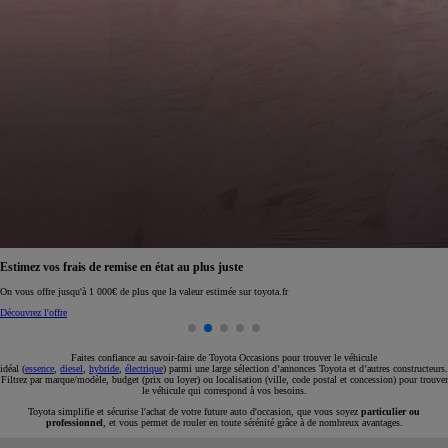
Réservez en ligne votre occasion pour 1€ seulement
Réservez en ligne
Faites confiance au savoir-faire de Toyota Occasions pour trouver le véhicule
idéal (
essence
,
diesel
,
hybride
,
électrique
) parmi une large sélection d’annonces Toyota et d’autres constructeurs.
Filtrez par marque/modèle, budget (prix ou loyer) ou localisation (ville, code postal et concession) pour trouver
le véhicule qui correspond à vos besoins.
Toyota simplifie et sécurise l'achat de votre future auto d'occasion, que vous soyez
particulier ou
professionnel
, et vous permet de rouler en toute sérénité grâce à de nombreux avantages.