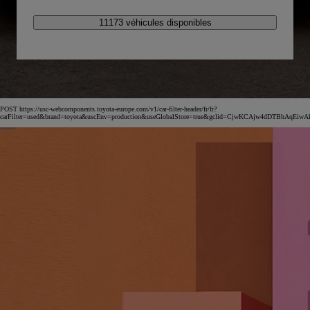
11173 véhicules disponibles
POST https://usc-webcomponents.toyota-europe.com/v1/car-filter-header/fr/fr?
carFilter=used&brand=toyota&uscEnv=production&useGlobalStore=true&gclid=CjwKCAjw4dDT