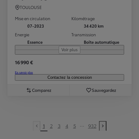
TOULOUSE
Mise en circulation
Kilométrage
07-2023
34 420 km
Energie
Transmission
Essence
Boîte automatique
Voir plus
16 990 €
En savoir plus
Contactez la concession
Comparez
Sauvegardez
...
1
2
3
4
5
932
Previous page
Next page