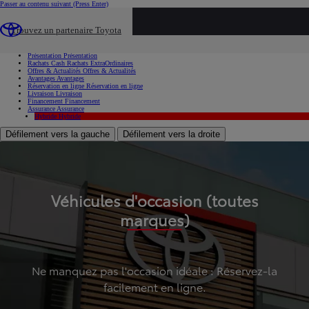
Passer au contenu suivant
(Press Enter)
...
Trouvez un partenaire Toyota
Voiture d'occasion
Présentation
Présentation
Rachats Cash
Rachats ExtraOrdinaires
Offres & Actualités
Offres & Actualités
Avantages
Avantages
Réservation en ligne
Réservation en ligne
Livraison
Livraison
Financement
Financement
Assurance
Assurance
Hybride
Hybride
Défilement vers la gauche
Défilement vers la droite
Véhicules d'occasion (toutes
marques)
Ne manquez pas l'occasion idéale : Réservez-la
facilement en ligne.