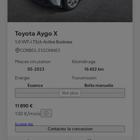
Toyota Aygo X
1.0 VVT-i 72ch Active Business
CORBEIL ESSONNES
Mise en circulation
Kilométrage
05-2023
16 402 km
Energie
Transmission
Essence
Boîte manuelle
Voir plus
11 890 €
130 €/mois
En savoir plus
Contactez la concession