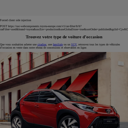
Forced client side injection
POST https://usc-webcomponents.toyota-europe.com/v1/car-filter/fr/fr?
carFilter=used&brand=toyota&uscEnv=production&useGlobalStore=true&sortOrder=published
Trouvez votre type de voiture d’occasion
Que vous souhaitiez acheter une
citadine
, une
familiale
ou un
SUV
, retrouvez tous les types de véhicules
d’occasion en vente dans notre réseau de concessions et réservables en ligne.