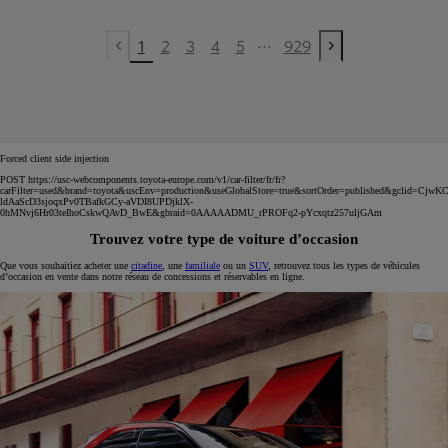
...
1
2
3
4
5
929
Previous page
Next page
Forced client side injection
POST https://usc-webcomponents.toyota-europe.com/v1/car-filter/fr/fr?
carFilter=used&brand=toyota&uscEnv=production&useGlobalStore=true&sortOrder=published&gclid=C
ldAaScD3sjoqxPv0TBafkGCy-aVDI8UPDjklX-
0hMNvj6Hr03teIhoCskwQAvD_BwE&gbraid=0AAAAADMU_rPROFq2-pYcxqtz257uljGAm
Trouvez votre type de voiture d’occasion
Que vous souhaitiez acheter une
citadine
, une
familiale
ou un
SUV
, retrouvez tous les types de véhicules
d’occasion en vente dans notre réseau de concessions et réservables en ligne.