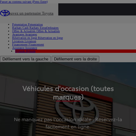
Passer au contenu suivant
(Press Enter)
...
Trouvez un partenaire Toyota
Voiture d'occasion
Présentation
Présentation
Rachats Cash
Rachats ExtraOrdinaires
Offres & Actualités
Offres & Actualités
Avantages
Avantages
Réservation en ligne
Réservation en ligne
Livraison
Livraison
Financement
Financement
Assurance
Assurance
Hybride
Hybride
Défilement vers la gauche
Défilement vers la droite
Véhicules d'occasion (toutes
marques)
Ne manquez pas l'occasion idéale : Réservez-la
facilement en ligne.