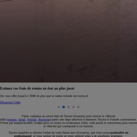
Réservez en ligne votre occasion pour 1€ seulement
Réservez en ligne
Faites confiance au savoir-faire de Toyota Occasions pour trouver le véhicule
idéal (
essence
,
diesel
,
hybride
,
électrique
) parmi une large sélection d’annonces Toyota et d’autres constructeurs.
Filtrez par marque/modèle, budget (prix ou loyer) ou localisation (ville, code postal et concession) pour trouver
le véhicule qui correspond à vos besoins.
Toyota simplifie et sécurise l'achat de votre future auto d'occasion, que vous soyez
particulier ou
professionnel
, et vous permet de rouler en toute sérénité grâce à de nombreux avantages.