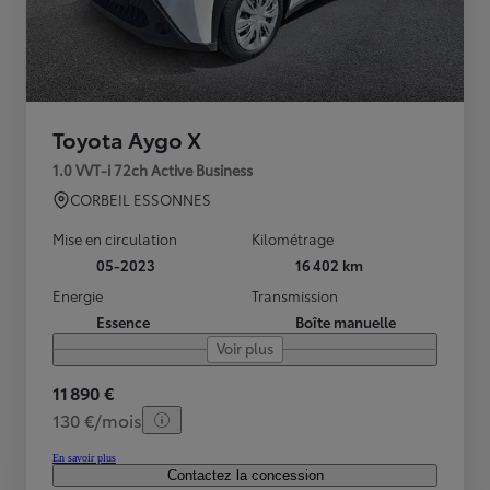
Toyota Aygo X
1.0 VVT-i 72ch Active Business
CORBEIL ESSONNES
Mise en circulation
Kilométrage
05-2023
16 402 km
Energie
Transmission
Essence
Boîte manuelle
Voir plus
11 890 €
130 €/mois
En savoir plus
Contactez la concession