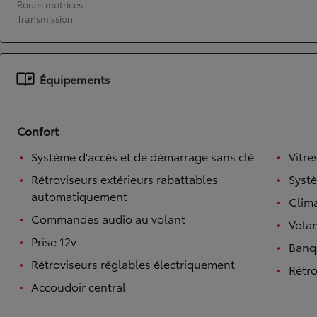
Roues motrices
Transmission
À partir de 19 700 €
Nouvelle Yaris Cross
HYBRIDE
Disponible prochainement
Équipements
Confort
Système d'accès et de démarrage sans clé
Vitre
Rétroviseurs extérieurs rabattables
Syst
automatiquement
Clim
Commandes audio au volant
Volan
Prise 12v
Banqu
Rétroviseurs réglables électriquement
Rétro
Accoudoir central