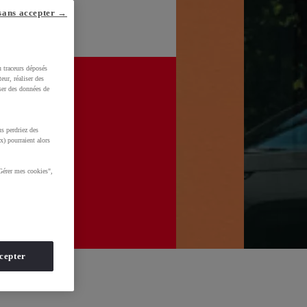
sans accepter →
u traceurs déposés
eur, réaliser des
iser des données de
s perdriez des
x) pourraient alors
Gérer mes cookies",
cepter