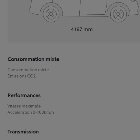
Longueur
4 197
mm
Consommation mixte
Consommation mixte
Émissions CO2
Performances
Vitesse maximale
Accélération 0-100km/h
Transmission