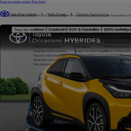
Passer au contenu suivant
(Press Enter)
Vous êtes ici
:
Véhicules d'occasion
Yaris Cross
Toyota Yaris Cross
Véhicules neufs
Véhicules d'occasion
Hybride et électrique
Acheter une Toyota
Votre T
Nos voitures d'occasion
Toutes les motorisations
Reprise de votre voiture
Toyota 
Tous les modèles
Citadines
SUV & Familiales
100% électriqu
Avantages Toyota Occasions
Hybride
Offres du moment
Offres 
Nouvelle Aygo X
Réservez en ligne
Hybride Rechargeable
Offres Particuliers
Entrete
HYBRIDE
Livraison près de chez vous
100% Électrique
Offres Après-vente
Offres et actualités
Hydrogène
Offres Occasions
Financez votre occasion
Toutes nos technologies
Offres Professionn
Assurez votre occasion
Accesso
Revendez votre véhicule cash
Boutiqu
Nos conseils
Ma vie 