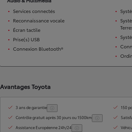
Audio & Multimédia
Services connectés
Syst
Reconnaissance vocale
Syst
Terre
Écran tactile
Syst
Prise(s) USB
Conne
Connexion Bluetooth®
Ordi
TOYOTA C-HR
HYBRIDE OU HYBRIDE RECHARGEABLE
Disponible rapidement
Avantages Toyota
3 ans de garantie
150 po
Contrôle gratuit après 30 jours ou 1500km
Satisf
Assistance Européenne 24h/24
Véhic