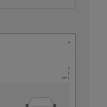
5
5
397
L