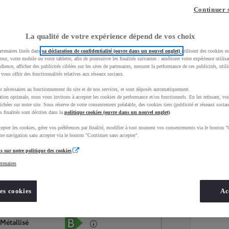
Continuer 
La qualité de votre expérience dépend de vos choix
rtenaires listés dans
sa déclaration de confidentialité (ouvre dans un nouvel onglet)
utilisent des cookies o
teur, votre mobile ou votre tablette, afin de poursuivre les finalités suivantes : améliorer votre expérience utilisat
udience, afficher des publicités ciblées sur les sites de partenaires, mesurer la performance de ces publicités, util
 vous offrir des fonctionnalités relatives aux réseaux sociaux.
t nécessaires au fonctionnement du site et de nos services, et sont déposés automatiquement.
tion optimale, nous vous invitons à accepter les cookies de performance et/ou fonctionnels. En les refusant, vou
ichées sur notre site. Sous réserve de votre consentement préalable, des cookies tiers (publicité et réseaux sociau
s finalités sont décrites dans la
politique cookies (ouvre dans un nouvel onglet)
.
epter les cookies, gérer vos préférences par finalité, modifier à tout moment vos consentements via le bouton "
Services
Concession
re navigation sans accepter via le bouton "Continuer sans accepter".
s sur notre politique des cookies
rtenaires
Energie
oyota Occasions
Hybride Essence
es cookies
Ac
Étiquette énergétique
 Métallisé