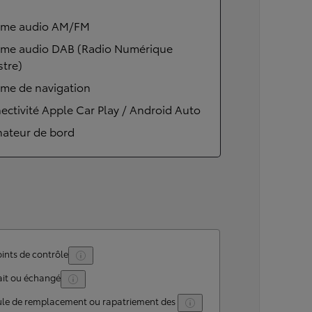
ème audio AM/FM
ème audio DAB (Radio Numérique
stre)
ème de navigation
ctivité Apple Car Play / Android Auto
nateur de bord
ints de contrôle
ait ou échangé
ule de remplacement ou rapatriement des