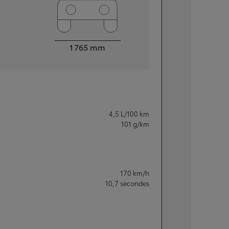
Largeur
1 765
mm
4,5
L/100 km
101
g/km
170
km/h
10,7
secondes