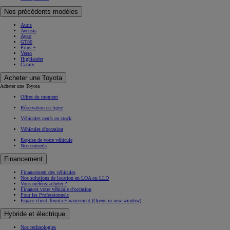
Nos précédents modèles
Auris
Avensis
Aygo
GT86
Prius +
Verso
Highlander
Camry
Acheter une Toyota
Acheter une Toyota
Offres du moment
Réservation en ligne
Véhicules neufs en stock
Véhicules d'occasion
Reprise de votre véhicule
Nos conseils
Financement
Financement des véhicules
Nos solutions de location en LOA ou LLD
Vous préférez acheter ?
Financez votre véhicule d'occasion
Pour les Professionnels
Espace client Toyota Financement
(Opens in new window)
Hybride et électrique
Nos technologies