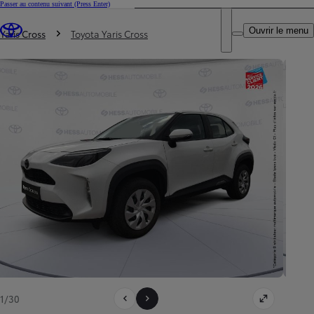
Passer au contenu suivant
(Press Enter)
DEALER NAME
Vous êtes ici
:
Ouvrir le menu
Trouvez un partenaire Toyota
Yaris Cross
Toyota Yaris Cross
1/30