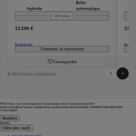
Boîte
Hybride
automatique
Voir plus
23 390 €
23 19
En savoir plus
En savoir
Contactez la concession
Sauvegardez
8 Véhicules similaires
POST https://usc-webcomponents.toyota-europe.com/v1/used-stock-cars/fr/fr?
brand=toyota&uscContext=used&uscEnv=production&vehicleForSaleId=33469b63-946a-4850-8ea5-
7373675509f1
Modèles
Modèles
Véhicules neufs
Tous les véhicules neufs