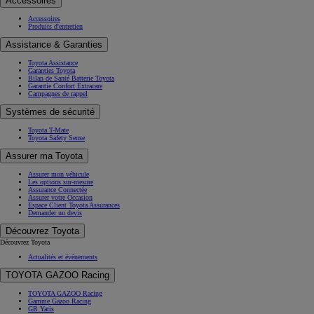
Accessoires
Accessoires
Produits d'entretien
Assistance & Garanties
Toyota Assistance
Garanties Toyota
Bilan de Santé Batterie Toyota
Garantie Confort Extracare
Campagnes de rappel
Systèmes de sécurité
Toyota T-Mate
Toyota Safety Sense
Assurer ma Toyota
Assurer mon véhicule
Les options sur-mesure
Assurance Connectée
Assurer votre Occasion
Espace Client Toyota Assurances
Demander un devis
Découvrez Toyota
Découvrez Toyota
Actualités et évènements
TOYOTA GAZOO Racing
TOYOTA GAZOO Racing
Gamme Gazoo Racing
GR Yaris