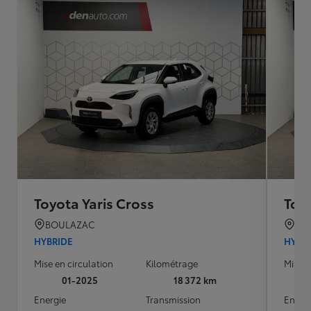
Toyota Yaris Cross
Toyo
BOULAZAC
BO
HYBRIDE
HYBR
Mise en circulation
Kilométrage
Mise e
01-2025
18 372 km
Energie
Transmission
Energ