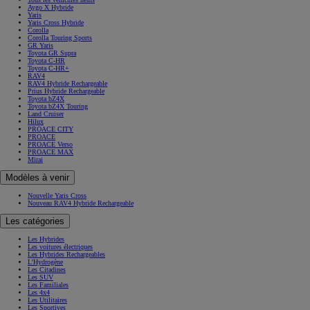
Aygo X Hybride
Yaris
Yaris Cross Hybride
Corolla
Corolla Touring Sports
GR Yaris
Toyota GR Supra
Toyota C-HR
Toyota C-HR+
RAV4
RAV4 Hybride Rechargeable
Prius Hybride Rechargeable
Toyota bZ4X
Toyota bZ4X Touring
Land Cruiser
Hilux
PROACE CITY
PROACE
PROACE Verso
PROACE MAX
Mirai
Modèles à venir
Nouvelle Yaris Cross
Nouveau RAV4 Hybride Rechargeable
Les catégories
Les Hybrides
Les voitures électriques
Les Hybrides Rechargeables
L'Hydrogène
Les Citadines
Les SUV
Les Familiales
Les 4x4
Les Utilitaires
Les Sportives