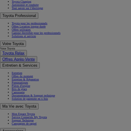
Toyota Charging
Autonomie et conduite
Tout savoir sur l’électrique
Toyota Professional
Toyota pour les professionnels
Offres Location longue durée
Offres utilitaires
Gamme électrifiée pour les professionnels
Solutions et services
Votre Toyota
Votre Toyota
Toyota Relax
Offres Après-Vente
Entretien & Services
Entretien
Offres du moment
Entretien & Réparation
Pneumatiques
Pièces d'origine
Bris de glace
Carrosserie
Documentation & Support technique
Solution de paiement en x fois
Ma Vie avec Toyota
Mon Espace Toyota
Service Connectés My Toyota
Support Technique
Campagnes de rappel