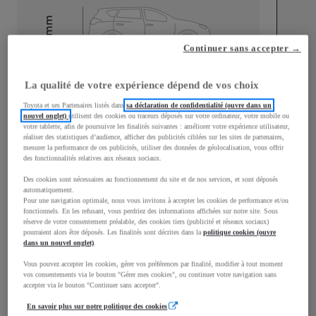
mm
1 595
Hauteur
Continuer sans accepter →
La qualité de votre expérience dépend de vos choix
Longueur
4 197
mm
Toyota et ses Partenaires listés dans
sa déclaration de confidentialité (ouvre dans un
nouvel onglet)
utilisent des cookies ou traceurs déposés sur votre ordinateur, votre mobile ou
votre tablette, afin de poursuivre les finalités suivantes : améliorer votre expérience utilisateur,
réaliser des statistiques d’audience, afficher des publicités ciblées sur les sites de partenaires,
mesurer la performance de ces publicités, utiliser des données de géolocalisation, vous offrir
des fonctionnalités relatives aux réseaux sociaux.
Des cookies sont nécessaires au fonctionnement du site et de nos services, et sont déposés
Largeur
1 765
mm
automatiquement.
Pour une navigation optimale, nous vous invitons à accepter les cookies de performance et/ou
fonctionnels. En les refusant, vous perdriez des informations affichées sur notre site. Sous
réserve de votre consentement préalable, des cookies tiers (publicité et réseaux sociaux)
pourraient alors être déposés. Les finalités sont décrites dans la
politique cookies (ouvre
dans un nouvel onglet)
.
Consommation mixte
Vous pouvez accepter les cookies, gérer vos préférences par finalité, modifier à tout moment
vos consentements via le bouton "Gérer mes cookies", ou continuer votre navigation sans
Émissions CO2
101
g/km
accepter via le bouton "Continuer sans accepter".
En savoir plus sur notre politique des cookies