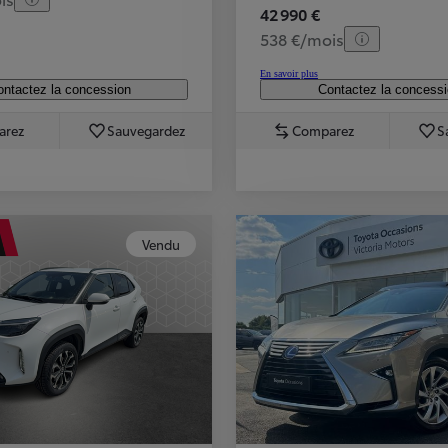
42 990 €
538 €/mois
En savoir plus
ntactez la concession
Contactez la concess
arez
Sauvegardez
Comparez
S
Vendu