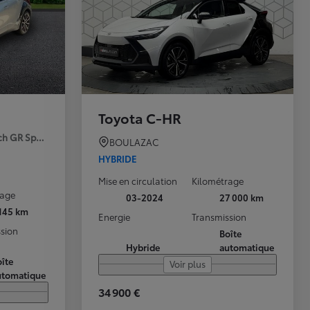
Toyota C-HR
ch GR Sport Premiere MY25
BOULAZAC
HYBRIDE
Mise en circulation
Kilométrage
rage
03-2024
27 000 km
 145 km
Energie
Transmission
sion
Boîte
Hybride
automatique
îte
Voir plus
utomatique
34 900 €