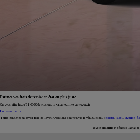
À partir de 19 700 €
Nouvelle Yaris Cross
HYBRIDE
Disponible prochainement
Estimez vos frais de remise en état au plus juste
On vous offre jusqu'à 1 000€ de plus que la valeur estimée sur toyota.fr
Découvrez l'offre
Faites confiance au savoir-faire de Toyota Occasions pour trouver le véhicule idéal (
essence
,
diesel
,
hybride
,
éle
Toyota simplifie et sécurise l'achat d