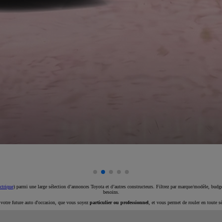
ctrique
) parmi une large sélection d’annonces Toyota et d’autres constructeurs. Filtrez par marque/modèle, budget
besoins.
e votre future auto d'occasion, que vous soyez
particulier ou professionnel
, et vous permet de rouler en toute s