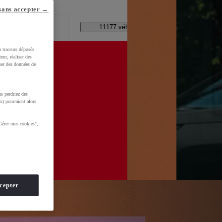
lle ?
sans accepter →
Code Postal / Concession
11177 véhicules disponibles
u traceurs déposés
eur, réaliser des
iser des données de
s perdriez des
x) pourraient alors
Gérer mes cookies",
cepter