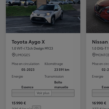
Toyota Aygo X
Nissan
1.0 VVT-i 72ch Design MY23
1.0 DIG-T 
LIMOGES
MONTCE
Mise en circulation
Kilométrage
Mise en cir
05-2023
23 591 km
02-2
Energie
Transmission
Energie
Boîte
Essence
manuelle
Esse
Voir plus
15 990 €
16 990 €
226 €/mois
277 €/mo