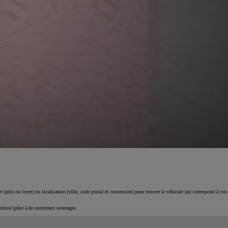
 (prix ou loyer) ou localisation (ville, code postal et concession) pour trouver le véhicule qui correspond à vos
érénité grâce à de nombreux avantages.