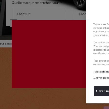
Quelle marque recherchez-vous ?
Quel modèle recherche
Marque
Modèle
Toyota et ses Pa
sur votre ordina
statistiques d’a
géolocalisation,
Des cookies son
POST https://usc-webcomponents.toyota-europe.com/v1/car-filter-header/fr/fr?carFilter=used&brand=toyota&
Pour une naviga
informations aff
être déposés. Le
Vous pouvez acc
ou continuer vot
En savoir plu
Lien vers les pa
Gérer m