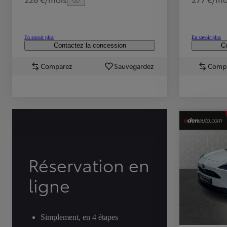
En savoir plus
En savoir plus
Contactez la concession
Co
Comparez
Sauvegardez
Comp
TOYOTA C-HR
HYBRIDE OU HYBRIDE RECHARGEABLE
Disponible rapidement
Réservation en
ligne
Simplement, en 4 étapes