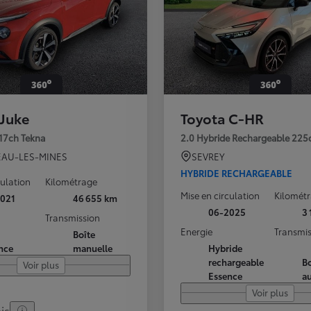
 Juke
Toyota C-HR
117ch Tekna
2.0 Hybride Rechargeable 225
AU-LES-MINES
SEVREY
HYBRIDE RECHARGEABLE
culation
Kilométrage
Mise en circulation
Kilomét
021
46 655 km
06-2025
3
Transmission
Energie
Transmis
Boîte
nce
manuelle
Hybride
rechargeable
Bo
Voir plus
Essence
a
Voir plus
is