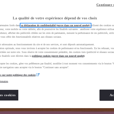
z-vous ?
Quel est votre budget ?
Dans quelle vi
Continuer 
Prix / Loyer
Ville / 
La qualité de votre expérience dépend de vos choix
rtenaires listés dans
sa déclaration de confidentialité (ouvre dans un nouvel onglet)
utilisent des cookies o
teur, votre mobile ou votre tablette, afin de poursuivre les finalités suivantes : améliorer votre expérience utilisat
udience, afficher des publicités ciblées sur les sites de partenaires, mesurer la performance de ces publicités, util
 vous offrir des fonctionnalités relatives aux réseaux sociaux.
t nécessaires au fonctionnement du site et de nos services, et sont déposés automatiquement.
uscEnv=production&useGlobalStore=true
tion optimale, nous vous invitons à accepter les cookies de performance et/ou fonctionnels. En les refusant, vou
ichées sur notre site. Sous réserve de votre consentement préalable, des cookies tiers (publicité et réseaux sociau
s finalités sont décrites dans la
politique cookies (ouvre dans un nouvel onglet)
.
epter les cookies, gérer vos préférences par finalité, modifier à tout moment vos consentements via le bouton "
re navigation sans accepter via le bouton "Continuer sans accepter".
s sur notre politique des cookies
rtenaires
es cookies
Ac