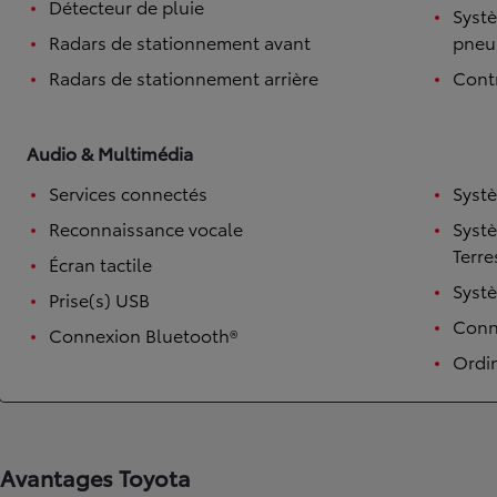
Détecteur de pluie
Systè
Radars de stationnement avant
pneu
Radars de stationnement arrière
Contr
Audio & Multimédia
Services connectés
Syst
Reconnaissance vocale
Syst
Terre
Écran tactile
TOYOTA C-HR
HYBRIDE OU HYBRIDE RECHARGEABLE
Syst
Prise(s) USB
Disponible rapidement
Conne
Connexion Bluetooth®
Ordi
Avantages Toyota