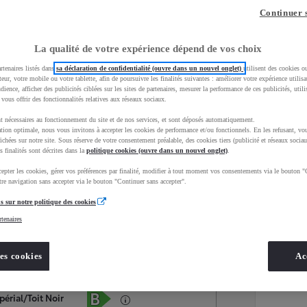
Continuer 
La qualité de votre expérience dépend de vos choix
rtenaires listés dans
sa déclaration de confidentialité (ouvre dans un nouvel onglet)
utilisent des cookies o
teur, votre mobile ou votre tablette, afin de poursuivre les finalités suivantes : améliorer votre expérience utilisat
udience, afficher des publicités ciblées sur les sites de partenaires, mesurer la performance de ces publicités, util
 vous offrir des fonctionnalités relatives aux réseaux sociaux.
t nécessaires au fonctionnement du site et de nos services, et sont déposés automatiquement.
tion optimale, nous vous invitons à accepter les cookies de performance et/ou fonctionnels. En les refusant, vou
ichées sur notre site. Sous réserve de votre consentement préalable, des cookies tiers (publicité et réseaux sociau
s finalités sont décrites dans la
politique cookies (ouvre dans un nouvel onglet)
.
epter les cookies, gérer vos préférences par finalité, modifier à tout moment vos consentements via le bouton "
Services
Concession
re navigation sans accepter via le bouton "Continuer sans accepter".
s sur notre politique des cookies
rtenaires
Energie
oyota Occasions
Hybride Essence
es cookies
Ac
Étiquette énergétique
érial/Toit Noir