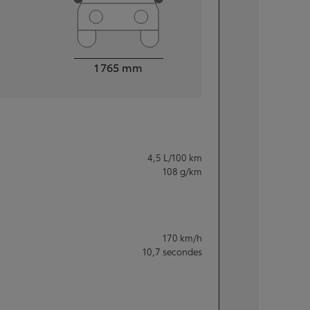
Largeur
1 765
mm
4,5
L/100 km
108
g/km
170
km/h
10,7
secondes