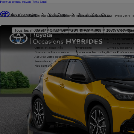
Passer au contenu suivant
(Press Enter)
Vous êtes ici
:
Véhicules d'occasion
Yaris Cross
Toyota Yaris Cross
Véhicules neufs
Véhicules d'occasion
Hybride et électrique
Acheter une Toyota
Votre T
Nos voitures d'occasion
Toutes les motorisations
Reprise de votre voiture
Toyota 
Tous les modèles
Citadines
SUV & Familiales
100% électriqu
Avantages Toyota Occasions
Hybride
Offres du moment
Offres 
Nouvelle Aygo X
Réservez en ligne
Hybride Rechargeable
Offres Particuliers
Entrete
HYBRIDE
Livraison près de chez vous
100% Électrique
Offres Après-vente
Offres et actualités
Hydrogène
Offres Occasions
Financez votre occasion
Toutes nos technologies
Offres Professionn
Assurez votre occasion
Accesso
Revendez votre véhicule cash
Boutiqu
Nos conseils
Ma vie 