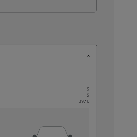
5
5
397
L