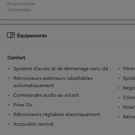
Roues motrices
Transmission
À partir de 19 700 €
Nouvelle Yaris Cross
HYBRIDE
Disponible prochainement
Équipements
Confort
Système d'accès et de démarrage sans clé
Vitre
Rétroviseurs extérieurs rabattables
Syst
automatiquement
Régl
Commandes audio au volant
Clim
Prise 12v
Volan
Rétroviseurs réglables électriquement
Rétro
Accoudoir central