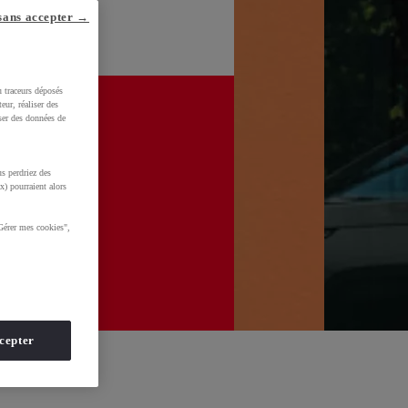
sans accepter →
u traceurs déposés
eur, réaliser des
iser des données de
s perdriez des
x) pourraient alors
Gérer mes cookies",
cepter