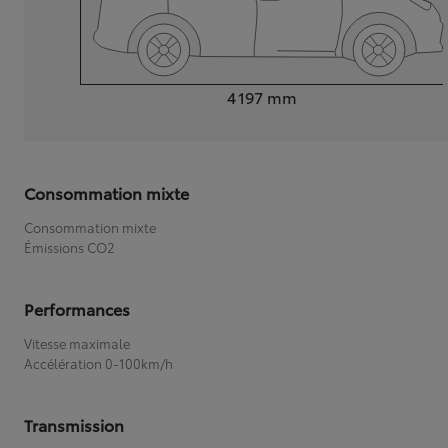
Longueur
4 197
mm
Consommation mixte
Consommation mixte
Émissions CO2
Performances
Vitesse maximale
Accélération 0-100km/h
Transmission