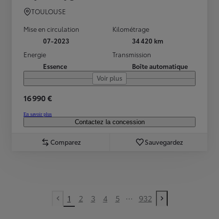
TOULOUSE
Mise en circulation
Kilométrage
07-2023
34 420 km
Energie
Transmission
Essence
Boîte automatique
Voir plus
16 990 €
En savoir plus
Contactez la concession
Comparez
Sauvegardez
...
1
2
3
4
5
932
Previous page
Next page