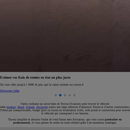
Réservez en ligne votre occasion pour 1€ seulement
Réservez en ligne
Faites confiance au savoir-faire de Toyota Occasions pour trouver le véhicule
idéal (
essence
,
diesel
,
hybride
,
électrique
) parmi une large sélection d’annonces Toyota et d’autres constructeurs.
Filtrez par marque/modèle, budget (prix ou loyer) ou localisation (ville, code postal et concession) pour trouver
le véhicule qui correspond à vos besoins.
Toyota simplifie et sécurise l'achat de votre future auto d'occasion, que vous soyez
particulier ou
professionnel
, et vous permet de rouler en toute sérénité grâce à de nombreux avantages.