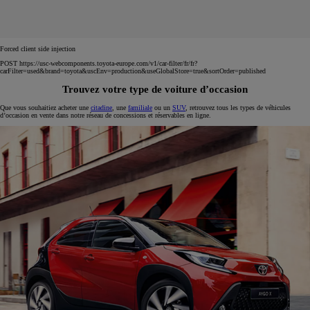
Forced client side injection
POST https://usc-webcomponents.toyota-europe.com/v1/car-filter/fr/fr?
carFilter=used&brand=toyota&uscEnv=production&useGlobalStore=true&sortOrder=published
Trouvez votre type de voiture d’occasion
Que vous souhaitiez acheter une
citadine
, une
familiale
ou un
SUV
, retrouvez tous les types de véhicules
d’occasion en vente dans notre réseau de concessions et réservables en ligne.