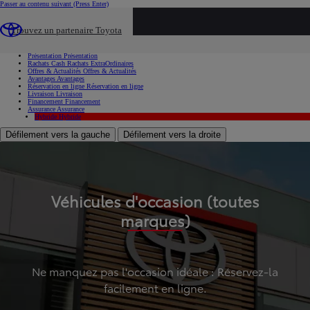
Passer au contenu suivant
(Press Enter)
...
Trouvez un partenaire Toyota
Voiture d'occasion
Présentation
Présentation
Rachats Cash
Rachats ExtraOrdinaires
Offres & Actualités
Offres & Actualités
Avantages
Avantages
Réservation en ligne
Réservation en ligne
Livraison
Livraison
Financement
Financement
Assurance
Assurance
Hybride
Hybride
Défilement vers la gauche
Défilement vers la droite
Véhicules d'occasion (toutes
marques)
Ne manquez pas l'occasion idéale : Réservez-la
facilement en ligne.