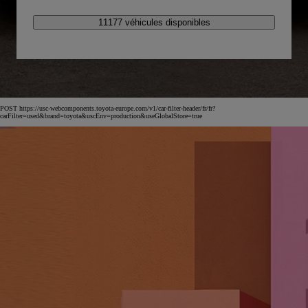
11177 véhicules disponibles
POST https://usc-webcomponents.toyota-europe.com/v1/car-filter-header/fr/fr?
carFilter=used&brand=toyota&uscEnv=production&useGlobalStore=true