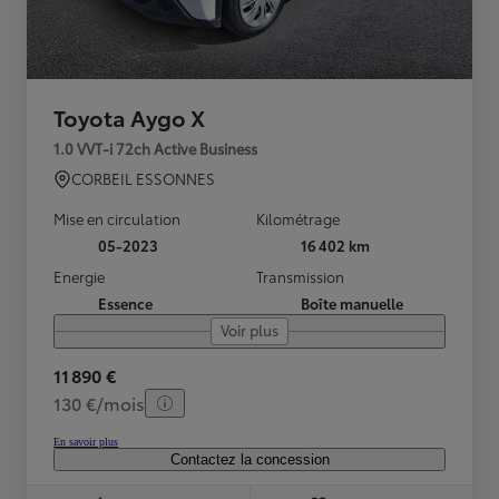
Toyota Aygo X
1.0 VVT-i 72ch Active Business
CORBEIL ESSONNES
Mise en circulation
Kilométrage
05-2023
16 402 km
Energie
Transmission
Essence
Boîte manuelle
Voir plus
11 890 €
130 €/mois
En savoir plus
Contactez la concession