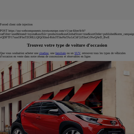
Forced client side injection
POST https://usc-webcomponents.toyota-europe.com/v1/car-filter/fr/fr?
carFilter=used&brand=toyota&uscEnv=production&useGlobalStore=true&sortOrder=published&utm
vQDFTF17snsOFbnTZOHLLQlQtXfmd-Rdo3T5keNnTAs1zChF2zTihoCtNwQAvD_BwE
Trouvez votre type de voiture d’occasion
Que vous souhaitiez acheter une
citadine
, une
familiale
ou un
SUV
, retrouvez tous les types de véhicules
d’occasion en vente dans notre réseau de concessions et réservables en ligne.