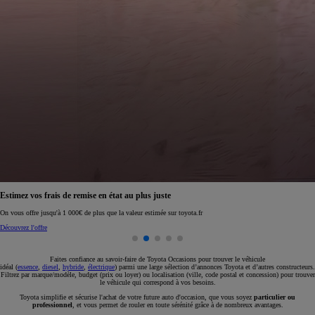
Réservez en ligne votre occasion pour 1€ seulement
Réservez en ligne
Faites confiance au savoir-faire de Toyota Occasions pour trouver le véhicule
idéal (
essence
,
diesel
,
hybride
,
électrique
) parmi une large sélection d’annonces Toyota et d’autres constructeurs.
Filtrez par marque/modèle, budget (prix ou loyer) ou localisation (ville, code postal et concession) pour trouver
le véhicule qui correspond à vos besoins.
Toyota simplifie et sécurise l'achat de votre future auto d'occasion, que vous soyez
particulier ou
professionnel
, et vous permet de rouler en toute sérénité grâce à de nombreux avantages.