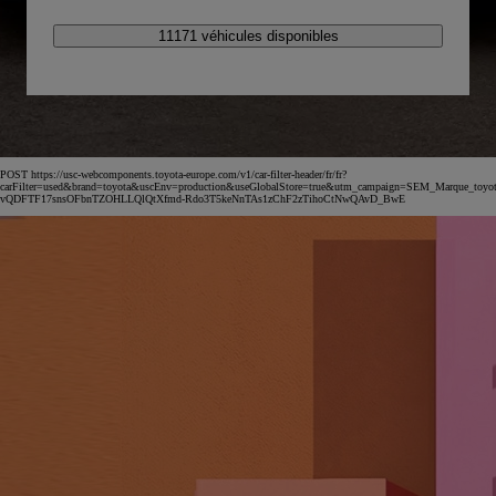
11171 véhicules disponibles
POST https://usc-webcomponents.toyota-europe.com/v1/car-filter-header/fr/fr?
carFilter=used&brand=toyota&uscEnv=production&useGlobalStore=true&utm_campaign=SEM_Marqu
vQDFTF17snsOFbnTZOHLLQlQtXfmd-Rdo3T5keNnTAs1zChF2zTihoCtNwQAvD_BwE