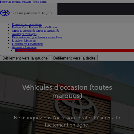
Passer au contenu suivant
(Press Enter)
...
Trouvez un partenaire Toyota
Voiture d'occasion
Présentation
Présentation
Rachats Cash
Rachats ExtraOrdinaires
Offres & Actualités
Offres & Actualités
Avantages
Avantages
Réservation en ligne
Réservation en ligne
Livraison
Livraison
Financement
Financement
Assurance
Assurance
Hybride
Hybride
Défilement vers la gauche
Défilement vers la droite
Véhicules d'occasion (toutes
marques)
Ne manquez pas l'occasion idéale : Réservez-la
facilement en ligne.