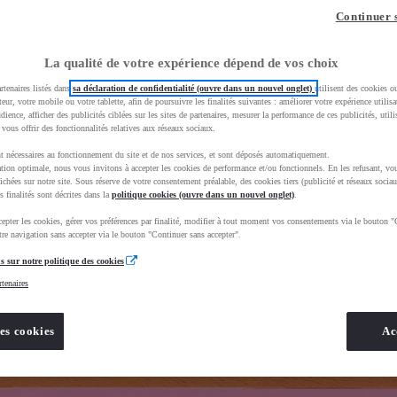
z-vous ?
Quel est votre budget ?
Dans quelle vi
Continuer 
Prix / Loyer
Ville / 
La qualité de votre expérience dépend de vos choix
rtenaires listés dans
sa déclaration de confidentialité (ouvre dans un nouvel onglet)
utilisent des cookies o
teur, votre mobile ou votre tablette, afin de poursuivre les finalités suivantes : améliorer votre expérience utilisat
udience, afficher des publicités ciblées sur les sites de partenaires, mesurer la performance de ces publicités, util
 vous offrir des fonctionnalités relatives aux réseaux sociaux.
t nécessaires au fonctionnement du site et de nos services, et sont déposés automatiquement.
ta&uscEnv=production&useGlobalStore=true&vehicules%2Fsogida-marmande=
tion optimale, nous vous invitons à accepter les cookies de performance et/ou fonctionnels. En les refusant, vou
ichées sur notre site. Sous réserve de votre consentement préalable, des cookies tiers (publicité et réseaux sociau
s finalités sont décrites dans la
politique cookies (ouvre dans un nouvel onglet)
.
epter les cookies, gérer vos préférences par finalité, modifier à tout moment vos consentements via le bouton "
re navigation sans accepter via le bouton "Continuer sans accepter".
s sur notre politique des cookies
rtenaires
es cookies
Ac