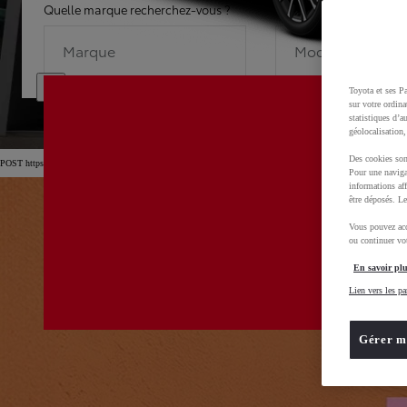
Quelle marque recherchez-vous ?
Quel modèle recherche
Marque
Modèle
Toyota et ses Pa
sur votre ordina
statistiques d’a
géolocalisation,
Des cookies son
POST https://usc-webcomponents.toyota-europe.com/v1/car-filter-header/fr/fr?carFilter=used&brand=toyo
Pour une naviga
informations aff
être déposés. Le
Vous pouvez acc
ou continuer vot
En savoir plu
Lien vers les pa
Gérer m