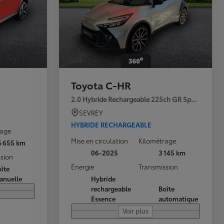
Toyota C-HR
2.0 Hybride Rechargeable 225ch GR Sport Premi
SEVREY
HYBRIDE RECHARGEABLE
rage
Mise en circulation
Kilométrage
6 655 km
06-2025
3 145 km
sion
Energie
Transmission
îte
anuelle
Hybride
rechargeable
Boîte
Essence
automatique
Voir plus