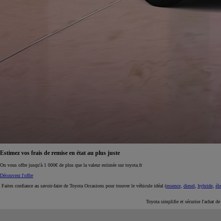
À partir de 19 700 €
Nouvelle Yaris Cross
HYBRIDE
Disponible prochainement
Estimez vos frais de remise en état au plus juste
On vous offre jusqu'à 1 000€ de plus que la valeur estimée sur toyota.fr
Découvrez l'offre
Faites confiance au savoir-faire de Toyota Occasions pour trouver le véhicule idéal (
essence
,
diesel
,
hybride
,
éle
Toyota simplifie et sécurise l'achat d