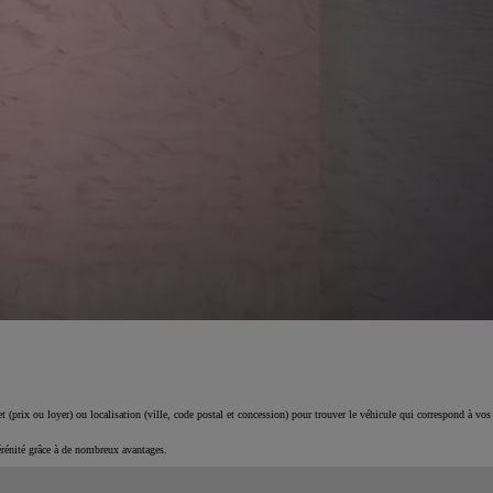
 (prix ou loyer) ou localisation (ville, code postal et concession) pour trouver le véhicule qui correspond à vos
érénité grâce à de nombreux avantages.