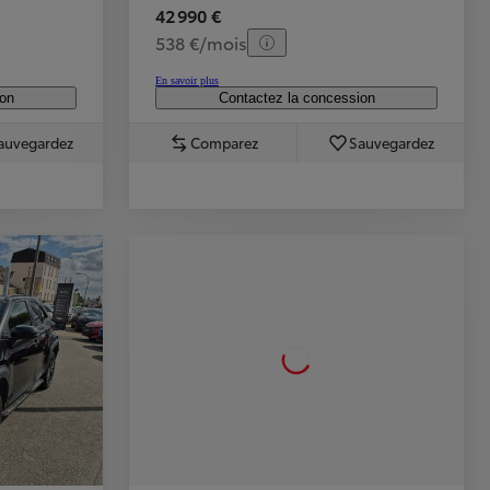
42 990 €
538 €/mois
En savoir plus
ion
Contactez la concession
auvegardez
Comparez
Sauvegardez