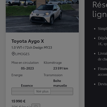
Rés
lig
Simpl
Dépôt
Toyota Aygo X
1€, s
1.0 VVT-i 72ch Design MY23
Livra
LIMOGES
de ch
Mise en circulation
Kilométrage
05-2023
23 591 km
Finan
accor
Energie
Transmission
Boîte
Devis
Essence
manuelle
Voir plus
15 990 €
226 €/mois