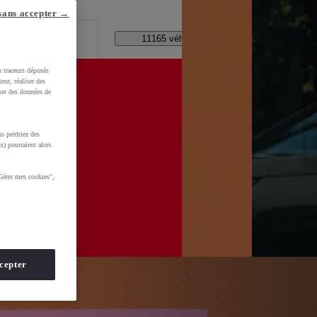
lle ?
sans accepter →
Code Postal / Concession
11165 véhicules disponibles
u traceurs déposés
eur, réaliser des
iser des données de
s perdriez des
x) pourraient alors
Gérer mes cookies",
cepter