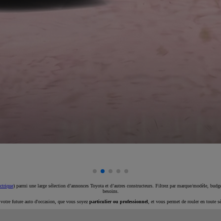
ctrique
) parmi une large sélection d’annonces Toyota et d’autres constructeurs. Filtrez par marque/modèle, budget
besoins.
e votre future auto d'occasion, que vous soyez
particulier ou professionnel
, et vous permet de rouler en toute s