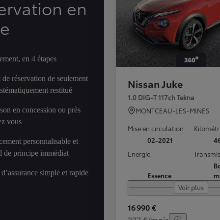
ervation en
ne
ement, en 4 étapes
 de réservation de seulement
Nissan Juke
ystématiquement restitué
1.0 DIG-T 117ch Tekna
ison en concession ou près
MONTCEAU-LES-MINES
ez vous
Mise en circulation
Kilomét
02-2021
4
cement personnalisable et
d de principe immédiat
Energie
Transmis
Bo
 d’assurance simple et rapide
Essence
m
Voir plus
16 990 €
277 €/mois