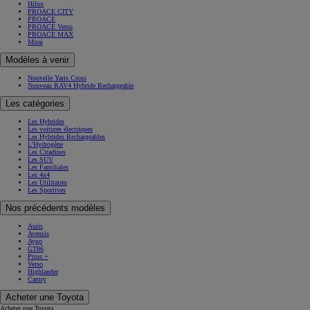
Hilux
PROACE CITY
PROACE
PROACE Verso
PROACE MAX
Mirai
Modèles à venir
Nouvelle Yaris Cross
Nouveau RAV4 Hybride Rechargeable
Les catégories
Les Hybrides
Les voitures électriques
Les Hybrides Rechargeables
L'Hydrogène
Les Citadines
Les SUV
Les Familiales
Les 4x4
Les Utilitaires
Les Sportives
Nos précédents modèles
Auris
Avensis
Aygo
GT86
Prius +
Verso
Highlander
Camry
Acheter une Toyota
Acheter une Toyota