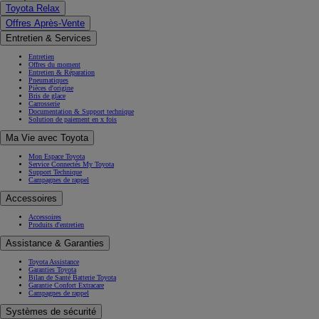
Toyota Relax
Offres Après-Vente
Entretien & Services
Entretien
Offres du moment
Entretien & Réparation
Pneumatiques
Pièces d'origine
Bris de glace
Carrosserie
Documentation & Support technique
Solution de paiement en x fois
Ma Vie avec Toyota
Mon Espace Toyota
Service Connectés My Toyota
Support Technique
Campagnes de rappel
Accessoires
Accessoires
Produits d'entretien
Assistance & Garanties
Toyota Assistance
Garanties Toyota
Bilan de Santé Batterie Toyota
Garantie Confort Extracare
Campagnes de rappel
Systèmes de sécurité