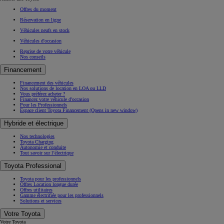
Offres du moment
Réservation en ligne
Véhicules neufs en stock
Véhicules d'occasion
Reprise de votre véhicule
Nos conseils
Financement
Financement des véhicules
Nos solutions de location en LOA ou LLD
Vous préférez acheter ?
Financez votre véhicule d'occasion
Pour les Professionnels
Espace client Toyota Financement
(Opens in new window)
Hybride et électrique
Nos technologies
Toyota Charging
Autonomie et conduite
Tout savoir sur l’électrique
Toyota Professional
Toyota pour les professionnels
Offres Location longue durée
Offres utilitaires
Gamme électrifiée pour les professionnels
Solutions et services
Votre Toyota
Votre Toyota