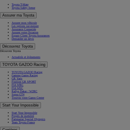
Toyota T-Mate
Toyota Safety Sense
Assurer ma Toyota
Assurer mon véhicule
Les options sur-mesure
Assurance Connectée
Assurer votre Occasion
Espace Client Toyota Assurances
Demander un devis
Découvrez Toyota
Découvrez Toyota
Actualités et évènements
TOYOTA GAZOO Racing
TOYOTA GAZOO Racing
Gamme Gazoo Racing
GR Yaris
Finition GR SPORT
FIA WRC
FIA WEC
Rallye Dakar / W2RC
Supra GT4
Trouvez votre Gazoo Center
Start Your Impossible
Start Your Impossible
Projets de mobilité
Partenariat Special Olympics
Team Toyota France
Carrières