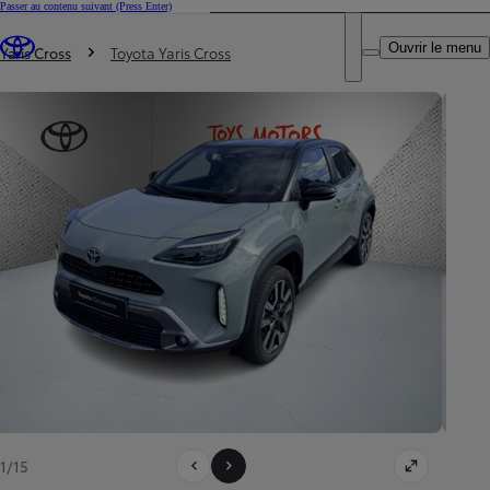
Passer au contenu suivant
(Press Enter)
DEALER NAME
Vous êtes ici
:
Ouvrir le menu
Trouvez un partenaire Toyota
Yaris Cross
Toyota Yaris Cross
1/15