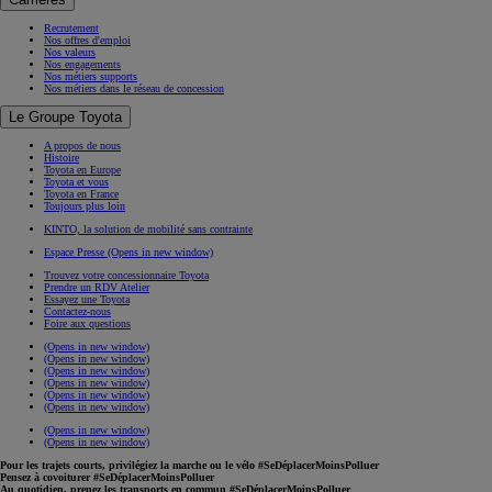
Recrutement
Nos offres d'emploi
Nos valeurs
Nos engagements
Nos métiers supports
Nos métiers dans le réseau de concession
Le Groupe Toyota
A propos de nous
Histoire
Toyota en Europe
Toyota et vous
Toyota en France
Toujours plus loin
KINTO, la solution de mobilité sans contrainte
Espace Presse
(Opens in new window)
Trouvez votre concessionnaire Toyota
Prendre un RDV Atelier
Essayez une Toyota
Contactez-nous
Foire aux questions
(Opens in new window)
(Opens in new window)
(Opens in new window)
(Opens in new window)
(Opens in new window)
(Opens in new window)
(Opens in new window)
(Opens in new window)
Pour les trajets courts, privilégiez la marche ou le vélo #SeDéplacerMoinsPolluer
Pensez à covoiturer #SeDéplacerMoinsPolluer
Au quotidien, prenez les transports en commun #SeDéplacerMoinsPolluer