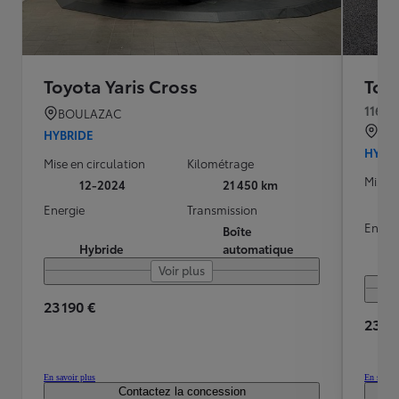
Toyota Yaris Cross
Toyo
116h 
BOULAZAC
QU
HYBRIDE
HYBR
Mise en circulation
Kilométrage
Mise e
12-2024
21 450 km
Energie
Transmission
Energ
Boîte
Hybride
automatique
Voir plus
23 190 €
23 49
En savoir plus
En savoir
Contactez la concession