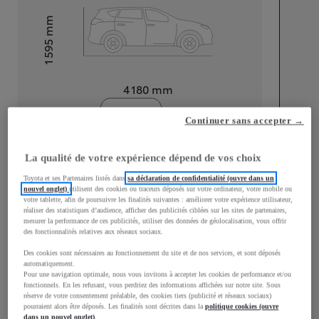
mm
1 595
Hauteur
Longueur
4 180
mm
Continuer sans accepter →
La qualité de votre expérience dépend de vos choix
Toyota et ses Partenaires listés dans
sa déclaration de confidentialité (ouvre dans un
Largeur
1 765
mm
nouvel onglet)
utilisent des cookies ou traceurs déposés sur votre ordinateur, votre mobile ou
votre tablette, afin de poursuivre les finalités suivantes : améliorer votre expérience utilisateur,
réaliser des statistiques d’audience, afficher des publicités ciblées sur les sites de partenaires,
mesurer la performance de ces publicités, utiliser des données de géolocalisation, vous offrir
des fonctionnalités relatives aux réseaux sociaux.
Des cookies sont nécessaires au fonctionnement du site et de nos services, et sont déposés
Consommation mixte
automatiquement.
Pour une navigation optimale, nous vous invitons à accepter les cookies de performance et/ou
Consommation mixte
4,5
L/100 km
fonctionnels. En les refusant, vous perdriez des informations affichées sur notre site. Sous
réserve de votre consentement préalable, des cookies tiers (publicité et réseaux sociaux)
Émissions CO2
105
g/km
pourraient alors être déposés. Les finalités sont décrites dans la
politique cookies (ouvre
dans un nouvel onglet)
.