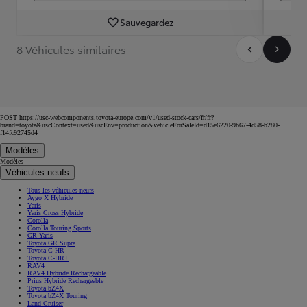
Sauvegardez
8 Véhicules similaires
POST https://usc-webcomponents.toyota-europe.com/v1/used-stock-cars/fr/fr?
brand=toyota&uscContext=used&uscEnv=production&vehicleForSaleId=d15e6220-9b67-4d58-b280-
f14fc92745d4
Modèles
Modèles
Véhicules neufs
Tous les véhicules neufs
Aygo X Hybride
Yaris
Yaris Cross Hybride
Corolla
Corolla Touring Sports
GR Yaris
Toyota GR Supra
Toyota C-HR
Toyota C-HR+
RAV4
RAV4 Hybride Rechargeable
Prius Hybride Rechargeable
Toyota bZ4X
Toyota bZ4X Touring
Land Cruiser