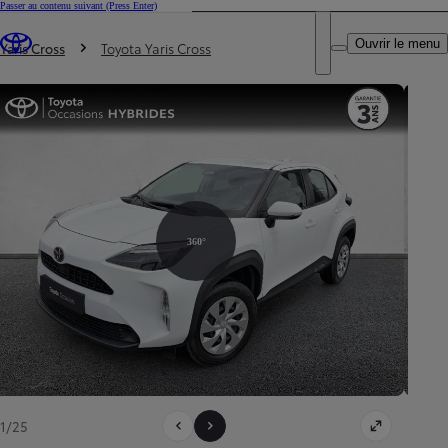
Passer au contenu suivant
(Press Enter)
DEALER NAME
Vous êtes ici
:
Ouvrir le menu
Trouvez un partenaire Toyota
Yaris Cross
Toyota Yaris Cross
360°
1/25