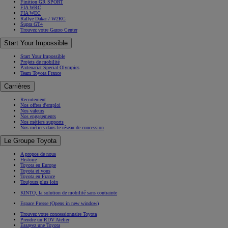
Finition GR SPORT
FIA WRC
FIA WEC
Rallye Dakar / W2RC
Supra GT4
Trouvez votre Gazoo Center
Start Your Impossible
Start Your Impossible
Projets de mobilité
Partenariat Special Olympics
Team Toyota France
Carrières
Recrutement
Nos offres d'emploi
Nos valeurs
Nos engagements
Nos métiers supports
Nos métiers dans le réseau de concession
Le Groupe Toyota
A propos de nous
Histoire
Toyota en Europe
Toyota et vous
Toyota en France
Toujours plus loin
KINTO, la solution de mobilité sans contrainte
Espace Presse
(Opens in new window)
Trouvez votre concessionnaire Toyota
Prendre un RDV Atelier
Essayez une Toyota