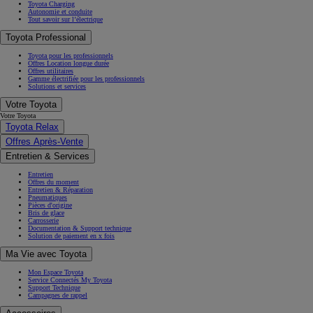
Toyota Charging
Autonomie et conduite
Tout savoir sur l’électrique
Toyota Professional
Toyota pour les professionnels
Offres Location longue durée
Offres utilitaires
Gamme électrifiée pour les professionnels
Solutions et services
Votre Toyota
Votre Toyota
Toyota Relax
Offres Après-Vente
Entretien & Services
Entretien
Offres du moment
Entretien & Réparation
Pneumatiques
Pièces d'origine
Bris de glace
Carrosserie
Documentation & Support technique
Solution de paiement en x fois
Ma Vie avec Toyota
Mon Espace Toyota
Service Connectés My Toyota
Support Technique
Campagnes de rappel