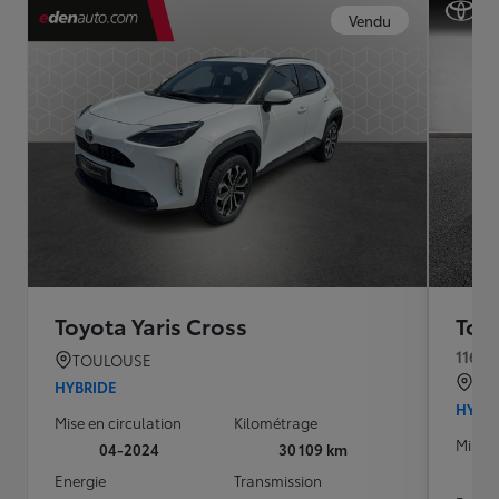
Vendu
Toyota Yaris Cross
Toyo
116h 
TOULOUSE
QU
HYBRIDE
HYBR
Mise en circulation
Kilométrage
Mise e
04-2024
30 109 km
Energie
Transmission