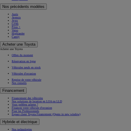
Nos précédents modèles
Auris
Avensis
Aygo
GT86
Prius +
Verso
Highlander
Camry
Acheter une Toyota
Acheter une Toyota
Offres du moment
Réservation en ligne
Véhicules neufs en stock
Véhicules d'occasion
Reprise de votre véhicule
Nos conseils
Financement
Financement des véhicules
Nos solutions de location en LOA ou LLD
Vous préférez acheter ?
Financez votre véhicule d'occasion
Pour les Professionnels
Espace client Toyota Financement
(Opens in new window)
Hybride et électrique
Nos technologies