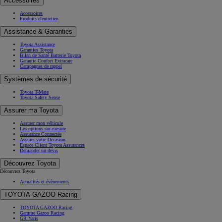
Accessoires
Accessoires
Produits d'entretien
Assistance & Garanties
Toyota Assistance
Garanties Toyota
Bilan de Santé Batterie Toyota
Garantie Confort Extracare
Campagnes de rappel
Systèmes de sécurité
Toyota T-Mate
Toyota Safety Sense
Assurer ma Toyota
Assurer mon véhicule
Les options sur-mesure
Assurance Connectée
Assurer votre Occasion
Espace Client Toyota Assurances
Demander un devis
Découvrez Toyota
Découvrez Toyota
Actualités et évènements
TOYOTA GAZOO Racing
TOYOTA GAZOO Racing
Gamme Gazoo Racing
GR Yaris