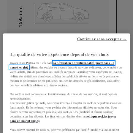
mm
1 595
Hauteur
Longueur
4 197
mm
Continuer sans accepter →
La qualité de votre expérience dépend de vos choix
Toyota et ses Partenaires listés dans
sa déclaration de confidentialité (ouvre dans un
nouvel onglet)
utilisent des cookies ou traceurs déposés sur votre ordinateur, votre mobile ou
votre tablette, afin de poursuivre les finalités suivantes : améliorer votre expérience utilisateur,
réaliser des statistiques d’audience, afficher des publicités ciblées sur les sites de partenaires,
Largeur
1 765
mm
mesurer la performance de ces publicités, utiliser des données de géolocalisation, vous offrir
des fonctionnalités relatives aux réseaux sociaux.
Des cookies sont nécessaires au fonctionnement du site et de nos services, et sont déposés
automatiquement.
Pour une navigation optimale, nous vous invitons à accepter les cookies de performance et/ou
Consommation mixte
fonctionnels. En les refusant, vous perdriez des informations affichées sur notre site. Sous
réserve de votre consentement préalable, des cookies tiers (publicité et réseaux sociaux)
pourraient alors être déposés. Les finalités sont décrites dans la
politique cookies (ouvre
Émissions CO2
101
g/km
dans un nouvel onglet)
.
Vous pouvez accepter les cookies, gérer vos préférences par finalité, modifier à tout moment