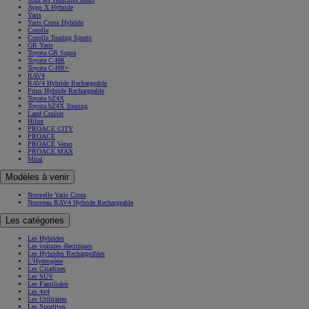
Aygo X Hybride
Yaris
Yaris Cross Hybride
Corolla
Corolla Touring Sports
GR Yaris
Toyota GR Supra
Toyota C-HR
Toyota C-HR+
RAV4
RAV4 Hybride Rechargeable
Prius Hybride Rechargeable
Toyota bZ4X
Toyota bZ4X Touring
Land Cruiser
Hilux
PROACE CITY
PROACE
PROACE Verso
PROACE MAX
Mirai
Modèles à venir
Nouvelle Yaris Cross
Nouveau RAV4 Hybride Rechargeable
Les catégories
Les Hybrides
Les voitures électriques
Les Hybrides Rechargeables
L'Hydrogène
Les Citadines
Les SUV
Les Familiales
Les 4x4
Les Utilitaires
Les Sportives