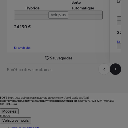
Energ
Boîte
Hybride
automatique
Voir plus
24 190 €
22 99
En savoir
En savoir plus
Sauvegardez
8 Véhicules similaires
POST https://usc-webcomponents.toyota-europe.com/v1/used-stock-cars/fr/fr?
brand=toyota&uscContext=used&uscEnv=production&vehicleForSaleId=e076732d-a2e7-40b9-af56-
bbb1304310aa
Modèles
Modèles
Véhicules neufs
Tous les véhicules neufs