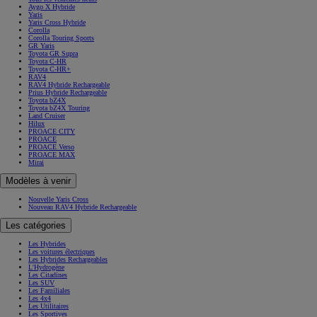
Aygo X Hybride
Yaris
Yaris Cross Hybride
Corolla
Corolla Touring Sports
GR Yaris
Toyota GR Supra
Toyota C-HR
Toyota C-HR+
RAV4
RAV4 Hybride Rechargeable
Prius Hybride Rechargeable
Toyota bZ4X
Toyota bZ4X Touring
Land Cruiser
Hilux
PROACE CITY
PROACE
PROACE Verso
PROACE MAX
Mirai
Modèles à venir
Nouvelle Yaris Cross
Nouveau RAV4 Hybride Rechargeable
Les catégories
Les Hybrides
Les voitures électriques
Les Hybrides Rechargeables
L'Hydrogène
Les Citadines
Les SUV
Les Familiales
Les 4x4
Les Utilitaires
Les Sportives