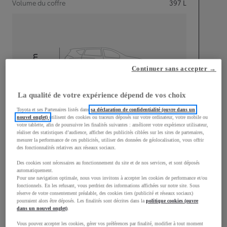
Volume du coffre
397
L
mm
Continuer sans accepter →
1 595
Hauteur
La qualité de votre expérience dépend de vos choix
Longueur
4 180
mm
Toyota et ses Partenaires listés dans
sa déclaration de confidentialité (ouvre dans un
nouvel onglet)
utilisent des cookies ou traceurs déposés sur votre ordinateur, votre mobile ou
votre tablette, afin de poursuivre les finalités suivantes : améliorer votre expérience utilisateur,
réaliser des statistiques d’audience, afficher des publicités ciblées sur les sites de partenaires,
mesurer la performance de ces publicités, utiliser des données de géolocalisation, vous offrir
des fonctionnalités relatives aux réseaux sociaux.
Des cookies sont nécessaires au fonctionnement du site et de nos services, et sont déposés
automatiquement.
Largeur
1 765
mm
Pour une navigation optimale, nous vous invitons à accepter les cookies de performance et/ou
fonctionnels. En les refusant, vous perdriez des informations affichées sur notre site. Sous
réserve de votre consentement préalable, des cookies tiers (publicité et réseaux sociaux)
pourraient alors être déposés. Les finalités sont décrites dans la
politique cookies (ouvre
dans un nouvel onglet)
.
Vous pouvez accepter les cookies, gérer vos préférences par finalité, modifier à tout moment