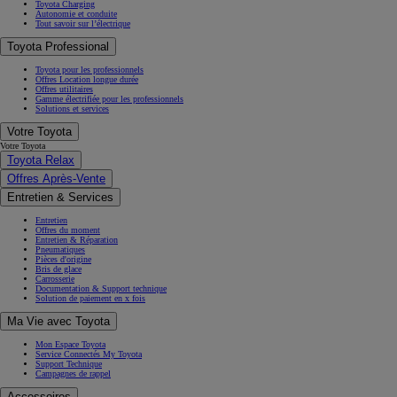
Toyota Charging
Autonomie et conduite
Tout savoir sur l’électrique
Toyota Professional
Toyota pour les professionnels
Offres Location longue durée
Offres utilitaires
Gamme électrifiée pour les professionnels
Solutions et services
Votre Toyota
Votre Toyota
Toyota Relax
Offres Après-Vente
Entretien & Services
Entretien
Offres du moment
Entretien & Réparation
Pneumatiques
Pièces d'origine
Bris de glace
Carrosserie
Documentation & Support technique
Solution de paiement en x fois
Ma Vie avec Toyota
Mon Espace Toyota
Service Connectés My Toyota
Support Technique
Campagnes de rappel
Accessoires