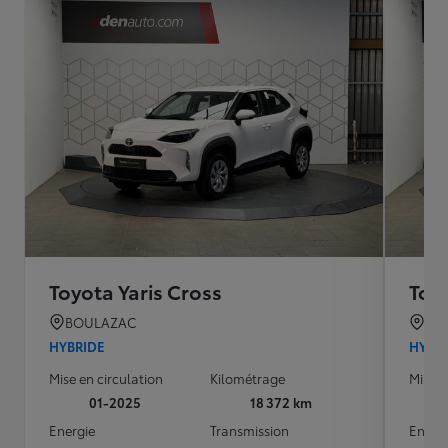
Toyota Yaris Cross
Toyo
BOULAZAC
BO
HYBRIDE
HYBR
Mise en circulation
Kilométrage
Mise e
01-2025
18 372 km
Energie
Transmission
Energ