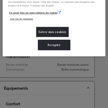
Consommation mixte
vos consentements via le bouton "Gérer mes cookies", ou continuer votre navigation sans
accepter via le bouton "Continuer sans accepter".
Consommation mixte
4,4
L/100 km
Émissions CO2
100
g/km
En savoir plus sur notre politique des cookies
Lien vers les partenaires
Performances
Gérer mes cookies
Vitesse maximale
170
km/h
Accélération 0-100km/h
11,2
secondes
Accepter
Transmission
Roues motrices
Roues motrices avant
Transmission
Boîte automatique
Équipements
Confort