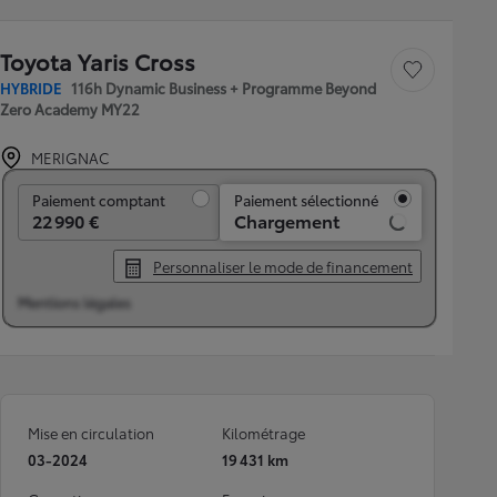
Toyota Yaris Cross
Sauvegarder le véh
HYBRIDE
116h Dynamic Business + Programme Beyond
Zero Academy MY22
MERIGNAC
Paiement comptant
Paiement comptant
Paiement sélectionné
22 990 €
Chargement
Personnaliser le mode de financement
Mentions légales
Mise en circulation
Kilométrage
03-2024
19 431 km