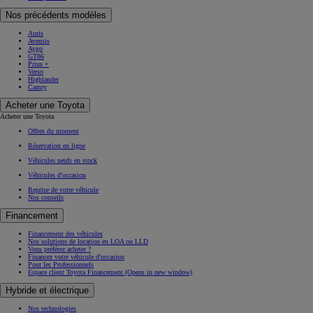
Nos précédents modèles
Auris
Avensis
Aygo
GT86
Prius +
Verso
Highlander
Camry
Acheter une Toyota
Acheter une Toyota
Offres du moment
Réservation en ligne
Véhicules neufs en stock
Véhicules d'occasion
Reprise de votre véhicule
Nos conseils
Financement
Financement des véhicules
Nos solutions de location en LOA ou LLD
Vous préférez acheter ?
Financez votre véhicule d'occasion
Pour les Professionnels
Espace client Toyota Financement
(Opens in new window)
Hybride et électrique
Nos technologies