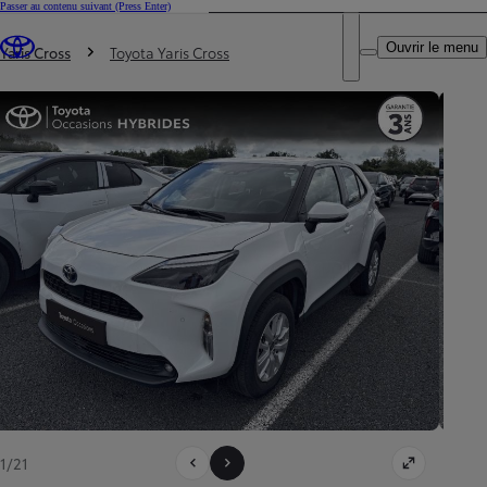
Passer au contenu suivant
(Press Enter)
DEALER NAME
Vous êtes ici
:
Ouvrir le menu
Trouvez un partenaire Toyota
Yaris Cross
Toyota Yaris Cross
1/21