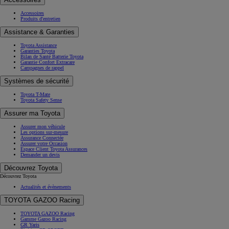
Accessoires
Produits d'entretien
Assistance & Garanties
Toyota Assistance
Garanties Toyota
Bilan de Santé Batterie Toyota
Garantie Confort Extracare
Campagnes de rappel
Systèmes de sécurité
Toyota T-Mate
Toyota Safety Sense
Assurer ma Toyota
Assurer mon véhicule
Les options sur-mesure
Assurance Connectée
Assurer votre Occasion
Espace Client Toyota Assurances
Demander un devis
Découvrez Toyota
Découvrez Toyota
Actualités et évènements
TOYOTA GAZOO Racing
TOYOTA GAZOO Racing
Gamme Gazoo Racing
GR Yaris