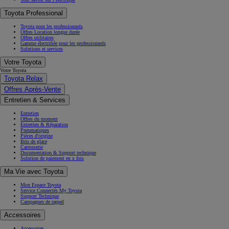
Toyota Professional
Toyota pour les professionnels
Offres Location longue durée
Offres utilitaires
Gamme électrifiée pour les professionnels
Solutions et services
Votre Toyota
Votre Toyota
Toyota Relax
Offres Après-Vente
Entretien & Services
Entretien
Offres du moment
Entretien & Réparation
Pneumatiques
Pièces d'origine
Bris de glace
Carrosserie
Documentation & Support technique
Solution de paiement en x fois
Ma Vie avec Toyota
Mon Espace Toyota
Service Connectés My Toyota
Support Technique
Campagnes de rappel
Accessoires
Accessoires