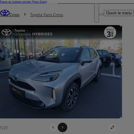
Passer au contenu suivant
(Press Enter)
DEALER NAME
Vous êtes ici
:
Ouvrir le menu
Trouvez un partenaire Toyota
Yaris Cross
Toyota Yaris Cross
1/21