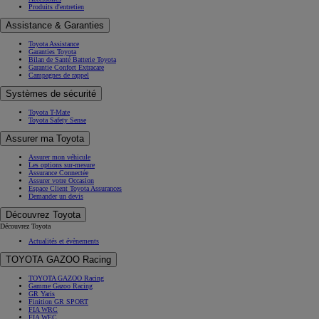
Produits d'entretien
Assistance & Garanties
Toyota Assistance
Garanties Toyota
Bilan de Santé Batterie Toyota
Garantie Confort Extracare
Campagnes de rappel
Systèmes de sécurité
Toyota T-Mate
Toyota Safety Sense
Assurer ma Toyota
Assurer mon véhicule
Les options sur-mesure
Assurance Connectée
Assurer votre Occasion
Espace Client Toyota Assurances
Demander un devis
Découvrez Toyota
Découvrez Toyota
Actualités et évènements
TOYOTA GAZOO Racing
TOYOTA GAZOO Racing
Gamme Gazoo Racing
GR Yaris
Finition GR SPORT
FIA WRC
FIA WEC