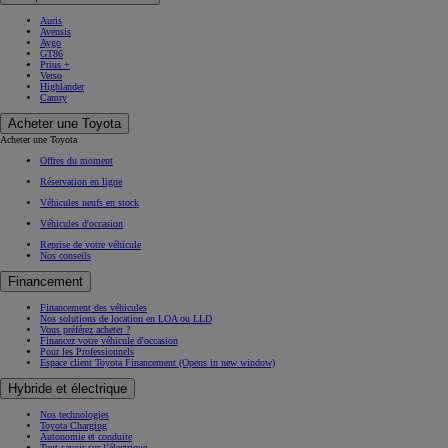
Auris
Avensis
Aygo
GT86
Prius +
Verso
Highlander
Camry
Acheter une Toyota
Acheter une Toyota
Offres du moment
Réservation en ligne
Véhicules neufs en stock
Véhicules d'occasion
Reprise de votre véhicule
Nos conseils
Financement
Financement des véhicules
Nos solutions de location en LOA ou LLD
Vous préférez acheter ?
Financez votre véhicule d'occasion
Pour les Professionnels
Espace client Toyota Financement
(Opens in new window)
Hybride et électrique
Nos technologies
Toyota Charging
Autonomie et conduite
Tout savoir sur l’électrique