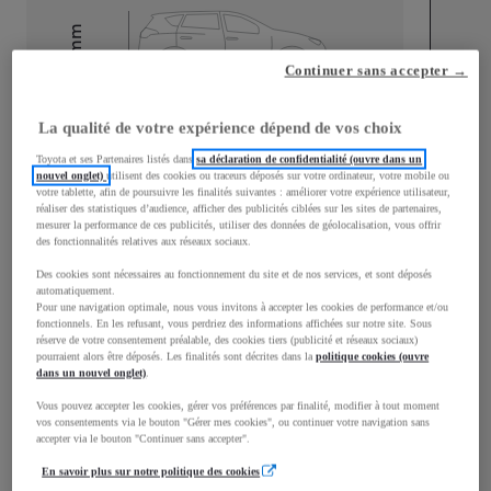
mm
1 595
Continuer sans accepter →
Hauteur
La qualité de votre expérience dépend de vos choix
Longueur
4 180
mm
Toyota et ses Partenaires listés dans
sa déclaration de confidentialité (ouvre dans un
nouvel onglet)
utilisent des cookies ou traceurs déposés sur votre ordinateur, votre mobile ou
votre tablette, afin de poursuivre les finalités suivantes : améliorer votre expérience utilisateur,
réaliser des statistiques d’audience, afficher des publicités ciblées sur les sites de partenaires,
mesurer la performance de ces publicités, utiliser des données de géolocalisation, vous offrir
des fonctionnalités relatives aux réseaux sociaux.
Des cookies sont nécessaires au fonctionnement du site et de nos services, et sont déposés
Largeur
1 765
mm
automatiquement.
Pour une navigation optimale, nous vous invitons à accepter les cookies de performance et/ou
fonctionnels. En les refusant, vous perdriez des informations affichées sur notre site. Sous
réserve de votre consentement préalable, des cookies tiers (publicité et réseaux sociaux)
pourraient alors être déposés. Les finalités sont décrites dans la
politique cookies (ouvre
dans un nouvel onglet)
.
Consommation mixte
Vous pouvez accepter les cookies, gérer vos préférences par finalité, modifier à tout moment
vos consentements via le bouton "Gérer mes cookies", ou continuer votre navigation sans
Consommation mixte
4,7
L/100 km
accepter via le bouton "Continuer sans accepter".
Émissions CO2
107
g/km
En savoir plus sur notre politique des cookies