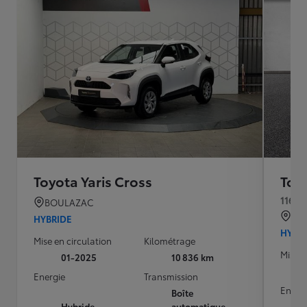
Toyota Yaris Cross
Toyo
116h 
BOULAZAC
QU
HYBRIDE
HYBR
Mise en circulation
Kilométrage
Mise e
01-2025
10 836 km
Energie
Transmission
Energ
Boîte
Hybride
automatique