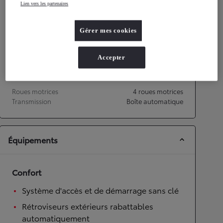
Lien vers les partenaires
Performances
Gérer mes cookies
Vitesse maximale
170
km/h
Accélération 0-100km/h
11,2
secondes
Accepter
Transmission
Roues motrices
4 roues motrices
Transmission
Boîte automatique
Équipements
Confort
Système d'accès et de démarrage sans clé
Rétroviseurs extérieurs rabattables
automatiquement