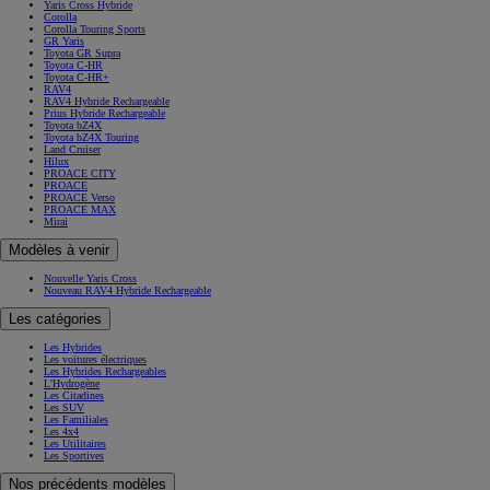
Yaris Cross Hybride
Corolla
Corolla Touring Sports
GR Yaris
Toyota GR Supra
Toyota C-HR
Toyota C-HR+
RAV4
RAV4 Hybride Rechargeable
Prius Hybride Rechargeable
Toyota bZ4X
Toyota bZ4X Touring
Land Cruiser
Hilux
PROACE CITY
PROACE
PROACE Verso
PROACE MAX
Mirai
Modèles à venir
Nouvelle Yaris Cross
Nouveau RAV4 Hybride Rechargeable
Les catégories
Les Hybrides
Les voitures électriques
Les Hybrides Rechargeables
L'Hydrogène
Les Citadines
Les SUV
Les Familiales
Les 4x4
Les Utilitaires
Les Sportives
Nos précédents modèles