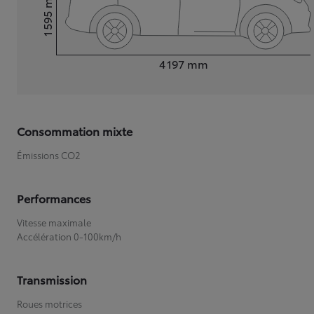
1 595
Hauteur
Longueur
4 197
mm
Consommation mixte
Émissions CO2
Performances
Vitesse maximale
Accélération 0-100km/h
Transmission
Roues motrices