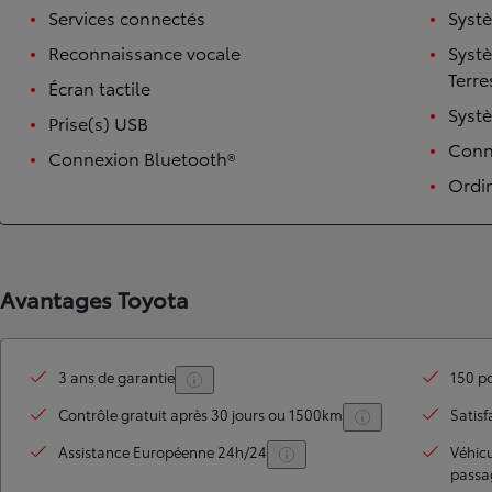
Services connectés
Syst
Reconnaissance vocale
Syst
Terre
Écran tactile
Syst
Prise(s) USB
Conne
Connexion Bluetooth®
Ordi
TOYOTA C-HR
HYBRIDE OU HYBRIDE RECHARGEABLE
Avantages Toyota
Disponible rapidement
3 ans de garantie
150 po
Contrôle gratuit après 30 jours ou 1500km
Satisf
Assistance Européenne 24h/24
Véhic
passa