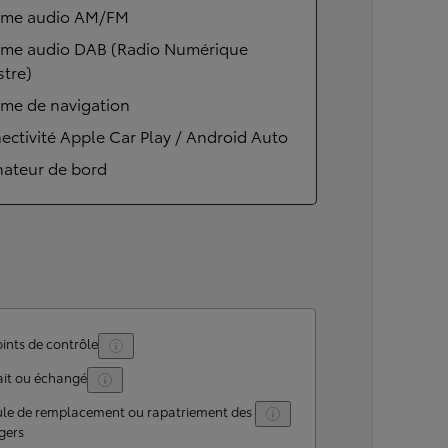
ème audio AM/FM
ème audio DAB (Radio Numérique
stre)
ème de navigation
ctivité Apple Car Play / Android Auto
nateur de bord
ints de contrôle
ait ou échangé
ule de remplacement ou rapatriement des
gers