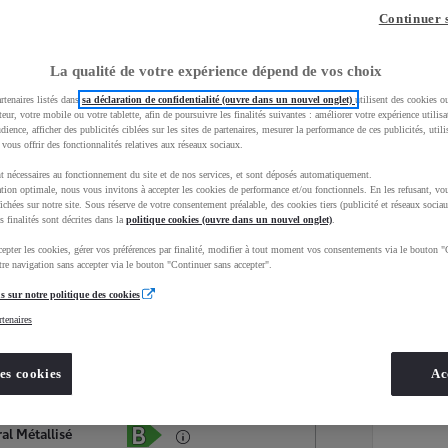
Continuer 
La qualité de votre expérience dépend de vos choix
rtenaires listés dans
sa déclaration de confidentialité (ouvre dans un nouvel onglet)
utilisent des cookies o
teur, votre mobile ou votre tablette, afin de poursuivre les finalités suivantes : améliorer votre expérience utilisat
udience, afficher des publicités ciblées sur les sites de partenaires, mesurer la performance de ces publicités, util
 vous offrir des fonctionnalités relatives aux réseaux sociaux.
t nécessaires au fonctionnement du site et de nos services, et sont déposés automatiquement.
tion optimale, nous vous invitons à accepter les cookies de performance et/ou fonctionnels. En les refusant, vou
ichées sur notre site. Sous réserve de votre consentement préalable, des cookies tiers (publicité et réseaux sociau
s finalités sont décrites dans la
politique cookies (ouvre dans un nouvel onglet)
.
epter les cookies, gérer vos préférences par finalité, modifier à tout moment vos consentements via le bouton "
Services
Concession
re navigation sans accepter via le bouton "Continuer sans accepter".
s sur notre politique des cookies
rtenaires
Energie
oyota Occasions
Hybride Essence
es cookies
Ac
Étiquette énergétique
al Métallisé