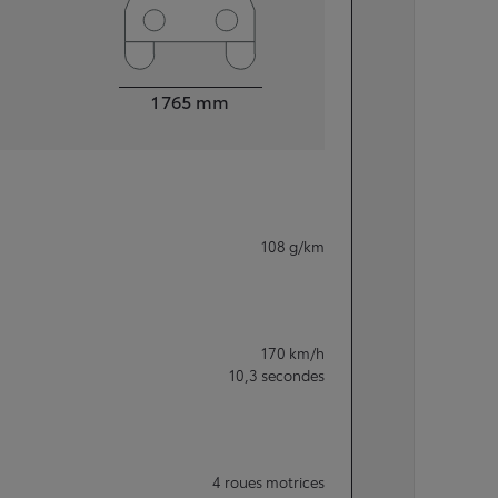
Largeur
1 765
mm
108
g/km
170
km/h
10,3
secondes
4 roues motrices