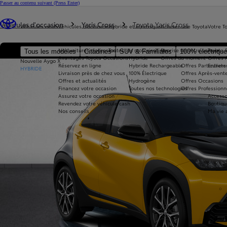
Passer au contenu suivant
(Press Enter)
Vous êtes ici
:
Véhicules d'occasion
Yaris Cross
Toyota Yaris Cross
Véhicules neufs
Véhicules d'occasion
Hybride et électrique
Acheter une Toyota
Votre T
Nos voitures d'occasion
Toutes les motorisations
Reprise de votre voiture
Toyota 
Tous les modèles
Citadines
SUV & Familiales
100% électriqu
Avantages Toyota Occasions
Hybride
Offres du moment
Offres 
Nouvelle Aygo X
Réservez en ligne
Hybride Rechargeable
Offres Particuliers
Entrete
HYBRIDE
Livraison près de chez vous
100% Électrique
Offres Après-vente
Offres et actualités
Hydrogène
Offres Occasions
Financez votre occasion
Toutes nos technologies
Offres Professionn
Assurez votre occasion
Accesso
Revendez votre véhicule cash
Boutiqu
Nos conseils
Ma vie 