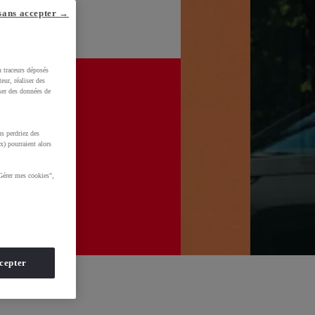
sans accepter →
u traceurs déposés
eur, réaliser des
iser des données de
s perdriez des
x) pourraient alors
Gérer mes cookies",
cepter