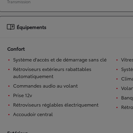
Transmission
À partir de 19 700 €
Nouvelle Yaris Cross
HYBRIDE
Équipements
Disponible prochainement
Confort
Système d'accès et de démarrage sans clé
Vitre
Rétroviseurs extérieurs rabattables
Syst
automatiquement
Clim
Commandes audio au volant
Volan
Prise 12v
Banqu
Rétroviseurs réglables électriquement
Rétro
Accoudoir central
Extérieur