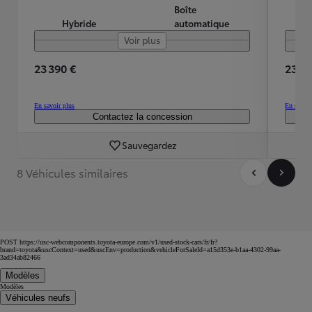
Boîte
Hybride
automatique
Voir plus
23 390 €
23 19
En savoir plus
En savoir
Contactez la concession
Sauvegardez
8 Véhicules similaires
POST https://usc-webcomponents.toyota-europe.com/v1/used-stock-cars/fr/fr?
brand=toyota&uscContext=used&uscEnv=production&vehicleForSaleId=a15d353e-b1aa-4302-99aa-
3ad34ab82466
Modèles
Modèles
Véhicules neufs