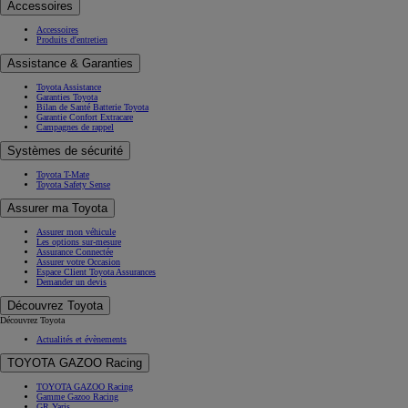
Accessoires
Accessoires
Produits d'entretien
Assistance & Garanties
Toyota Assistance
Garanties Toyota
Bilan de Santé Batterie Toyota
Garantie Confort Extracare
Campagnes de rappel
Systèmes de sécurité
Toyota T-Mate
Toyota Safety Sense
Assurer ma Toyota
Assurer mon véhicule
Les options sur-mesure
Assurance Connectée
Assurer votre Occasion
Espace Client Toyota Assurances
Demander un devis
Découvrez Toyota
Découvrez Toyota
Actualités et évènements
TOYOTA GAZOO Racing
TOYOTA GAZOO Racing
Gamme Gazoo Racing
GR Yaris