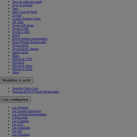
Tous les véhicules neufs
Aygo X Hybride
Yaris
Yaris Cross Hybride
Corolla
Corolla Touring Sports
GR Yaris
Toyota GR Supra
Toyota C-HR
Toyota C-HR+
RAV4
RAV4 Hybride Rechargeable
Prius Hybride Rechargeable
Toyota bZ4X
Toyota bZ4X Touring
Land Cruiser
Hilux
PROACE CITY
PROACE
PROACE Verso
PROACE MAX
Mirai
Modèles à venir
Nouvelle Yaris Cross
Nouveau RAV4 Hybride Rechargeable
Les catégories
Les Hybrides
Les voitures électriques
Les Hybrides Rechargeables
L'Hydrogène
Les Citadines
Les SUV
Les Familiales
Les 4x4
Les Utilitaires