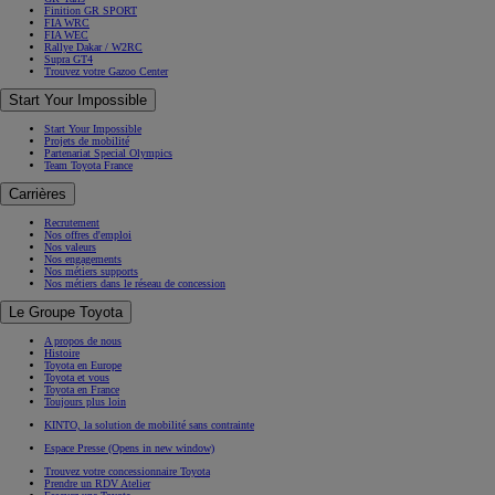
Finition GR SPORT
FIA WRC
FIA WEC
Rallye Dakar / W2RC
Supra GT4
Trouvez votre Gazoo Center
Start Your Impossible
Start Your Impossible
Projets de mobilité
Partenariat Special Olympics
Team Toyota France
Carrières
Recrutement
Nos offres d'emploi
Nos valeurs
Nos engagements
Nos métiers supports
Nos métiers dans le réseau de concession
Le Groupe Toyota
A propos de nous
Histoire
Toyota en Europe
Toyota et vous
Toyota en France
Toujours plus loin
KINTO, la solution de mobilité sans contrainte
Espace Presse
(Opens in new window)
Trouvez votre concessionnaire Toyota
Prendre un RDV Atelier