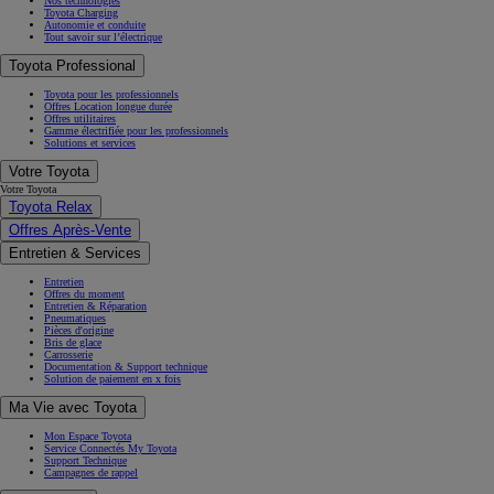
Nos technologies
Toyota Charging
Autonomie et conduite
Tout savoir sur l’électrique
Toyota Professional
Toyota pour les professionnels
Offres Location longue durée
Offres utilitaires
Gamme électrifiée pour les professionnels
Solutions et services
Votre Toyota
Votre Toyota
Toyota Relax
Offres Après-Vente
Entretien & Services
Entretien
Offres du moment
Entretien & Réparation
Pneumatiques
Pièces d'origine
Bris de glace
Carrosserie
Documentation & Support technique
Solution de paiement en x fois
Ma Vie avec Toyota
Mon Espace Toyota
Service Connectés My Toyota
Support Technique
Campagnes de rappel