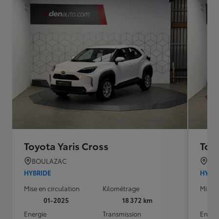
Toyota Yaris Cross
Toyo
BOULAZAC
BO
HYBRIDE
HYBR
Mise en circulation
Kilométrage
Mise e
01-2025
18 372 km
Energie
Transmission
Energ