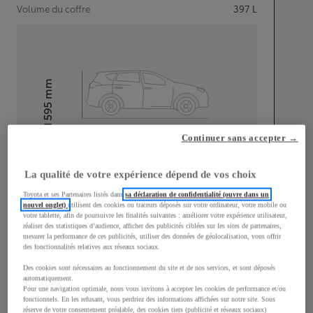
Volume du coffre
397
L
mm
1 595
Hauteur
Continuer sans accepter →
Longueur
4 180
mm
La qualité de votre expérience dépend de vos choix
Toyota et ses Partenaires listés dans
sa déclaration de confidentialité (ouvre dans un
nouvel onglet)
utilisent des cookies ou traceurs déposés sur votre ordinateur, votre mobile ou
votre tablette, afin de poursuivre les finalités suivantes : améliorer votre expérience utilisateur,
réaliser des statistiques d’audience, afficher des publicités ciblées sur les sites de partenaires,
mesurer la performance de ces publicités, utiliser des données de géolocalisation, vous offrir
des fonctionnalités relatives aux réseaux sociaux.
Largeur
1 765
mm
Des cookies sont nécessaires au fonctionnement du site et de nos services, et sont déposés
automatiquement.
Pour une navigation optimale, nous vous invitons à accepter les cookies de performance et/ou
fonctionnels. En les refusant, vous perdriez des informations affichées sur notre site. Sous
réserve de votre consentement préalable, des cookies tiers (publicité et réseaux sociaux)