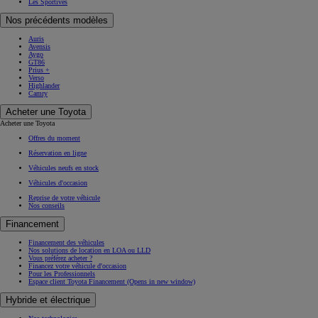
Les Sportives
Nos précédents modèles
Auris
Avensis
Aygo
GT86
Prius +
Verso
Highlander
Camry
Acheter une Toyota
Acheter une Toyota
Offres du moment
Réservation en ligne
Véhicules neufs en stock
Véhicules d'occasion
Reprise de votre véhicule
Nos conseils
Financement
Financement des véhicules
Nos solutions de location en LOA ou LLD
Vous préférez acheter ?
Financez votre véhicule d'occasion
Pour les Professionnels
Espace client Toyota Financement
(Opens in new window)
Hybride et électrique