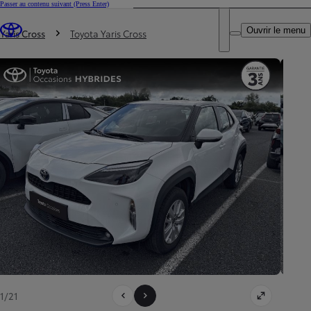
Passer au contenu suivant
(Press Enter)
DEALER NAME
Vous êtes ici
:
Ouvrir le menu
Trouvez un partenaire Toyota
Yaris Cross
Toyota Yaris Cross
1/21