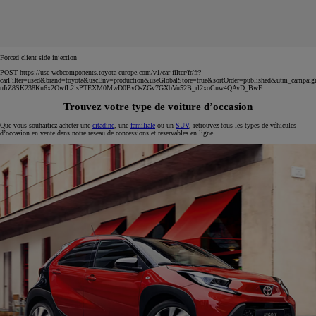
Forced client side injection
POST https://usc-webcomponents.toyota-europe.com/v1/car-filter/fr/fr?
carFilter=used&brand=toyota&uscEnv=production&useGlobalStore=true&sortOrder=published&utm
uIrZ8SK238Kn6x2OwfL2isPTEXM0MwD0BvOsZGv7GXbVu52B_rl2xoCnw4QAvD_BwE
Trouvez votre type de voiture d’occasion
Que vous souhaitiez acheter une
citadine
, une
familiale
ou un
SUV
, retrouvez tous les types de véhicules
d’occasion en vente dans notre réseau de concessions et réservables en ligne.