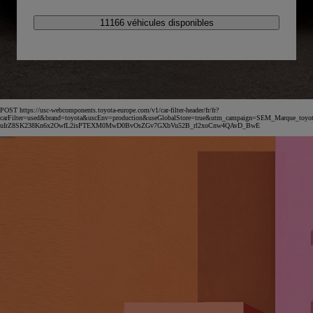
11166 véhicules disponibles
POST https://usc-webcomponents.toyota-europe.com/v1/car-filter-header/fr/fr?
carFilter=used&brand=toyota&uscEnv=production&useGlobalStore=true&utm_campaign=SEM_Marqu
uIrZ8SK238Kn6x2OwfL2isPTEXM0MwD0BvOsZGv7GXbVu52B_rl2xoCnw4QAvD_BwE