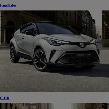
Familiales
C-HR