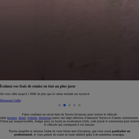
Réservez en ligne votre occasion pour 1€ seulement
Réservez en ligne
Faites confiance au savoir-faire de Toyota Occasions pour trouver le véhicule
idéal (
essence
,
diesel
,
hybride
,
électrique
) parmi une large sélection d’annonces Toyota et d’autres constructeurs.
Filtrez par marque/modèle, budget (prix ou loyer) ou localisation (ville, code postal et concession) pour trouver
le véhicule qui correspond à vos besoins.
Toyota simplifie et sécurise l'achat de votre future auto d'occasion, que vous soyez
particulier ou
professionnel
, et vous permet de rouler en toute sérénité grâce à de nombreux avantages.