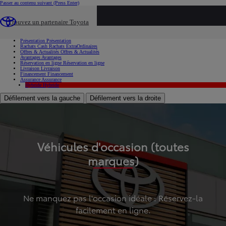
Passer au contenu suivant
(Press Enter)
...
Trouvez un partenaire Toyota
Voiture d'occasion
Présentation
Présentation
Rachats Cash
Rachats ExtraOrdinaires
Offres & Actualités
Offres & Actualités
Avantages
Avantages
Réservation en ligne
Réservation en ligne
Livraison
Livraison
Financement
Financement
Assurance
Assurance
Hybride
Hybride
Défilement vers la gauche
Défilement vers la droite
Véhicules d'occasion (toutes
marques)
Ne manquez pas l'occasion idéale : Réservez-la
facilement en ligne.