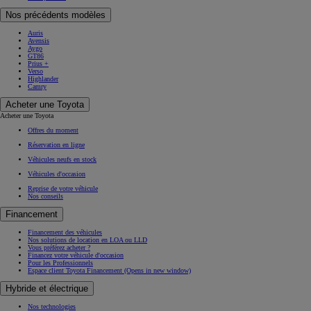
Nos précédents modèles
Auris
Avensis
Aygo
GT86
Prius +
Verso
Highlander
Camry
Acheter une Toyota
Acheter une Toyota
Offres du moment
Réservation en ligne
Véhicules neufs en stock
Véhicules d'occasion
Reprise de votre véhicule
Nos conseils
Financement
Financement des véhicules
Nos solutions de location en LOA ou LLD
Vous préférez acheter ?
Financez votre véhicule d'occasion
Pour les Professionnels
Espace client Toyota Financement
(Opens in new window)
Hybride et électrique
Nos technologies