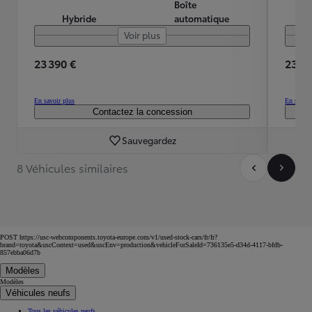
Boîte
Hybride
automatique
Voir plus
23 390 €
23 19
En savoir plus
En savoir
Contactez la concession
Sauvegardez
8 Véhicules similaires
POST https://usc-webcomponents.toyota-europe.com/v1/used-stock-cars/fr/fr?
brand=toyota&uscContext=used&uscEnv=production&vehicleForSaleId=736135e5-d34d-4117-bfdb-
857ebba06d7b
Modèles
Modèles
Véhicules neufs
Tous les véhicules neufs