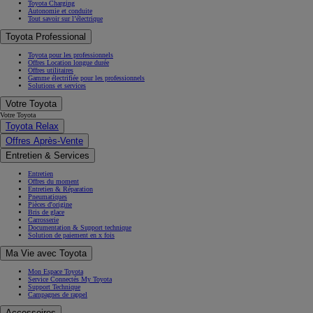
Toyota Charging
Autonomie et conduite
Tout savoir sur l’électrique
Toyota Professional
Toyota pour les professionnels
Offres Location longue durée
Offres utilitaires
Gamme électrifiée pour les professionnels
Solutions et services
Votre Toyota
Votre Toyota
Toyota Relax
Offres Après-Vente
Entretien & Services
Entretien
Offres du moment
Entretien & Réparation
Pneumatiques
Pièces d'origine
Bris de glace
Carrosserie
Documentation & Support technique
Solution de paiement en x fois
Ma Vie avec Toyota
Mon Espace Toyota
Service Connectés My Toyota
Support Technique
Campagnes de rappel
Accessoires