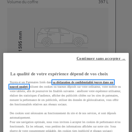
Volume du coffre
397
L
mm
1 595
Hauteur
Continuer sans accepter →
Longueur
4 180
mm
La qualité de votre expérience dépend de vos choix
Toyota et ses Partenaires listés dans
sa déclaration de confidentialité (ouvre dans un
nouvel onglet)
utilisent des cookies ou traceurs déposés sur votre ordinateur, votre mobile ou
votre tablette, afin de poursuivre les finalités suivantes : améliorer votre expérience utilisateur,
réaliser des statistiques d’audience, afficher des publicités ciblées sur les sites de partenaires,
mesurer la performance de ces publicités, utiliser des données de géolocalisation, vous offrir
Largeur
1 765
mm
des fonctionnalités relatives aux réseaux sociaux.
Des cookies sont nécessaires au fonctionnement du site et de nos services, et sont déposés
automatiquement.
Pour une navigation optimale, nous vous invitons à accepter les cookies de performance et/ou
fonctionnels. En les refusant, vous perdriez des informations affichées sur notre site. Sous
réserve de votre consentement préalable, des cookies tiers (publicité et réseaux sociaux)