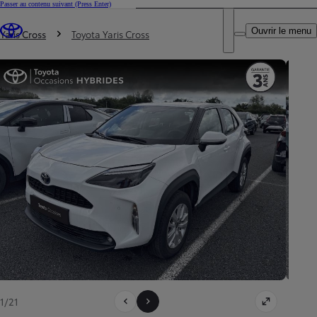
Passer au contenu suivant
(Press Enter)
DEALER NAME
Vous êtes ici
:
Ouvrir le menu
Trouvez un partenaire Toyota
Yaris Cross
Toyota Yaris Cross
1/21