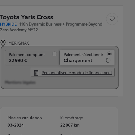
Toyota Yaris Cross
Sauvegarder le véh
HYBRIDE
116h Dynamic Business + Programme Beyond
Zero Academy MY22
MERIGNAC
Paiement comptant
Paiement comptant
Paiement sélectionné
22 990 €
Chargement
Personnaliser le mode de financement
Mentions légales
Mise en circulation
Kilométrage
03-2024
22 067 km