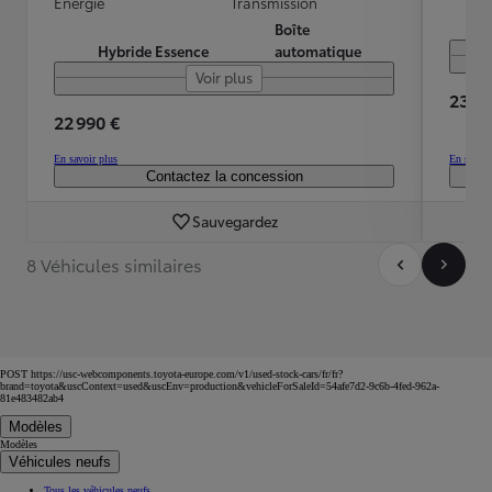
Energie
Transmission
Boîte
Hybride Essence
automatique
Voir plus
23 39
22 990 €
En savoir plus
En savoir
Contactez la concession
Sauvegardez
8 Véhicules similaires
POST https://usc-webcomponents.toyota-europe.com/v1/used-stock-cars/fr/fr?
brand=toyota&uscContext=used&uscEnv=production&vehicleForSaleId=54afe7d2-9c6b-4fed-962a-
81e483482ab4
Modèles
Modèles
Véhicules neufs
Tous les véhicules neufs