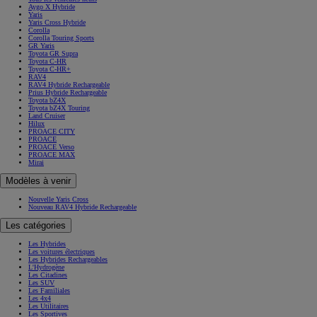
Aygo X Hybride
Yaris
Yaris Cross Hybride
Corolla
Corolla Touring Sports
GR Yaris
Toyota GR Supra
Toyota C-HR
Toyota C-HR+
RAV4
RAV4 Hybride Rechargeable
Prius Hybride Rechargeable
Toyota bZ4X
Toyota bZ4X Touring
Land Cruiser
Hilux
PROACE CITY
PROACE
PROACE Verso
PROACE MAX
Mirai
Modèles à venir
Nouvelle Yaris Cross
Nouveau RAV4 Hybride Rechargeable
Les catégories
Les Hybrides
Les voitures électriques
Les Hybrides Rechargeables
L'Hydrogène
Les Citadines
Les SUV
Les Familiales
Les 4x4
Les Utilitaires
Les Sportives