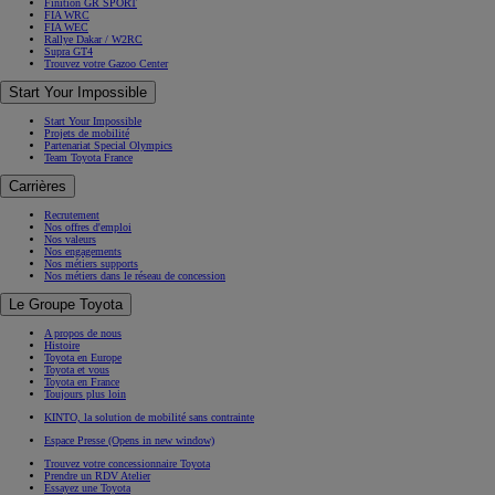
Finition GR SPORT
FIA WRC
FIA WEC
Rallye Dakar / W2RC
Supra GT4
Trouvez votre Gazoo Center
Start Your Impossible
Start Your Impossible
Projets de mobilité
Partenariat Special Olympics
Team Toyota France
Carrières
Recrutement
Nos offres d'emploi
Nos valeurs
Nos engagements
Nos métiers supports
Nos métiers dans le réseau de concession
Le Groupe Toyota
A propos de nous
Histoire
Toyota en Europe
Toyota et vous
Toyota en France
Toujours plus loin
KINTO, la solution de mobilité sans contrainte
Espace Presse
(Opens in new window)
Trouvez votre concessionnaire Toyota
Prendre un RDV Atelier
Essayez une Toyota