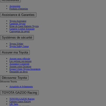
Accessoires
Produits d'entretien
Assistance & Garanties
Toyota Assistance
Garanties Toyota
Bilan de Santé Batterie Toyota
Garantie Confort Extracare
Campagnes de rappel
Systèmes de sécurité
Toyota T-Mate
Toyota Safety Sense
Assurer ma Toyota
Assurer mon véhicule
Les options sur-mesure
Assurance Connectée
Assurer votre Occasion
Espace Client Toyota Assurances
Demander un devis
Découvrez Toyota
Découvrez Toyota
Actualités et évènements
TOYOTA GAZOO Racing
TOYOTA GAZOO Racing
Gamme Gazoo Racing
GR Yaris