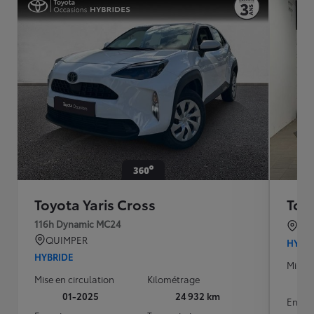
Toyota Yaris Cross
Toyo
116h Dynamic MC24
BO
QUIMPER
HYBR
HYBRIDE
Mise e
Mise en circulation
Kilométrage
01-2025
24 932 km
Energ