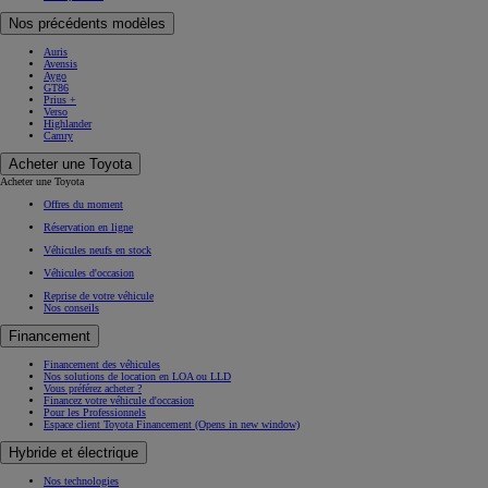
Nos précédents modèles
Auris
Avensis
Aygo
GT86
Prius +
Verso
Highlander
Camry
Acheter une Toyota
Acheter une Toyota
Offres du moment
Réservation en ligne
Véhicules neufs en stock
Véhicules d'occasion
Reprise de votre véhicule
Nos conseils
Financement
Financement des véhicules
Nos solutions de location en LOA ou LLD
Vous préférez acheter ?
Financez votre véhicule d'occasion
Pour les Professionnels
Espace client Toyota Financement
(Opens in new window)
Hybride et électrique
Nos technologies