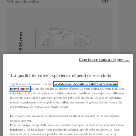
Volume du coffre
397
L
mm
1 595
Hauteur
Continuer sans accepter →
Longueur
4 180
mm
La qualité de votre expérience dépend de vos choix
Toyota et ses Partenaires listés dans
sa déclaration de confidentialité (ouvre dans un
nouvel onglet)
utilisent des cookies ou traceurs déposés sur votre ordinateur, votre mobile ou
votre tablette, afin de poursuivre les finalités suivantes : améliorer votre expérience utilisateur,
réaliser des statistiques d’audience, afficher des publicités ciblées sur les sites de partenaires,
mesurer la performance de ces publicités, utiliser des données de géolocalisation, vous offrir
Largeur
1 765
mm
des fonctionnalités relatives aux réseaux sociaux.
Des cookies sont nécessaires au fonctionnement du site et de nos services, et sont déposés
automatiquement.
Pour une navigation optimale, nous vous invitons à accepter les cookies de performance et/ou
fonctionnels. En les refusant, vous perdriez des informations affichées sur notre site. Sous
réserve de votre consentement préalable, des cookies tiers (publicité et réseaux sociaux)