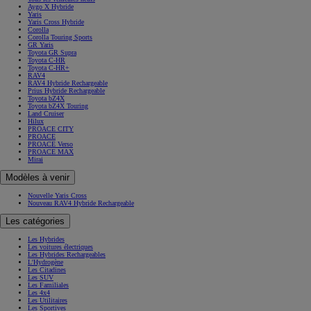
Aygo X Hybride
Yaris
Yaris Cross Hybride
Corolla
Corolla Touring Sports
GR Yaris
Toyota GR Supra
Toyota C-HR
Toyota C-HR+
RAV4
RAV4 Hybride Rechargeable
Prius Hybride Rechargeable
Toyota bZ4X
Toyota bZ4X Touring
Land Cruiser
Hilux
PROACE CITY
PROACE
PROACE Verso
PROACE MAX
Mirai
Modèles à venir
Nouvelle Yaris Cross
Nouveau RAV4 Hybride Rechargeable
Les catégories
Les Hybrides
Les voitures électriques
Les Hybrides Rechargeables
L'Hydrogène
Les Citadines
Les SUV
Les Familiales
Les 4x4
Les Utilitaires
Les Sportives