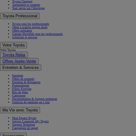
Toyota Charging
Autonomie et conduite
Tout savoir sur l’électrique
Toyota Professional
Toyota pour les professionnels
Offres Location longue durée
Offres utilitaires
Gamme électrifiée pour les professionnels
Solutions et services
Votre Toyota
Votre Toyota
Toyota Relax
Offres Après-Vente
Entretien & Services
Entretien
Offres du moment
Entretien & Réparation
Pneumatiques
Pièces d'origine
Bris de glace
Carrosserie
Documentation & Support technique
Solution de paiement en x fois
Ma Vie avec Toyota
Mon Espace Toyota
Service Connectés My Toyota
Support Technique
Campagnes de rappel
Accessoires