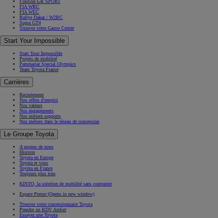
Finition GR SPORT
FIA WRC
FIA WEC
Rallye Dakar / W2RC
Supra GT4
Trouvez votre Gazoo Center
Start Your Impossible
Start Your Impossible
Projets de mobilité
Partenariat Special Olympics
Team Toyota France
Carrières
Recrutement
Nos offres d'emploi
Nos valeurs
Nos engagements
Nos métiers supports
Nos métiers dans le réseau de concession
Le Groupe Toyota
A propos de nous
Histoire
Toyota en Europe
Toyota et vous
Toyota en France
Toujours plus loin
KINTO, la solution de mobilité sans contrainte
Espace Presse
(Opens in new window)
Trouvez votre concessionnaire Toyota
Prendre un RDV Atelier
Essayez une Toyota