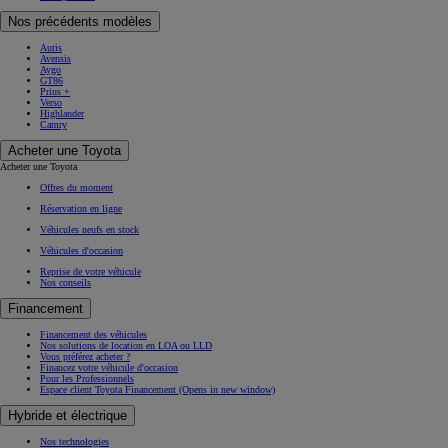
Nos précédents modèles
Auris
Avensis
Aygo
GT86
Prius +
Verso
Highlander
Camry
Acheter une Toyota
Acheter une Toyota
Offres du moment
Réservation en ligne
Véhicules neufs en stock
Véhicules d'occasion
Reprise de votre véhicule
Nos conseils
Financement
Financement des véhicules
Nos solutions de location en LOA ou LLD
Vous préférez acheter ?
Financez votre véhicule d'occasion
Pour les Professionnels
Espace client Toyota Financement
(Opens in new window)
Hybride et électrique
Nos technologies