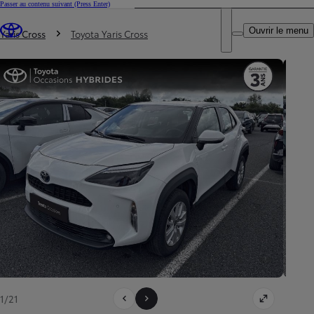
Passer au contenu suivant
(Press Enter)
DEALER NAME
Vous êtes ici
:
Ouvrir le menu
Trouvez un partenaire Toyota
Yaris Cross
Toyota Yaris Cross
1/21