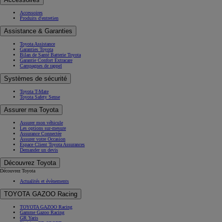
Accessoires
Produits d'entretien
Assistance & Garanties
Toyota Assistance
Garanties Toyota
Bilan de Santé Batterie Toyota
Garantie Confort Extracare
Campagnes de rappel
Systèmes de sécurité
Toyota T-Mate
Toyota Safety Sense
Assurer ma Toyota
Assurer mon véhicule
Les options sur-mesure
Assurance Connectée
Assurer votre Occasion
Espace Client Toyota Assurances
Demander un devis
Découvrez Toyota
Découvrez Toyota
Actualités et évènements
TOYOTA GAZOO Racing
TOYOTA GAZOO Racing
Gamme Gazoo Racing
GR Yaris