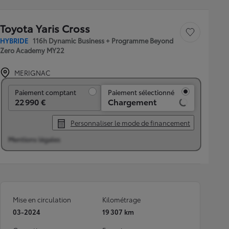
Toyota Yaris Cross
Sauvegarder le véh
HYBRIDE
116h Dynamic Business + Programme Beyond
Zero Academy MY22
MERIGNAC
Paiement comptant
Paiement comptant
Paiement sélectionné
22 990 €
Chargement
Personnaliser le mode de financement
Mentions légales
Mise en circulation
Kilométrage
03-2024
19 307 km