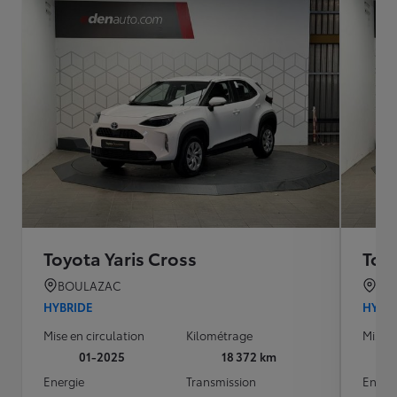
Toyota Yaris Cross
Toyo
BOULAZAC
BO
HYBRIDE
HYBR
Mise en circulation
Kilométrage
Mise e
01-2025
18 372 km
Energie
Transmission
Energ